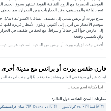
تعج بالباعة والموسيقى، وفن الجداريات يزين الجدران، مما يعطي الم
إلى مارس جواً أكثر جفافاً وإشراقاً، مع انخفاض طفيف في الحرا
واقٍ شمسي وقبعة.
أفضل وقت لزيارة بورت أو برنس من الناحية المناخية هو بين ديسم
الأعاصير الذي يمتد من يونيو إلى نوفمبر، إذ قد تضرب العواصف الم
الكثيف أو الثلوج، لكن هبوب الرياح التجارية يخفف من حدة الحر. 
الكاريبية.
قارن طقس بورت أو برانس مع مدينة أخرى
ابحث عن أي مدينة في العالم وشاهد مقارنة جنبًا إلى جنب لدرجة الحر
مقارنات المدن الشائعة حول العالم:
🇦🇹 فيينا vs 🇲🇾 كوالالمبور
🇯🇵 Osaka vs 🇺🇸 سان فرانسيسكو