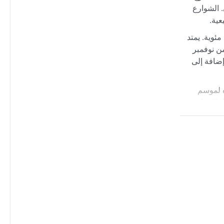
2010، ومتحف البانثيون الوطني. الشوارع
عية.
ستوائية (Aw)، حيث ترتفع الحرارة على مدار العام مع معدلات تتراوح بين 26 و33 درجة مئوية. يمتد
 في المقابل، تشهد الفترة من نوفمبر
إضافة إلى
ه لموسم
ثل الضباب
عاصمة