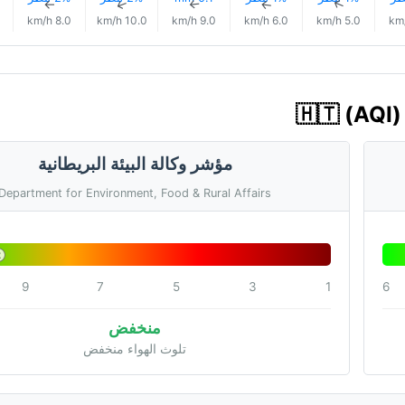
↑
↑
↑
↑
↑
8.0 km/h
10.0 km/h
9.0 km/h
6.0 km/h
5.0 km/h
مؤشر وكالة البيئة البريطانية
Department for Environment, Food & Rural Affairs
2
9
7
5
3
1
6
منخفض
تلوث الهواء منخفض