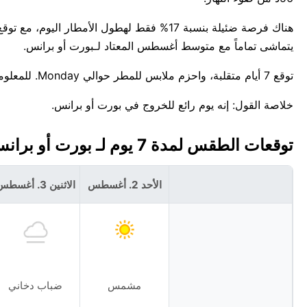
يتماشى تماماً مع متوسط أغسطس المعتاد لـبورت أو برانس.
توقع 7 أيام متقلبة، واحزم ملابس للمطر حوالي Monday. للمعلومية، أعلى درجة حرارة قياسية لهذا التاريخ في بورت أو برانس هي 38°C.
خلاصة القول: إنه يوم رائع للخروج في بورت أو برانس.
توقعات الطقس لمدة 7 يوم لـ بورت أو برانس، هايتى 🇭🇹
الأحد 2. أغسطس
الاثنين 3. أغسطس
مشمس
ضباب دخاني