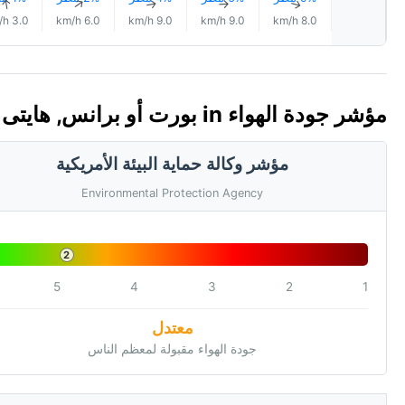
↑
↑
↑
↑
↑
3.0 km/h
6.0 km/h
9.0 km/h
9.0 km/h
8.0 km/h
مؤشر جودة الهواء in بورت أو برانس, هايتى 🇭🇹 (AQI)
مؤشر وكالة حماية البيئة الأمريكية
Environmental Protection Agency
2
5
4
3
2
1
معتدل
جودة الهواء مقبولة لمعظم الناس