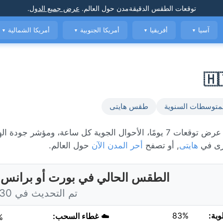
توقعات الطقس الدقيقة
مدن حول العالم
.
عرض جميع الدول
.
آسيا
أفريقيا
أمريكا الجنوبية
أمريكا الشمالية
▼
▼
▼
▼
متوسطات السنوية
طقس هايتى
الطقس المباشر في بورت أو برانس، حاليًا 20°C مع مشمس. عرض توقعات 7 يومًا، الأحوال الجوية كل ساعة، وم
رى في
هايتى
, أو تصفح
أحر المدن الآن
حول العالم.
الطقس الحالي في بورت أو برانس، 
تم التحديث في 6:30 اليوم
وبة:
83%
☁️
غطاء السحب:
%