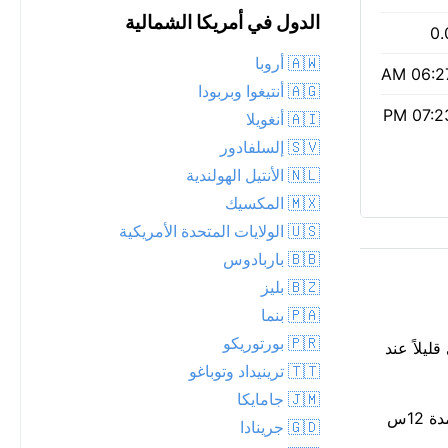
الدول في أمريكا الشمالية
0.
🇦🇼 أروبا
06:27 
🇦🇬 أنتيغوا وبربودا
07:23 
🇦🇮 أنغويلا
🇸🇻 إلسلفادور
🇳🇱 الأنتيل الهولندية
🇲🇽 المكسيك
🇺🇸 الولايات المتحدة الأمريكية
🇧🇧 باربادوس
🇧🇿 بليز
🇵🇦 بنما
🇵🇷 بورتوريكو
لى قليلاً عند
🇹🇹 ترينيداد وتوباغو
🇯🇲 جامايكا
قراءة متوسطة لجودة الهواء الآن: مؤشر وكالة حماية البيئة 2، PM2.5 23. أشرقت الشمس عند 06:27 AM وتغرب عند 07:23 PM، لمدة 12س
🇬🇩 جرينادا