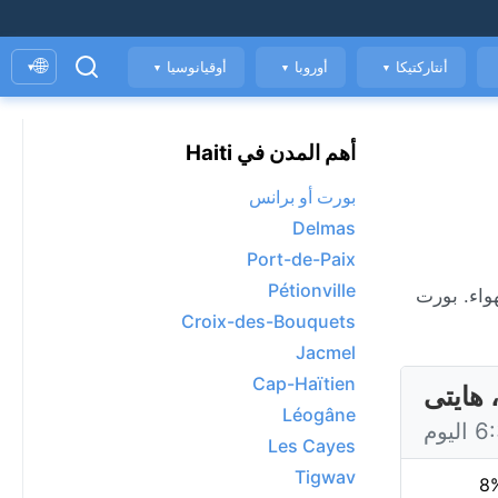
🌐
أنتاركتيكا
أوروبا
أوقيانوسيا
▾
▼
▼
▼
أهم المدن في Haiti
بورت أو برانس
Delmas
Port-de-Paix
Pétionville
ؤشر جودة الهواء. بورت
Croix-des-Bouquets
Jacmel
Cap-Haïtien
هايتى
Léogâne
Les Cayes
Tigwav
8