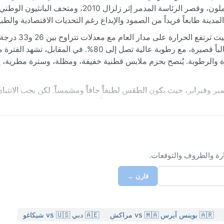
الفوضى الحضرية مع الروح الثقافية القوية. تشتهر بسوق الحديد الملون، وقصر الرئاسة المدمر إثر زلزال 
دينة طابعاً فريداً من الصمود والإبداع رغم التحديات الاقتصادية والطبي
مناخ بورت أو برنس ينتمي إلى تصنيف السافانا الا
موسم الأمطار من أبريل إلى أكتوبر، وتكون الأمطار غزيرة لكنها غالباً قصيرة، مع رطوبة عالية تصل إلى 80%.
رة والرطوبة. يُنصح بحزم ملابس قطنية خفيفة، ومظلة، وسترة مطرية، 
بر وفبراير، حيث يكون الطقس لطيفاً جافاً ومشمساً. لكن يجب الانتبا
دارية المنطقة مسببة فيضانات ورياحاً قوية. لا تشهد المدينة ظواهر م
التغيرات المناخية الحادة بين الفيضان والجفاف تظل سمة بارزة لهذه ال
ارة والظروف والتوقعات.
قارن →
🇦🇷 بوينس آيرس vs 🇲🇦 مراكش
🇦🇪 دبي vs 🇺🇸 شيكاغو