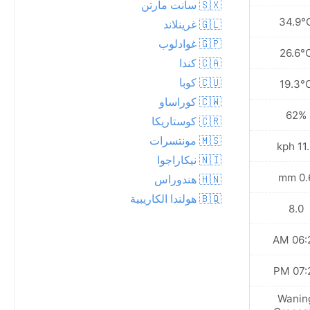
🇸🇽 سانت مارتن
35.6°C
34.9°
🇬🇱 غرينلاند
🇬🇵 غوادلوب
27.1°C
26.6°
🇨🇦 كندا
🇨🇺 كوبا
20.1°C
19.3°
🇨🇼 كوراساو
63%
62%
🇨🇷 كوستاريكا
🇲🇸 مونتسرات
9.7 kph
11.9 
🇳🇮 نيكاراجوا
3.0 mm
0.6 
🇭🇳 هندوراس
🇧🇶 هولندا الكاريبية
9.0
8.0
06:29 AM
06:28
07:20 PM
07:21
Waning
Wanin