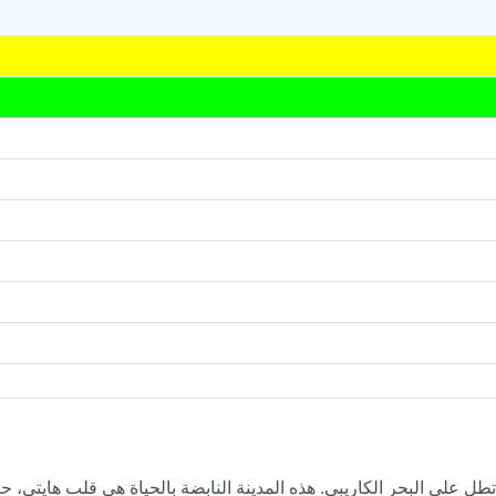
 على البحر الكاريبي. هذه المدينة النابضة بالحياة هي قلب هايتي، ح