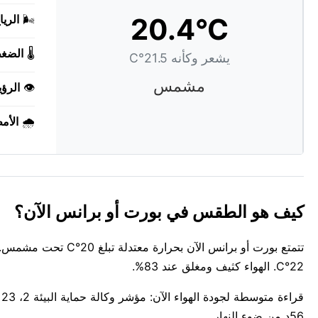
20.4°C
🌬️
الريا
🌡️
الضغ
يشعر وكأنه 21.5°C
مشمس
👁️
الرؤي
🌧️
الأم
كيف هو الطقس في بورت أو برانس الآن؟
تتمتع بورت أو برانس 
22°C. الهواء كثيف ومغلق عند 83%.
56د من ضوء النهار.