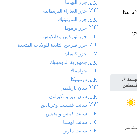
🇧🇸 جزر البهاما
🇻🇬 جزر العذراء البريطانية
هناك فرصة ضئيلة بنسبة 17% فقط لهطول الأمطار اليوم، مع توقع ما يصل إلى 0 مم. أدفأ جزء من اليوم يكون قرب 13 عند حوالي 35°م. هذا
🇲🇶 جزر المارتينيك
🇧🇲 جزر برمودا
🇹🇨 جزر توركس وكايكوس
🇻🇮 جزر فيرجن التابعة للولايات المتحدة
🇰🇾 جزر كايمان
🇩🇴 جمهورية الدومينيك
🇬🇹 جواتيمالا
🇩🇲 دومينيكا
الجمعة 7.
السبت 8. أغسطس
غسطس
🇧🇱 سان بارتليمي
🇵🇲 سان بيير ومكويلون
🇻🇨 سانت فنسنت وغرنادين
🇰🇳 سانت كيتس ونيفيس
🇱🇨 سانت لوسيا
شمس
مشمس
🇲🇫 سانت مارتن