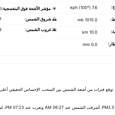
ح:
7.6 kph (100°)
☀️
مؤشر الأشعة فوق البنفسجية:
0
🌅
شروق الشمس:
AM
ط:
1015.0 mb
🌇
غروب الشمس:
PM
ة:
10.0 km
طار:
0.0 mm
الآن بحرارة معتدلة تبلغ 20°C تحت مشمس. توقع فترات من أشعة الشمس بين السحب. الإحساس الحقيقي أع