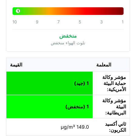
1
10
9
7
5
3
1
منخفض
تلوث الهواء منخفض
المعلمة
القيمة
مؤشر وكالة
حماية البيئة
1 (جيد)
الأمريكية:
مؤشر وكالة
البيئة
1 (منخفض)
البريطانية:
ثاني أكسيد
149.0 µg/m³
الكربون: