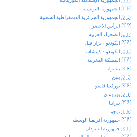
🇹🇳 الجمهورية التونسية
🇩🇿 الجمهورية الجزائرية الديمقراطية الشعبية
🇨🇻 الرأس الأخضر
🇪🇭 الصحراء الغربية
🇨🇬 الكونغو - برازافيل
🇨🇩 الكونغو - كينشاسا
🇲🇦 المملكة المغربية
🇧🇼 بتسوانا
🇧🇯 بنين
🇧🇫 بوركينا فاسو
🇧🇮 بوروندي
🇹🇿 تنزانيا
🇹🇬 توجو
🇨🇫 جمهورية أفريقيا الوسطى
🇸🇩 جمهورية السودان
🇸🇴 جمهورية الصومال الفيدرالية