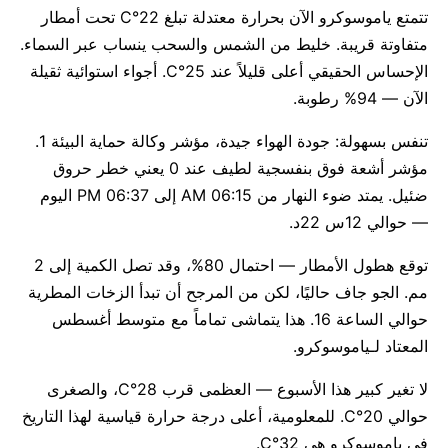
تتمتع ياموسوكرو الآن بحرارة معتدلة تبلغ 22°C تحت أمطار
متفاوتة قريبة. خليط من الشمس والسحب ينساب عبر السماء.
الإحساس الحقيقي أعلى قليلاً عند 25°C. أجواء استوائية ثقيلة
الآن — 94% رطوبة.
تنفس بسهولة: جودة الهواء جيدة، مؤشر وكالة حماية البيئة 1.
مؤشر أشعة فوق بنفسجية لطيف عند 0 يعني خطر حروق
ضئيل. يمتد ضوء النهار من 06:15 AM إلى 06:37 PM اليوم
— حوالي 12س 22د.
توقع هطول الأمطار — احتمال 80%، وقد تصل الكمية إلى 2
مم. الجو جاف حاليًا، لكن من المرجح أن تبدأ الزخات المطرية
حوالي الساعة 16. هذا يتماشى تماماً مع متوسط أغسطس
المعتاد لـياموسوكرو.
لا تغير كبير هذا الأسبوع — العظمى قرب 28°C، والصغرى
حوالي 20°C. للمعلومية، أعلى درجة حرارة قياسية لهذا التاريخ
في ياموسوكرو هي 32°C.