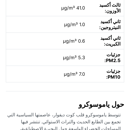
ثالث أكسيد
41.0 µg/m³
الأوزون:
ثاني أكسيد
1.0 µg/m³
النيتروجين:
ثاني أكسيد
0.6 µg/m³
الكبريت:
جزئيات
5.3 µg/m³
PM2.5:
جزئيات
7.0 µg/m³
PM10:
حول ياموسوكرو
تتوسط ياموسوكرو قلب كوت ديفوار، عاصمتها السياسية التي
تجمع بين الطابع الحديث والتراث الاستوائي. تنتشر فيها
المساحات الخضراء الواسعة حول البحيرة الاصطناعية،