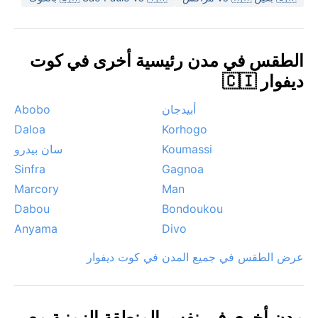
الهارماتان الجافة القادمة من الصحراء الكبرى، فتخفف
الرطوبة لكنها تحمل غباراً يخفض الرؤية أحياناً ويسبب جفافاً
في الحلق. ظاهرة أخرى هي العواصف الرعدية القصيرة التي
الطقس في مدن رئيسية أخرى في كوت
تهطل فجأة في موسم الأمطار، لكنها سرعان ما تزول لتخلف
ديفوار 🇨🇮
خضرة كثيفة وروائح ترابية مميزة لا تُنسى.
أبيدجان
Abobo
Daloa
Korhogo
Koumassi
سان بيدرو
Sinfra
Gagnoa
Marcory
Man
Dabou
Bondoukou
Anyama
Divo
عرض الطقس في جميع المدن في كوت ديفوار
مدن أخرى في نفس المنطقة الزمنية مع