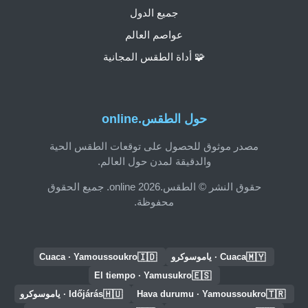
جميع الدول
عواصم العالم
🧩 أداة الطقس المجانية
حول الطقس.online
مصدر موثوق للحصول على توقعات الطقس الحية
والدقيقة لمدن حول العالم.
حقوق النشر © الطقس.online 2026. جميع الحقوق
محفوظة.
🇮🇩
🇲🇾
Cuaca · ياموسوكرو
Cuaca · Yamoussoukro
🇪🇸
El tiempo · Yamusukro
🇭🇺
🇹🇷
Hava durumu · Yamoussoukro
Időjárás · ياموسوكرو