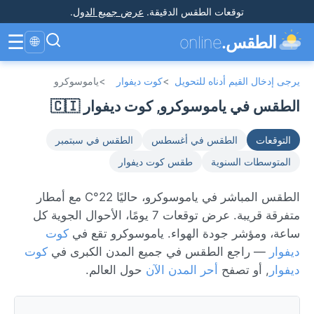
توقعات الطقس الدقيقة
.
عرض جميع الدول
.
☰
الطقس.
online
🌐
يرجى إدخال القيم أدناه للتحويل
>
كوت ديفوار
>
ياموسوكرو
الطقس في ياموسوكرو, كوت ديفوار 🇨🇮
التوقعات
الطقس في أغسطس
الطقس في سبتمبر
المتوسطات السنوية
طقس كوت ديفوار
الطقس المباشر في ياموسوكرو، حاليًا 22°C مع أمطار
متفرقة قريبة. عرض توقعات 7 يومًا، الأحوال الجوية كل
ساعة، ومؤشر جودة الهواء. ياموسوكرو تقع في
كوت
ديفوار
— راجع الطقس في جميع المدن الكبرى في
كوت
ديفوار
, أو تصفح
أحر المدن الآن
حول العالم.