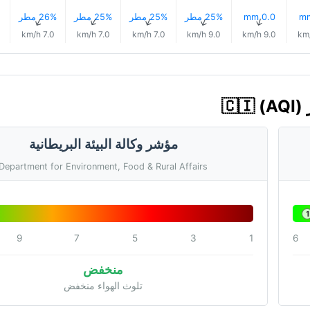
0.0 mm
25% مطر
25% مطر
25% مطر
26% مطر
↑
↑
↑
↑
↑
7.0 km/h
7.0 km/h
7.0 km/h
9.0 km/h
9.0 km/h
مؤشر وكالة البيئة البريطانية
Department for Environment, Food & Rural Affairs
1
9
7
5
3
1
6
منخفض
تلوث الهواء منخفض