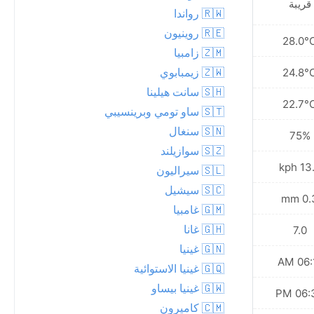
قريبة
🇷🇼 رواندا
🇷🇪 روينيون
26.0°C
28.0°
🇿🇲 زامبيا
🇿🇼 زيمبابوي
23.9°C
24.8°
🇸🇭 سانت هيلينا
22.2°C
22.7°
🇸🇹 ساو تومي وبرينسيبي
🇸🇳 سنغال
80%
75%
🇸🇿 سوازيلند
12.2 kph
13.7 
🇸🇱 سيراليون
🇸🇨 سيشيل
0.1 mm
0.3 
🇬🇲 غامبيا
🇬🇭 غانا
6.0
7.0
🇬🇳 غينيا
06:11 AM
06:11
🇬🇶 غينيا الاستوائية
🇬🇼 غينيا بيساو
06:30 PM
06:30
🇨🇲 كاميرون