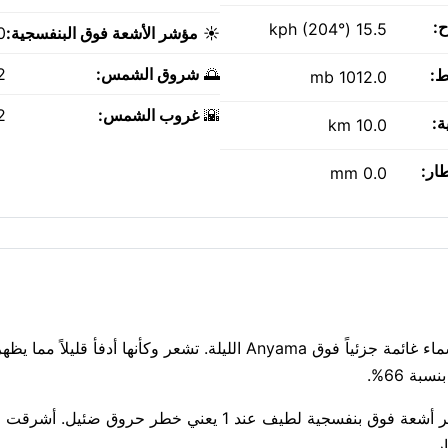
ح:
15.5 kph (204°)
☀️
مؤشر الأشعة فوق البنفسجية:
0
🌅
شروق الشمس:
AM
ط:
1012.0 mb
🌇
غروب الشمس:
PM
ة:
10.0 km
طار:
0.0 mm
Anyama تبقى دافئة الليلة عند 28°C، مع أمطار متفاوتة قريبة. سماء غائمة جزئياً فوق Anyama الليلة. تشعر وكأن
تنفس بسهولة: جودة الهواء جيدة، مؤشر وكالة حماية البيئة 1. مؤشر أشعة فوق بنفسجية لطيف عند 1 يع