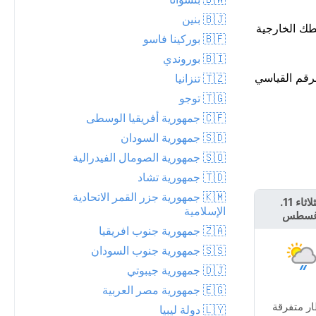
🇧🇯 بنين
 مم. من المتوقع أن تبدأ الأمطار حوالي الساعة 9، لذا أنهِ خططك الخارجية
🇧🇫 بوركينا فاسو
🇧🇮 بوروندي
م تقترب من الرقم القياسي
🇹🇿 تنزانيا
🇹🇬 توجو
🇨🇫 جمهورية أفريقيا الوسطى
🇸🇩 جمهورية السودان
🇸🇴 جمهورية الصومال الفيدرالية
🇹🇩 جمهورية تشاد
🇰🇲 جمهورية جزر القمر الاتحادية
الثلاثاء 11.
الأربعاء 12.
الإسلامية
غسطس
أغسطس
🇿🇦 جمهورية جنوب افريقيا
🇸🇸 جمهورية جنوب السودان
🇩🇯 جمهورية جيبوتي
🇪🇬 جمهورية مصر العربية
ر متفرقة
🇱🇾 دولة ليبيا
غائم