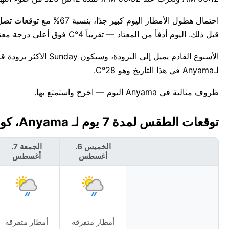
قبل ذلك. اليوم أدفأ من المعتاد — تقريباً 4°C فوق أعلى درجة معتادة لـأغسطس وهي 26°C.
لـAnyama في هذا التاريخ وهو 28°C.
ظروف مثالية في Anyama اليوم — اخرج واستمتع بها.
توقعات الطقس لمدة 7 يوم لـ Anyama، كوت ديفوار 🇨🇮
الخميس 6.
الجمعة 7.
أغسطس
أغسطس
أمطار متفرقة
أمطار متفرقة