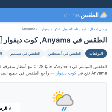
الطقس.
online
يرجى إدخال القيم أدناه للتحويل
>
كوت ديفوار
>
Anyama
الطقس في Anyama, كوت ديفوار 🇨🇮
التوقعات
الطقس في أغسطس
الطقس في سبتمبر
ال
Anyama تقع في
كوت ديفوار
— راجع الطقس في جميع المدن
💧
الرط