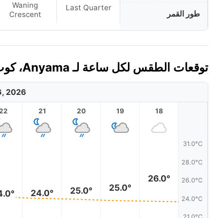
Waning
Last Quarter
طور القمر
Crescent
توقعات الطقس لكل ساعة لـ Anyama، كوت ديفوار اليوم 🇨🇮
6, 2026
22
21
20
19
18
31.0°C
28.0°C
26.0°
26.0°C
25.0°
25.0°
24.0°
4.0°
24.0°C
21.0°C