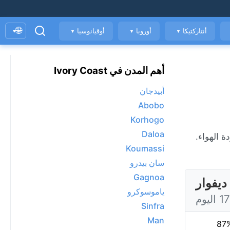
🌐
أنتاركتيكا
أوروبا
أوقيانوسيا
▾
▼
▼
▼
أهم المدن في Ivory Coast
أبيدجان
Abobo
Korhogo
Daloa
عة، ومؤشر جودة الهواء.
Koumassi
سان بيدرو
Gagnoa
ياموسوكرو
Sinfra
Man
87