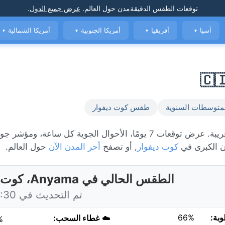
توقعات الطقس الدقيقة
مدن حول العالم
.
عرض جميع الدول
.
آسيا
أفريقيا
أمريكا الجنوبية
أمريكا الشمالية
▼
▼
▼
▼
متوسطات السنوية
طقس كوت ديفوار
الطقس المباشر في Anyama، حاليًا 28°C مع أمطار متفرقة قريبة. عرض توقعات 7 يومًا، الأحوال الجوية كل سا
 الكبرى في
كوت ديفوار
, أو تصفح
أحر المدن الآن
حول العالم.
الطقس الحالي في Anyama، كوت ديفوار
تم التحديث في 17:30 اليوم
وبة:
66%
☁️
غطاء السحب:
%