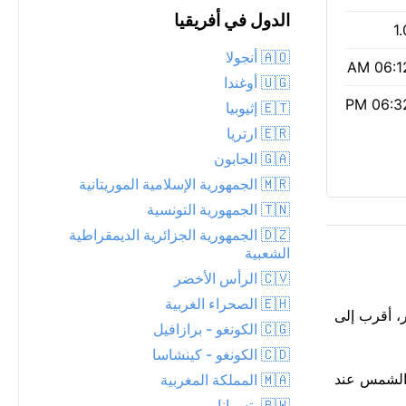
الدول في أفريقيا
1.
🇦🇴 أنجولا
06:12 
🇺🇬 أوغندا
06:32 
🇪🇹 إثيوبيا
🇪🇷 ارتريا
🇬🇦 الجابون
🇲🇷 الجمهورية الإسلامية الموريتانية
🇹🇳 الجمهورية التونسية
🇩🇿 الجمهورية الجزائرية الديمقراطية
الشعبية
🇨🇻 الرأس الأخضر
🇪🇭 الصحراء الغربية
ها أدفأ قليلاً مما يظهر، أقرب إلى
🇨🇬 الكونغو - برازافيل
🇨🇩 الكونغو - كينشاسا
ني خطر حروق ضئيل. أشرقت الشمس عند
🇲🇦 المملكة المغربية
🇧🇼 بتسوانا