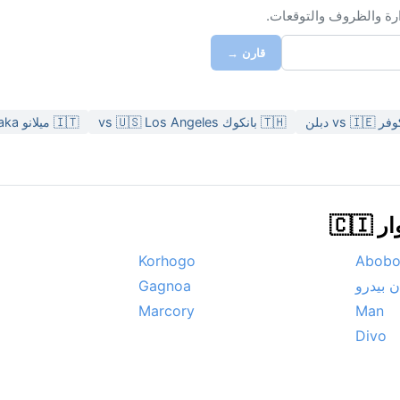
ارة والظروف والتوقعات.
قارن →
🇹🇭 بانكوك vs 🇺🇸 Los Angeles
🇮🇹 ميلانو vs 🇯🇵 Osaka
🇨
Korhogo
Abob
 بيدرو
Gagnoa
Marcory
Man
Divo