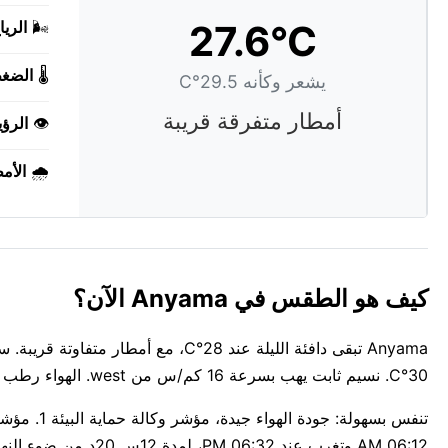
27.6°C
🌬️
الريا
🌡️
الضغ
يشعر وكأنه 29.5°C
أمطار متفرقة قريبة
👁️
الرؤي
🌧️
الأم
كيف هو الطقس في Anyama الآن؟
30°C. نسيم ثابت يهب بسرعة 16 كم/س من west. الهواء رطب بنسبة 66%.
06:12 AM وتغرب عند 06:32 PM، لمدة 12س 20د من ضوء النهار.