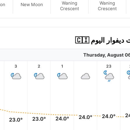
Waning
Waning
on
New Moon
Crescent
Crescent
Thursday, August 0
3
2
1
23
2
24.0°
24.0°
24.0°
23.0°
23.0°