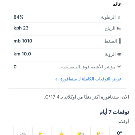
غائم
💧 الرطوبة
84%
23 kph
🌬️ الرياح
1010 mb
🌡️ الضغط
10.0 km
👁️ الرؤية
☀️ مؤشر الأشعة فوق البنفسجية
0
عرض التوقعات الكاملة لـ سنغافورة ←
الآن، سنغافورة أكثر دفئًا من أوكلاند بـ 17.4°C.
توقعات 7 أيام
أوكلاند
0°