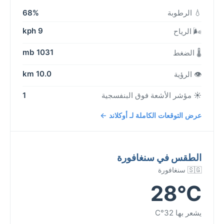
💧 الرطوبة
68%
9 kph
🌬️ الرياح
1031 mb
🌡️ الضغط
10.0 km
👁️ الرؤية
☀️ مؤشر الأشعة فوق البنفسجية
1
عرض التوقعات الكاملة لـ أوكلاند ←
الطقس في سنغافورة
🇸🇬 سنغافورة
28°C
يشعر بها 32°C