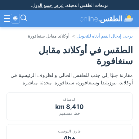
توقعات الطقس الدقيقة
.
عرض جميع الدول
.
☰
الطقس.
online
🌐
يرجى إدخال القيم أدناه للتحويل
>
أوكلاند مقابل سنغافورة
الطقس في أوكلاند مقابل
سنغافورة
مقارنة جنبًا إلى جنب للطقس الحالي والظروف الرئيسية في
أوكلاند، نيوزيلندا وسنغافورة، سنغافورة. محدثة مباشرة.
المسافة
8,410 km
خط مستقيم
فارق التوقيت
+4h