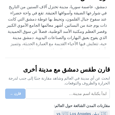
دمشق، عاصمة سوريا، مدينة تختزل آلاف السنين من التاريخ
في شوارعها الضيقة وأسواقها العتيقة. تقع في واحة خضراء
عند سفوح جبال القلمون، وتحيط بها غوطة دمشق التي كانت
ذات يوم جنة من البساتين. أشهر معالمها الجامع الأموي الكبير
وقصر العظم ومكتبة الأسد الوطنية، فضلاً عن سوق الحميدية
الذي يفوح بعبق البهارات والصناعات اليدوية. دمشق مدينة
حية، تتعايش فيها الأحياء القديمة مع العمارة الحديثة، وتتميز
بأجواء شرقية أصيلة تجذب المسافرين بروحها الضيافة
وتاريخها العميق.
مناخ دمشق وفق تصنيف كوبن هو BSk، أي شبه جاف بارد.
قارن طقس دمشق مع مدينة أخرى
الصيف حار وجاف، حيث ترتفع درجات الحرارة نهاراً إلى ما
فوق 35 درجة مئوية، بينما تكون الليالي معتدلة. الشتاء بارد
ابحث عن أي مدينة في العالم وشاهد مقارنة جنبًا إلى جنب لدرجة
الحرارة والظروف والتوقعات.
نسبياً، وقد تهطل أمطار خفيفة إلى معتدلة بين نوفمبر
ومارس، بمعدل سنوي لا يتجاوز 250 ملم. الرطوبة منخفضة
قارن →
غالباً، لكنها ترتفع قليلاً في الربيع. الثلوج نادرة ولكنها قد تحدث
في بعض السنوات، وتكون خفيفة. تنصح الحقيبة الملابس
مقارنات المدن الشائعة حول العالم:
القطنية الخفيفة للصيف، وسترات دافئة للشتاء، مع مظلة
🇮🇪 دبلن vs 🇺🇸 Los Angeles
تحسباً للأمطار المتقطعة.