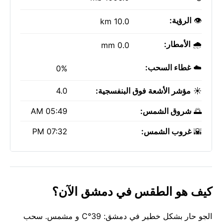
👁️
الرؤية:
10.0 km
🌧️
الأمطار:
0.0 mm
☁️
غطاء السحب:
0%
☀️
مؤشر الأشعة فوق البنفسجية:
4.0
🌅
شروق الشمس:
05:49 AM
🌇
غروب الشمس:
07:32 PM
كيف هو الطقس في دمشق الآن؟
الجو حار بشكل خطير في دمشق: 39°C و مشمس. سحب