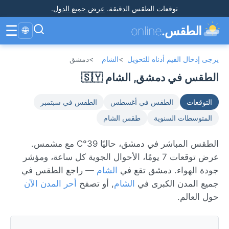
توقعات الطقس الدقيقة
.
عرض جميع الدول
.
☰
الطقس.
online
🌐
يرجى إدخال القيم أدناه للتحويل
>
الشام
>
دمشق
الطقس في دمشق, الشام 🇸🇾
التوقعات
الطقس في أغسطس
الطقس في سبتمبر
المتوسطات السنوية
طقس الشام
الطقس المباشر في دمشق، حاليًا 39°C مع مشمس.
عرض توقعات 7 يومًا، الأحوال الجوية كل ساعة، ومؤشر
جودة الهواء. دمشق تقع في
الشام
— راجع الطقس في
جميع المدن الكبرى في
الشام
, أو تصفح
أحر المدن الآن
حول العالم.