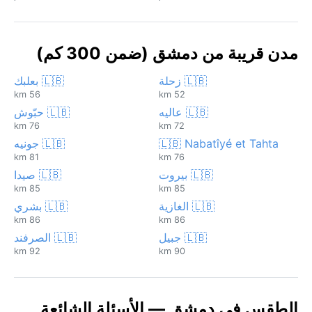
مدن قريبة من دمشق (ضمن 300 كم)
🇱🇧 زحلة
🇱🇧 بعلبك
56 km
52 km
🇱🇧 عاليه
🇱🇧 حبّوش
76 km
72 km
🇱🇧 Nabatîyé et Tahta
🇱🇧 جونيه
81 km
76 km
🇱🇧 بيروت
🇱🇧 صيدا
85 km
85 km
🇱🇧 الغازية
🇱🇧 بشري
86 km
86 km
🇱🇧 جبيل
🇱🇧 الصرفند
92 km
90 km
الطقس في دمشق — الأسئلة الشائعة