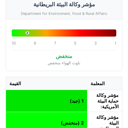
مؤشر وكالة البيئة البريطانية
Department for Environment, Food & Rural Affairs
2
10
9
7
5
3
1
منخفض
تلوث الهواء منخفض
المعلمة
القيمة
مؤشر وكالة
حماية البيئة
1 (جيد)
الأمريكية:
مؤشر وكالة
البيئة
2 (منخفض)