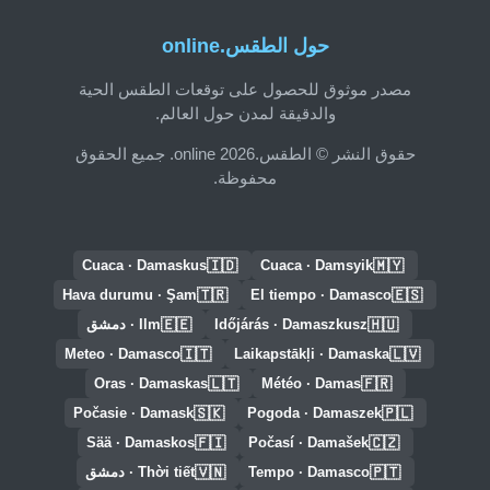
حول الطقس.online
مصدر موثوق للحصول على توقعات الطقس الحية
والدقيقة لمدن حول العالم.
حقوق النشر © الطقس.online 2026. جميع الحقوق
محفوظة.
🇮🇩
🇲🇾
Cuaca · Damaskus
Cuaca · Damsyik
🇹🇷
🇪🇸
Hava durumu · Şam
El tiempo · Damasco
🇪🇪
🇭🇺
Időjárás · Damaszkusz
Ilm · دمشق
🇮🇹
🇱🇻
Meteo · Damasco
Laikapstākļi · Damaska
🇱🇹
🇫🇷
Oras · Damaskas
Météo · Damas
🇸🇰
🇵🇱
Počasie · Damask
Pogoda · Damaszek
🇫🇮
🇨🇿
Sää · Damaskos
Počasí · Damašek
🇻🇳
🇵🇹
Tempo · Damasco
Thời tiết · دمشق