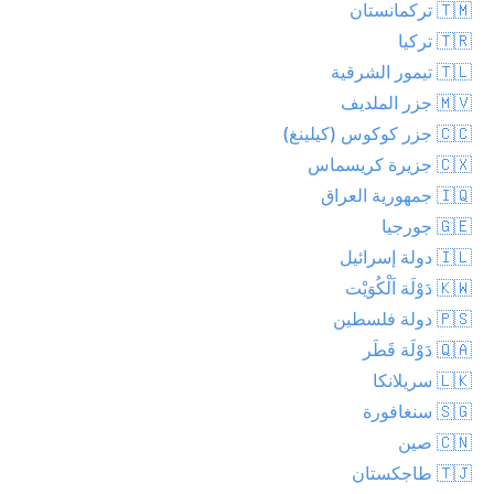
🇹🇲 تركمانستان
🇹🇷 تركيا
🇹🇱 تيمور الشرقية
🇲🇻 جزر الملديف
🇨🇨 جزر كوكوس (كيلينغ)
🇨🇽 جزيرة كريسماس
🇮🇶 جمهورية العراق
🇬🇪 جورجيا
🇮🇱 دولة إسرائيل
🇰🇼 دَوْلَة اَلْكُوَيْت
🇵🇸 دولة فلسطين
🇶🇦 دَوْلَة قَطَر
🇱🇰 سريلانكا
🇸🇬 سنغافورة
🇨🇳 صين
🇹🇯 طاجكستان