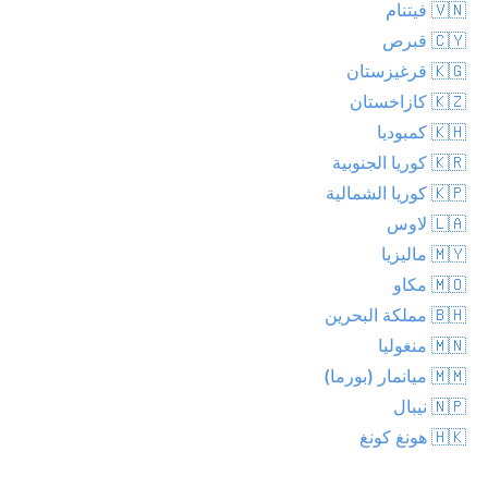
🇻🇳 فيتنام
🇨🇾 قبرص
🇰🇬 قرغيزستان
🇰🇿 كازاخستان
🇰🇭 كمبوديا
🇰🇷 كوريا الجنوبية
🇰🇵 كوريا الشمالية
🇱🇦 لاوس
🇲🇾 ماليزيا
🇲🇴 مكاو
🇧🇭 مملكة البحرين
🇲🇳 منغوليا
🇲🇲 ميانمار (بورما)
🇳🇵 نيبال
🇭🇰 هونغ كونغ