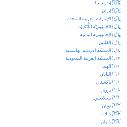
🇮🇩 إندونيسيا
🇮🇷 إيران
🇦🇪 الإمارات العربية المتحدة
🇱🇧 اَلْجُمْهُورِيَّة اَللُّبْنَانِيَّة
🇾🇪 الجمهورية اليمنية
🇵🇭 الفلبين
🇯🇴 المملكة الاردنية الهاشمية
🇸🇦 المملكة العربية السعودية
🇮🇳 الهند
🇯🇵 اليابان
🇵🇰 باكستان
🇧🇳 بروني
🇧🇩 بنجلاديش
🇧🇹 بوتان
🇹🇭 تايلاند
🇹🇼 تايوان