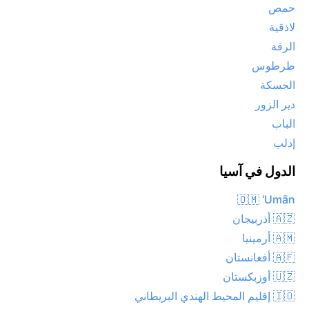
حمص
لاذقية
الرقة
طرطوس
الحسكة
دير الزور
الباب
إدلب
الدول في آسيا
🇴🇲 ‘Umān
🇦🇿 أذربيجان
🇦🇲 أرمينيا
🇦🇫 أفغانستان
🇺🇿 أوزبكستان
🇮🇴 إقليم المحيط الهندي البريطاني