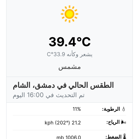
39.4°C
يشعر وكأنه 33.9°C
مشمس
الطقس الحالي في دمشق، الشام
تم التحديث في 16:00 اليوم
💧
الرطوبة:
11%
🌬️
الرياح:
21.2 kph (202°)
🌡️
الضغط:
1006.0 mb