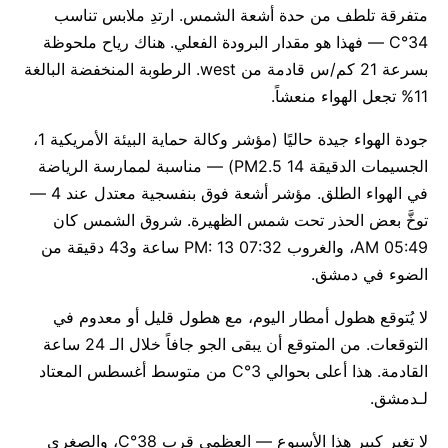
متفرقة تلطف من حدة أشعة الشمس. ارتدِ ملابس تناسب
34°C — فهذا هو مقدار البرودة الفعلي. هناك رياح ملحوظة
بسرعة 21 كم/س قادمة من west. الرطوبة المنخفضة البالغة
11% تجعل الهواء منعشاً.
جودة الهواء جيدة حاليًا (مؤشر وكالة حماية البيئة الأمريكية 1،
الجسيمات الدقيقة PM2.5 14) — مناسبة لممارسة الرياضة
في الهواء الطلق. مؤشر أشعة فوق بنفسجية معتدل عند 4 —
توخَّ بعض الحذر تحت شمس الظهيرة. شروق الشمس كان
05:49 AM، والغروب 07:32 PM: 13 ساعة و43 دقيقة من
الضوء في دمشق.
لا يُتوقع هطول أمطار اليوم، مع هطول قليل أو معدوم في
التوقعات. من المتوقع أن يبقى الجو جافاً خلال الـ 24 ساعة
القادمة. هذا أعلى بحوالي 3°C من متوسط أغسطس المعتاد
لـدمشق.
لا تغير كبير هذا الأسبوع — العظمى قرب 38°C، والصغرى