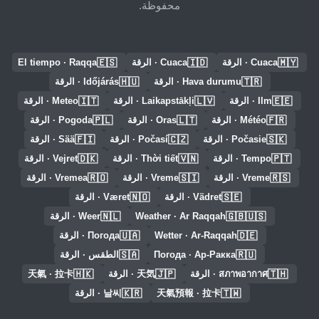
محفوظة.
🇪🇸
🇮🇩
🇲🇾
Cuaca · الرقة
Cuaca · الرقة
El tiempo · Raqqa
🇭🇺
🇹🇷
Hava durumu · الرقة
Időjárás · الرقة
🇮🇹
🇱🇻
🇪🇪
Ilm · الرقة
Laikapstākļi · الرقة
Meteo · الرقة
🇵🇱
🇱🇹
🇫🇷
Météo · الرقة
Oras · الرقة
Pogoda · الرقة
🇫🇮
🇨🇿
🇸🇰
Počasie · الرقة
Počasí · الرقة
Sää · الرقة
🇩🇰
🇻🇳
🇵🇹
Tempo · الرقة
Thời tiết · الرقة
Vejret · الرقة
🇷🇴
🇸🇮
🇷🇸
Vreme · الرقة
Vreme · الرقة
Vremea · الرقة
🇳🇴
🇸🇪
Vädret · الرقة
Været · الرقة
🇳🇱
🇬🇧🇺🇸
Weather · Ar Raqqah
Weer · الرقة
🇺🇦
🇩🇪
Wetter · Ar-Raqqah
Погода · الرقة
🇸🇦
🇷🇺
Погода · Ар-Ракка
الطقس · الرقة
🇭🇰
🇯🇵
🇹🇭
สภาพอากาศ · الرقة
天気 · الرقة
天氣 · 拉卡
🇰🇷
🇹🇼
天氣預報 · 拉卡
날씨 · الرقة