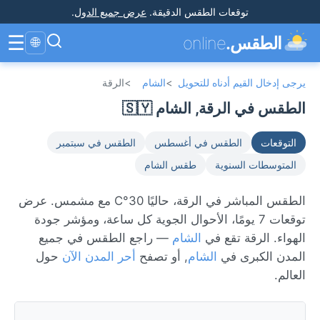
توقعات الطقس الدقيقة
.
عرض جميع الدول
.
☰
الطقس.
online
🌐
يرجى إدخال القيم أدناه للتحويل
>
الشام
>
الرقة
الطقس في الرقة, الشام 🇸🇾
التوقعات
الطقس في أغسطس
الطقس في سبتمبر
المتوسطات السنوية
طقس الشام
الطقس المباشر في الرقة، حاليًا 30°C مع مشمس. عرض
توقعات 7 يومًا، الأحوال الجوية كل ساعة، ومؤشر جودة
الهواء. الرقة تقع في
الشام
— راجع الطقس في جميع
المدن الكبرى في
الشام
, أو تصفح
أحر المدن الآن
حول
العالم.