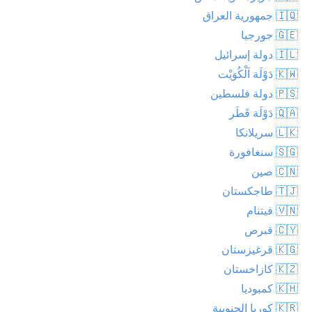
🇮🇶 جمهورية العراق
🇬🇪 جورجيا
🇮🇱 دولة إسرائيل
🇰🇼 دَوْلَة اَلْكُوَيْت
🇵🇸 دولة فلسطين
🇶🇦 دَوْلَة قَطَر
🇱🇰 سريلانكا
🇸🇬 سنغافورة
🇨🇳 صين
🇹🇯 طاجكستان
🇻🇳 فيتنام
🇨🇾 قبرص
🇰🇬 قرغيزستان
🇰🇿 كازاخستان
🇰🇭 كمبوديا
🇰🇷 كوريا الجنوبية