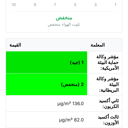
10
9
7
5
3
1
منخفض
تلوث الهواء منخفض
المعلمة
القيمة
مؤشر وكالة
حماية البيئة
1 (جيد)
الأمريكية:
مؤشر وكالة
البيئة
2 (منخفض)
البريطانية:
ثاني أكسيد
136.0 µg/m³
الكربون:
ثالث أكسيد
82.0 µg/m³
الأوزون: