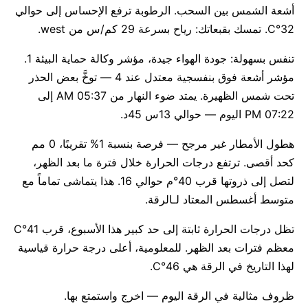
أشعة الشمس بين السحب. الرطوبة ترفع الإحساس إلى حوالي
32°C. تمسك بقبعاتك: رياح بسرعة 29 كم/س من west.
تنفس بسهولة: جودة الهواء جيدة، مؤشر وكالة حماية البيئة 1.
مؤشر أشعة فوق بنفسجية معتدل عند 4 — توخَّ بعض الحذر
تحت شمس الظهيرة. يمتد ضوء النهار من 05:37 AM إلى
07:22 PM اليوم — حوالي 13س 45د.
هطول الأمطار غير مرجح — فرصة بنسبة 1% تقريبًا، 0 مم
كحد أقصى. ترتفع درجات الحرارة خلال فترة ما بعد الظهر،
لتصل إلى ذروتها قرب 40°م حوالي 16. هذا يتماشى تماماً مع
متوسط أغسطس المعتاد لـالرقة.
تظل درجات الحرارة ثابتة إلى حد كبير هذا الأسبوع، قرب 41°C
معظم فترات بعد الظهر. للمعلومية، أعلى درجة حرارة قياسية
لهذا التاريخ في الرقة هي 46°C.
ظروف مثالية في الرقة اليوم — اخرج واستمتع بها.