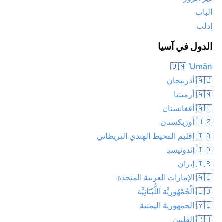
الباب
إدلب
الدول في آسيا
🇴🇲 ‘Umān
🇦🇿 أذربيجان
🇦🇲 أرمينيا
🇦🇫 أفغانستان
🇺🇿 أوزبكستان
🇮🇴 إقليم المحيط الهندي البريطاني
🇮🇩 إندونيسيا
🇮🇷 إيران
🇦🇪 الإمارات العربية المتحدة
🇱🇧 اَلْجُمْهُورِيَّة اَللُّبْنَانِيَّة
🇾🇪 الجمهورية اليمنية
🇵🇭 الفلبين