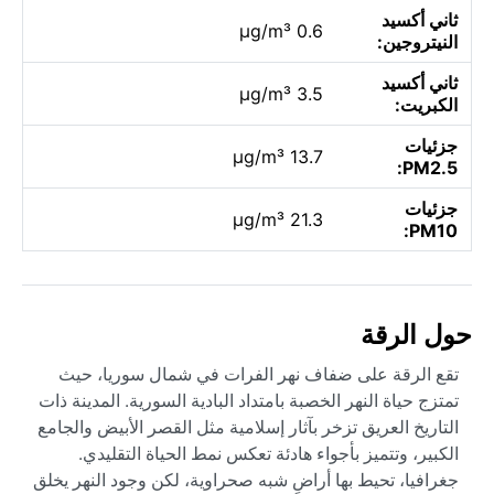
ثاني أكسيد
0.6 µg/m³
النيتروجين:
ثاني أكسيد
3.5 µg/m³
الكبريت:
جزئيات
13.7 µg/m³
PM2.5:
جزئيات
21.3 µg/m³
PM10:
حول الرقة
تقع الرقة على ضفاف نهر الفرات في شمال سوريا، حيث
تمتزج حياة النهر الخصبة بامتداد البادية السورية. المدينة ذات
التاريخ العريق تزخر بآثار إسلامية مثل القصر الأبيض والجامع
الكبير، وتتميز بأجواء هادئة تعكس نمط الحياة التقليدي.
جغرافيا، تحيط بها أراضٍ شبه صحراوية، لكن وجود النهر يخلق