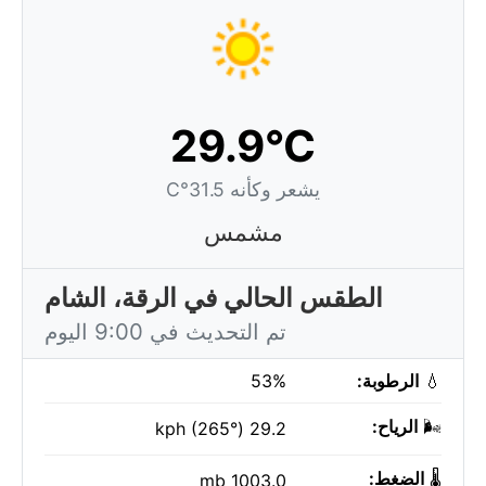
29.9°C
يشعر وكأنه 31.5°C
مشمس
الطقس الحالي في الرقة، الشام
تم التحديث في 9:00 اليوم
💧
الرطوبة:
53%
🌬️
الرياح:
29.2 kph (265°)
🌡️
الضغط:
1003.0 mb