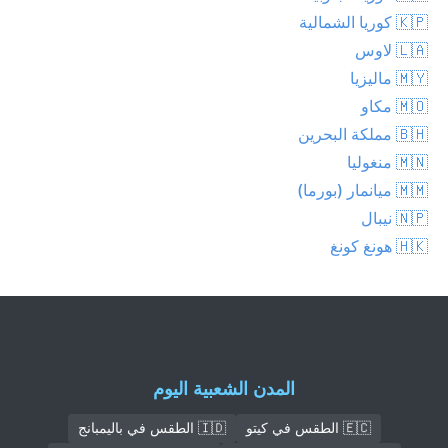
🇰🇵 كوريا الشمالية
🇱🇦 لاوس
🇲🇾 ماليزيا
🇲🇴 مكاو
🇧🇭 مملكة البحرين
🇲🇳 منغوليا
🇲🇲 ميانمار (بورما)
🇳🇵 نيبال
🇭🇰 هونغ كونغ
المدن الشعبية اليوم
🇪🇨 الطقس في كيتو
🇮🇩 الطقس في باليمبانج