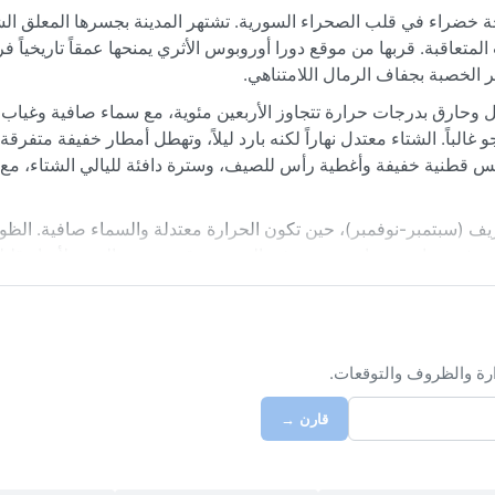
 خضراء في قلب الصحراء السورية. تشتهر المدينة بجسرها المعلق الش
عاقبة. قربها من موقع دورا أوروبوس الأثري يمنحها عمقاً تاريخياً فريد
هر الخصبة بجفاف الرمال اللامتناهي.
ارة الجافة (BWh)، حيث الصيف طويل وحارق بدرجات حرارة تتجاوز الأربعين مئوية، مع سماء صافية و
و غالباً. الشتاء معتدل نهاراً لكنه بارد ليلاً، وتهطل أمطار خفيفة متفرقة
 لحقيبة السفر ينصح بملابس قطنية خفيفة وأغطية رأس للصيف، وسترة دافئة لليالي الشتاء،
يف (سبتمبر-نوفمبر)، حين تكون الحرارة معتدلة والسماء صافية. الظوا
ي تثير عواصف ترابية شديدة في الصيف، وقد تنخفض الرؤية لأمتار قليل
ر الغزيرة سيولاً سريعة في المناطق المنخفضة القريبة من النهر. هذه 
ينة.
ارة والظروف والتوقعات.
قارن →