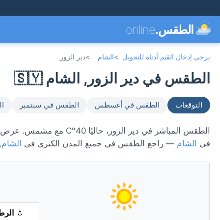
الطقس.
online
يرجى إدخال القيم أدناه للتحويل
>
الشام
>
دير الزور
الطقس في دير الزور, الشام 🇸🇾
التوقعات
الطقس في أغسطس
الطقس في سبتمبر
ال
في
الشام
— راجع الطقس في جميع المدن الكبرى في
الشام
,
💧
الرط