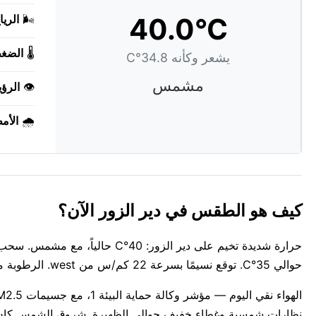
40.0°C
🌬️
الريا
🌡️
الضغ
يشعر وكأنه 34.8°C
مشمس
👁️
الرؤي
🌧️
الأم
كيف هو الطقس في دير الزور الآن؟
حرارة شديدة تخيم على دير الزور
حوالي 35°C. توقع نسيمًا بسرعة 22 كم/س من west. الرطوبة منخفضة جداً الآن عند 12%.
نظارات شمسية وغطاء خفيف حوالي الظهيرة. شروق الشمس كان 05:32 AM، والغروب 07:17 PM: 13 ساعة و45 دقيقة من الضوء في دير الز