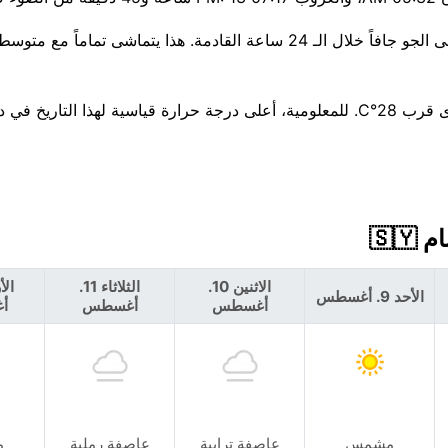
يبدو اليوم جافًا — لا أمطار تقريبًا في التوقعات. من المتوقع أن يبقى الجو جافاً خلال الـ 24 ساعة القادمة. هذا يت
يبدو الأسبوع القادم مستقرًا، مع بقاء العظمى حول 42°C والصغرى قرب 28°C. للمعلومية، أعلى درجة حرارة قياسية لهذا
الاثنين 10.
الثلاثاء 11.
الأحد 9. أغسطس
أغسطس
أغسطس
أ
مشمس
عاصفة ترابية
عاصفة رملية
م