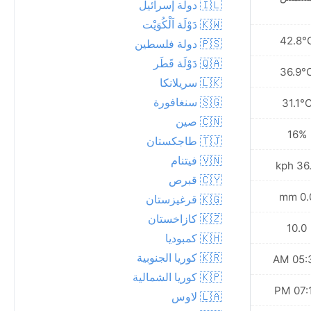
🇮🇱 دولة إسرائيل
🇰🇼 دَوْلَة اَلْكُوَيْت
40.3°C
42.8°
🇵🇸 دولة فلسطين
🇶🇦 دَوْلَة قَطَر
34.5°C
36.9°
🇱🇰 سريلانكا
🇸🇬 سنغافورة
27.9°C
31.1°
🇨🇳 صين
23%
16%
🇹🇯 طاجكستان
🇻🇳 فيتنام
39.2 kph
36.7 
🇨🇾 قبرص
0.0 mm
0.0 
🇰🇬 قرغيزستان
🇰🇿 كازاخستان
10.0
10.0
🇰🇭 كمبوديا
🇰🇷 كوريا الجنوبية
05:37 AM
05:36
🇰🇵 كوريا الشمالية
07:11 PM
07:12
🇱🇦 لاوس