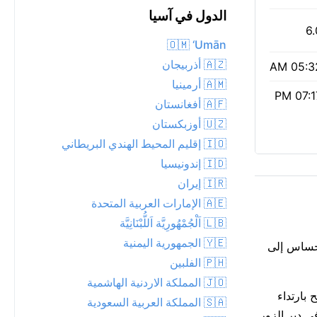
الدول في آسيا
6.
🇴🇲 ‘Umān
🇦🇿 أذربيجان
05:32 
🇦🇲 أرمينيا
07:17 
🇦🇫 أفغانستان
🇺🇿 أوزبكستان
🇮🇴 إقليم المحيط الهندي البريطاني
🇮🇩 إندونيسيا
🇮🇷 إيران
🇦🇪 الإمارات العربية المتحدة
🇱🇧 اَلْجُمْهُورِيَّة اَللُّبْنَانِيَّة
🇾🇪 الجمهورية اليمنية
 الإحساس إلى
🇵🇭 الفلبين
🇯🇴 المملكة الاردنية الهاشمية
جسيمات PM2.5 منخفضة تبلغ 13. مؤشر الأشعة فوق البنفسجية معتدل عند 6؛ يُنصح بارتداء
🇸🇦 المملكة العربية السعودية