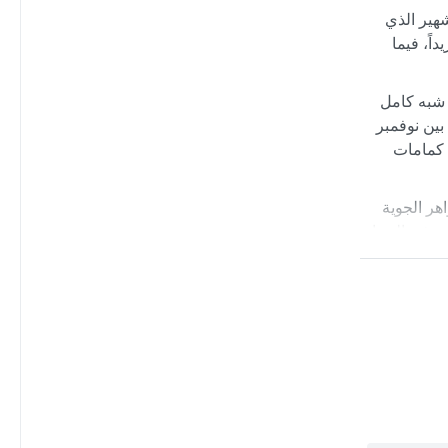
هير الذي
اً، فيما
غياب شبه كامل
 بين نوفمبر
 مع كمامات
هر الجوية
ة. في الشتاء
السمات تجعل