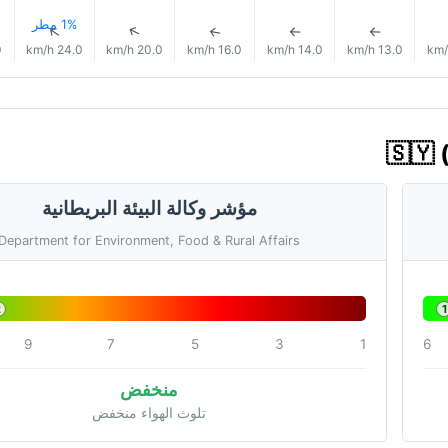
1% مطر
↑
↑
↑
↑
↑
h
24.0 km/h
20.0 km/h
16.0 km/h
14.0 km/h
13.0 km/h
مؤشر وكالة البيئة البريطانية
Department for Environment, Food & Rural Affairs
2
1
9
7
5
3
1
6
منخفض
تلوث الهواء منخفض