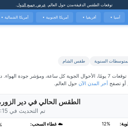
توقعات الطقس الدقيقة
مدن حول العالم
.
عرض جميع الدول
.
آسيا
أفريقيا
أمريكا الجنوبية
أمريكا الشمالية
▼
▼
▼
▼
متوسطات السنوية
طقس الشام
الطقس المباشر في دير الزور، حاليًا 40°C مع مشمس. عرض توقعات 7 يومًا، الأحوال الجوية كل ساعة، ومؤشر جودة
 أو تصفح
أحر المدن الآن
حول العالم.
الطقس الحالي في دير الزور،
تم التحديث في 15:15 اليوم
وبة:
12%
☁️
غطاء السحب:
%