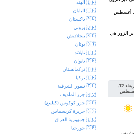
🇮🇳 الهند
🇯🇵 اليابان
ماشى تماماً مع متوسط أغسطس
🇵🇰 باكستان
🇧🇳 بروني
 التاريخ في دير الزور هي
🇧🇩 بنجلاديش
🇧🇹 بوتان
🇹🇭 تايلاند
🇹🇼 تايوان
🇹🇲 تركمانستان
🇹🇷 تركيا
🇹🇱 تيمور الشرقية
الأربعاء 12.
الخميس 13.
غسطس
أغسطس
🇲🇻 جزر الملديف
🇨🇨 جزر كوكوس (كيلينغ)
🇨🇽 جزيرة كريسماس
🇮🇶 جمهورية العراق
🇬🇪 جورجيا
شمس
مشمس