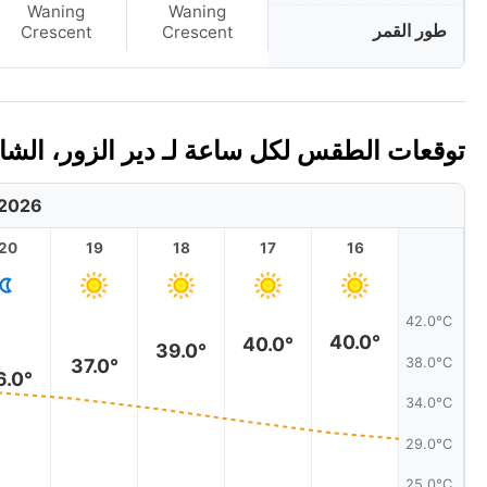
Waning
Waning
طور القمر
Crescent
Crescent
توقعات الطقس لكل ساعة لـ دير الزور، الشام الي
 2026
20
19
18
17
16
42.0°C
40.0°
40.0°
39.0°
38.0°C
37.0°
6.0°
34.0°C
29.0°C
25.0°C