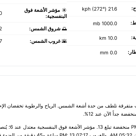
ح:
21.6 kph (272°)
☀️
مؤشر الأشعة فوق
0
البنفسجية:
ط:
1000.0 mb
🌅
شروق الشمس:
AM
ة:
10.0 km
🌇
غروب الشمس:
PM
طار:
0.0 mm
: 40°C حالياً، مع مشمس. سحب متفرقة تلطف من حدة أشعة الشمس. الرياح والرطوبة تخفضان
الهواء نقي اليوم — مؤشر وكالة حماية البيئة 1، مع 
ور.