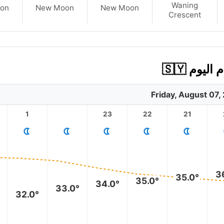
Waning
on
New Moon
New Moon
Crescent
وم 🇸🇾
Friday, August 07,
1
23
22
21
3
35.0°
35.0°
34.0°
33.0°
32.0°