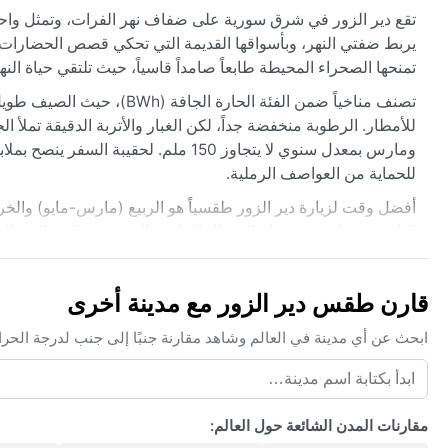
تقع دير الزور في شرق سورية على ضفاف نهر الفرات، وتمثل واحة
يربط ضفتي النهر، وبأسواقها القديمة التي تحكي قصص الحضارات المت
تمنحها الصحراء المحيطة طابعاً صامداً قاسياً، حيث تلتقي حياة الن
تصنف مناخياً ضمن الفئة الح
للأمطار. الرطوبة منخفضة جداً، لكن الغبار والأتربة الدقيقة تملأ الج
ومارس بمعدل سنوي لا يتجاوز 150 ملم.
للحماية من العواصف الرملية.
أفضل وقت لزيارة دير الزور طقسياً هو الربيع (مارس-مايو) والخر
البارزة تشمل هبوب رياح الشمال الجافة والمعروفة بالشمال، والت
قد تحدث صقيع خفيف في الليالي الصافية، ونادراً ما تسبب الأمطا
درجات الحرارة المتطرفة والعواصف الرملية جزءاً من يوميات المد
قارن طقس دير الزور مع مدينة أخرى
ابحث عن أي مدينة في العالم وشاهد مقارنة جنبًا إلى جنب لدرجة الحر
مقارنات المدن الشائعة حول العالم: