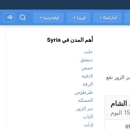
🌐
أنتاركتيكا
أوروبا
أوقيانوسيا
▾
▼
▼
▼
أهم المدن في Syria
حلب
دمشق
حمص
لاذقية
 الهواء. دير الزور تقع
الرقة
طرطوس
الحسكة
 الشام
دير الزور
الباب
إدلب
0