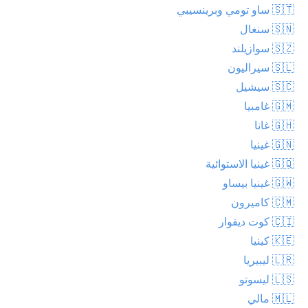
🇸🇹 ساو تومي وبرينسيبي
🇸🇳 سنغال
🇸🇿 سوازيلند
🇸🇱 سيراليون
🇸🇨 سيشيل
🇬🇲 غامبيا
🇬🇭 غانا
🇬🇳 غينيا
🇬🇶 غينيا الاستوائية
🇬🇼 غينيا بيساو
🇨🇲 كاميرون
🇨🇮 كوت ديفوار
🇰🇪 كينيا
🇱🇷 ليبيريا
🇱🇸 ليسوتو
🇲🇱 مالي