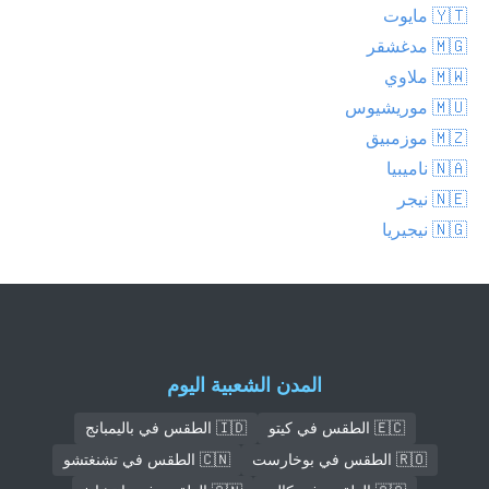
🇾🇹 مايوت
🇲🇬 مدغشقر
🇲🇼 ملاوي
🇲🇺 موريشيوس
🇲🇿 موزمبيق
🇳🇦 ناميبيا
🇳🇪 نيجر
🇳🇬 نيجيريا
المدن الشعبية اليوم
🇪🇨 الطقس في كيتو
🇮🇩 الطقس في باليمبانج
🇷🇴 الطقس في بوخارست
🇨🇳 الطقس في تشنغتشو