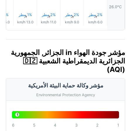
26.0°C
2% مطر
2% مطر
2% مطر
1% مطر
1% مطر
↑
↑
↑
↑
↑
15.0 km/h
13.0 km/h
11.0 km/h
9.0 km/h
6.0 km/h
مؤشر جودة الهواء in الجزائر, الجمهورية
الجزائرية الديمقراطية الشعبية 🇩🇿
(AQI)
مؤشر وكالة حماية البيئة الأمريكية
Environmental Protection Agency
1
6
5
4
3
2
1