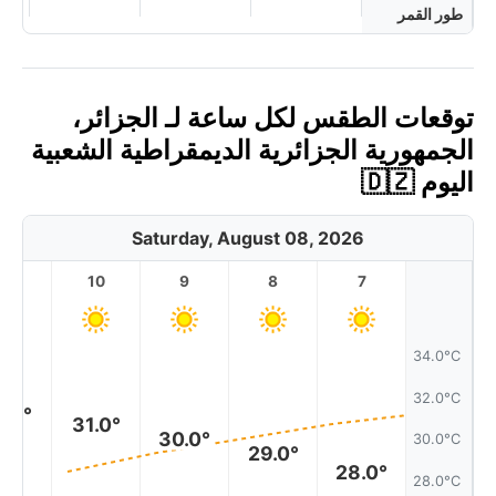
طور القمر
توقعات الطقس لكل ساعة لـ الجزائر،
الجمهورية الجزائرية الديمقراطية الشعبية
اليوم 🇩🇿
Saturday, August 08, 2026
11
10
9
8
7
34.0°C
32.0°C
1.0°
31.0°
30.0°
30.0°C
29.0°
28.0°
28.0°C