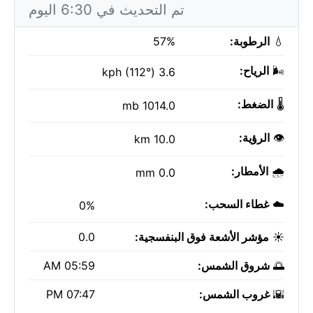
تم التحديث في 6:30 اليوم
💧
الرطوبة:
57%
🌬️
الرياح:
3.6 kph (112°)
🌡️
الضغط:
1014.0 mb
👁️
الرؤية:
10.0 km
🌧️
الأمطار:
0.0 mm
☁️
غطاء السحب:
0%
☀️
مؤشر الأشعة فوق البنفسجية:
0.0
🌅
شروق الشمس:
05:59 AM
🌇
غروب الشمس:
07:47 PM