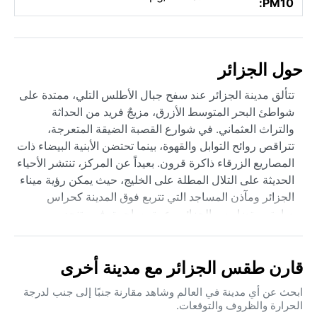
PM10:
حول الجزائر
تتألق مدينة الجزائر عند سفح جبال الأطلس التلي، ممتدة على
شواطئ البحر المتوسط الأزرق، مزيجٌ فريد من الحداثة
والتراث العثماني. في شوارع القصبة الضيقة المتعرجة،
تتراقص روائح التوابل والقهوة، بينما تحتضن الأبنية البيضاء ذات
المصاريع الزرقاء ذاكرة قرون. بعيداً عن المركز، تنتشر الأحياء
الحديثة على التلال المطلة على الخليج، حيث يمكن رؤية ميناء
الجزائر ومآذن المساجد التي تتربع فوق المدينة كحراس
صامتين. تضاريس الجزائر وعرة وساحرة، فهي تنحدر من
الجبال نحو البحر، ما يخلق مناظر بانورامية تخطف الأنفاس مع
كل منعطف.
قارن طقس الجزائر مع مدينة أخرى
تتمتع الجزائر بمناخ متوسطي حار صيفاً وفق تصنيف كوبن
Csa، حيث يسيطر صيف طويل وجاف وحارق، تتراوح درجات
ابحث عن أي مدينة في العالم وشاهد مقارنة جنبًا إلى جنب لدرجة
الحرارة والظروف والتوقعات.
الحرارة فيه بين ٢٥ و٣٥ درجة مئوية، مع رطوبة عالية قادمة