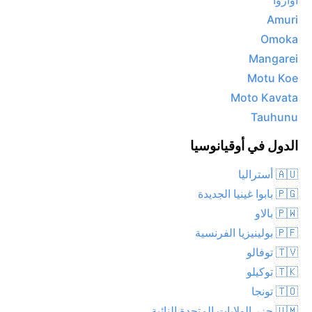
آواروآ
Amuri
Omoka
Mangarei
Motu Koe
Moto Kavata
Tauhunu
الدول في أوقيانوسيا
🇦🇺 أستراليا
🇵🇬 بابوا غينيا الجديدة
🇵🇼 بالاو
🇵🇫 بولينيزيا الفرنسية
🇹🇻 توفالو
🇹🇰 توكيلو
🇹🇴 تونجا
🇺🇲 جزر الولايات المتحدة النائية