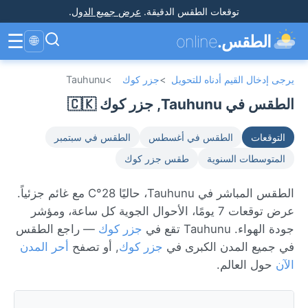
توقعات الطقس الدقيقة
.
عرض جميع الدول
.
☰
الطقس.
online
🌐
يرجى إدخال القيم أدناه للتحويل
>
جزر كوك
>
Tauhunu
الطقس في Tauhunu, جزر كوك 🇨🇰
التوقعات
الطقس في أغسطس
الطقس في سبتمبر
المتوسطات السنوية
طقس جزر كوك
الطقس المباشر في Tauhunu، حاليًا 28°C مع غائم جزئياً.
عرض توقعات 7 يومًا، الأحوال الجوية كل ساعة، ومؤشر
جودة الهواء. Tauhunu تقع في
جزر كوك
— راجع الطقس
في جميع المدن الكبرى في
جزر كوك
, أو تصفح
أحر المدن
الآن
حول العالم.