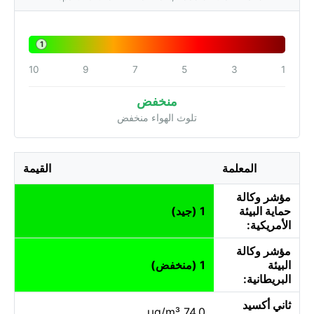
1
10
9
7
5
3
1
منخفض
تلوث الهواء منخفض
المعلمة
القيمة
مؤشر وكالة
حماية البيئة
1 (جيد)
الأمريكية:
مؤشر وكالة
البيئة
1 (منخفض)
البريطانية:
ثاني أكسيد
74.0 µg/m³