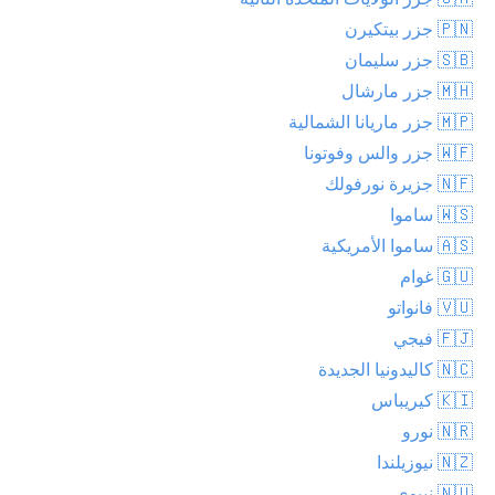
🇵🇳 جزر بيتكيرن
🇸🇧 جزر سليمان
🇲🇭 جزر مارشال
🇲🇵 جزر ماريانا الشمالية
🇼🇫 جزر والس وفوتونا
🇳🇫 جزيرة نورفولك
🇼🇸 ساموا
🇦🇸 ساموا الأمريكية
🇬🇺 غوام
🇻🇺 فانواتو
🇫🇯 فيجي
🇳🇨 كاليدونيا الجديدة
🇰🇮 كيريباس
🇳🇷 نورو
🇳🇿 نيوزيلندا
🇳🇺 نييوي