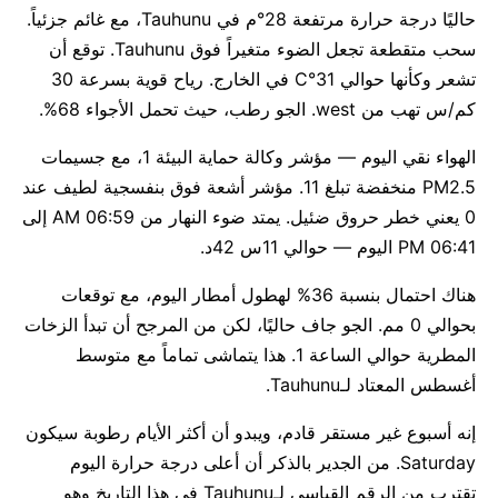
حاليًا درجة حرارة مرتفعة 28°م في Tauhunu، مع غائم جزئياً.
سحب متقطعة تجعل الضوء متغيراً فوق Tauhunu. توقع أن
تشعر وكأنها حوالي 31°C في الخارج. رياح قوية بسرعة 30
كم/س تهب من west. الجو رطب، حيث تحمل الأجواء 68%.
الهواء نقي اليوم — مؤشر وكالة حماية البيئة 1، مع جسيمات
PM2.5 منخفضة تبلغ 11. مؤشر أشعة فوق بنفسجية لطيف عند
0 يعني خطر حروق ضئيل. يمتد ضوء النهار من 06:59 AM إلى
06:41 PM اليوم — حوالي 11س 42د.
هناك احتمال بنسبة 36% لهطول أمطار اليوم، مع توقعات
بحوالي 0 مم. الجو جاف حاليًا، لكن من المرجح أن تبدأ الزخات
المطرية حوالي الساعة 1. هذا يتماشى تماماً مع متوسط
أغسطس المعتاد لـTauhunu.
إنه أسبوع غير مستقر قادم، ويبدو أن أكثر الأيام رطوبة سيكون
Saturday. من الجدير بالذكر أن أعلى درجة حرارة اليوم
تقترب من الرقم القياسي لـTauhunu في هذا التاريخ وهو