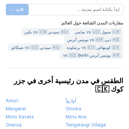
قارن →
مقارنات المدن الشائعة حول العالم:
🇰🇷 سيول vs 🇺🇸 ميامي
🇦🇺 سيدني vs 🇨🇳 بكين
🇦🇪 دبي vs 🇦🇷 بوينس آيرس
🇩🇰 كوبنهاغن vs 🇪🇸 برشلونة
🇦🇺 سيدني vs 🇺🇸 شيكاغو
🇦🇷 بوينس آيرس vs 🇩🇪 Berlin
الطقس في مدن رئيسية أخرى في جزر
كوك 🇨🇰
آواروآ
Amuri
Mangarei
Omoka
Moto Kavata
Motu Koe
Oneroa
Tengatangi Village