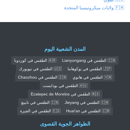
🇫🇲 ولايات ميكرونيسيا المتحدة
المدن الشعبية اليوم
🇨🇳 الطقس في Lianyungang
🇦🇷 الطقس في كوردوبا
🇯🇵 الطقس في يوكوهاما
🇺🇸 الطقس في نيويورك
🇻🇳 الطقس في هانوي
🇨🇳 الطقس في Chaozhou
🇭🇺 الطقس في بودابست
🇲🇽 الطقس في Ecatepec de Morelos
🇨🇳 الطقس في Jieyang
🇨🇳 الطقس في نانينغ
🇨🇳 الطقس في Huai'an
🇪🇬 الطقس في الجيزة
الظواهر الجوية القصوى