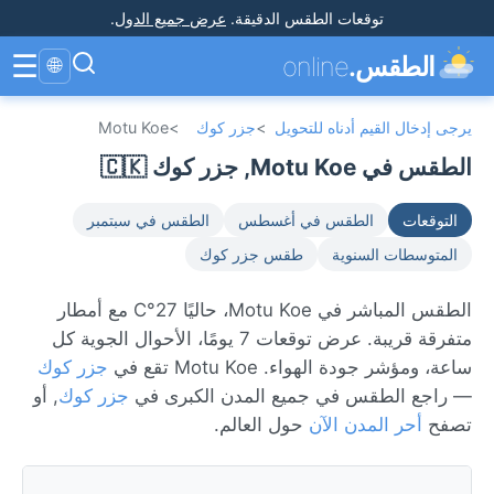
توقعات الطقس الدقيقة
.
عرض جميع الدول
.
☰
الطقس.
online
🌐
يرجى إدخال القيم أدناه للتحويل
>
جزر كوك
>
Motu Koe
الطقس في Motu Koe, جزر كوك 🇨🇰
التوقعات
الطقس في أغسطس
الطقس في سبتمبر
المتوسطات السنوية
طقس جزر كوك
الطقس المباشر في Motu Koe، حاليًا 27°C مع أمطار
متفرقة قريبة. عرض توقعات 7 يومًا، الأحوال الجوية كل
ساعة، ومؤشر جودة الهواء. Motu Koe تقع في
جزر كوك
— راجع الطقس في جميع المدن الكبرى في
جزر كوك
, أو
تصفح
أحر المدن الآن
حول العالم.