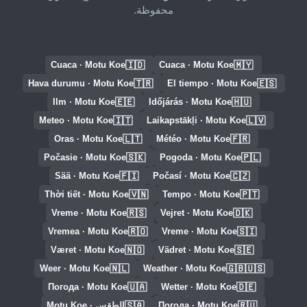
محفوظة.
🇮🇩
🇲🇾
Cuaca · Motu Koe
Cuaca · Motu Koe
🇹🇷
🇪🇸
Hava durumu · Motu Koe
El tiempo · Motu Koe
🇪🇪
🇭🇺
Ilm · Motu Koe
Időjárás · Motu Koe
🇮🇹
🇱🇻
Meteo · Motu Koe
Laikapstākļi · Motu Koe
🇱🇹
🇫🇷
Oras · Motu Koe
Météo · Motu Koe
🇸🇰
🇵🇱
Počasie · Motu Koe
Pogoda · Motu Koe
🇫🇮
🇨🇿
Sää · Motu Koe
Počasí · Motu Koe
🇻🇳
🇵🇹
Thời tiết · Motu Koe
Tempo · Motu Koe
🇷🇸
🇩🇰
Vreme · Motu Koe
Vejret · Motu Koe
🇷🇴
🇸🇮
Vremea · Motu Koe
Vreme · Motu Koe
🇳🇴
🇸🇪
Været · Motu Koe
Vädret · Motu Koe
🇳🇱
🇬🇧🇺🇸
Weer · Motu Koe
Weather · Motu Koe
🇺🇦
🇩🇪
Погода · Motu Koe
Wetter · Motu Koe
🇸🇦
🇷🇺
Погода · Motu Koe
الطقس · Motu Koe