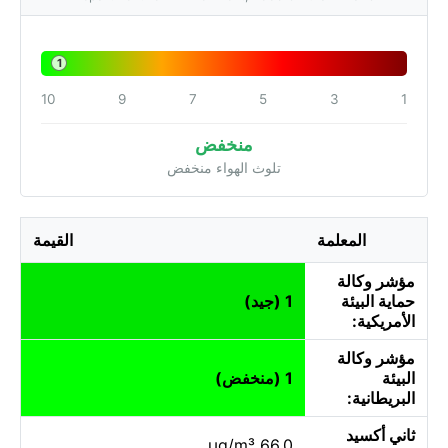
1
10
9
7
5
3
1
منخفض
تلوث الهواء منخفض
المعلمة
القيمة
مؤشر وكالة
حماية البيئة
1 (جيد)
الأمريكية:
مؤشر وكالة
البيئة
1 (منخفض)
البريطانية:
ثاني أكسيد
66.0 µg/m³