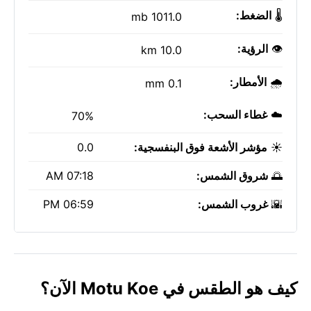
🌡️
الضغط:
1011.0 mb
👁️
الرؤية:
10.0 km
🌧️
الأمطار:
0.1 mm
☁️
غطاء السحب:
70%
☀️
مؤشر الأشعة فوق البنفسجية:
0.0
🌅
شروق الشمس:
07:18 AM
🌇
غروب الشمس:
06:59 PM
كيف هو الطقس في Motu Koe الآن؟