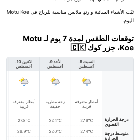
ثبّت الأشياء السائبة وارتدِ ملابس مناسبة للرياح في Motu Koe
اليوم.
توقعات الطقس لمدة 7 يوم لـ Motu
Koe، جزر كوك 🇨🇰
السبت 8.
الأحد 9.
الاثنين 10.
أغسطس
أغسطس
أغسطس
أ
أمطار متفرقة
زخة مطرية
أمطار متفرقة
غ
قريبة
خفيفة
قريبة
درجة الحرارة
27.8°C
27.4°C
27.6°C
القصوى
26.9°C
27.0°C
27.4°C
متوسط درجة
الحرارة