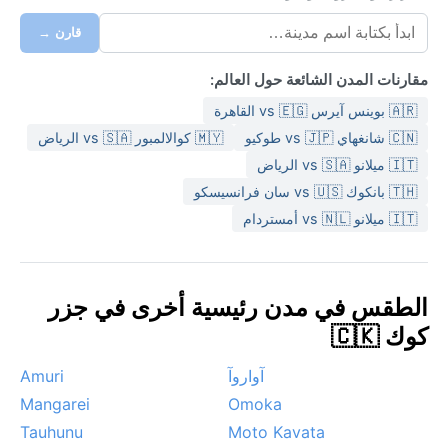
قارن →
مقارنات المدن الشائعة حول العالم:
🇦🇷 بوينس آيرس vs 🇪🇬 القاهرة
🇨🇳 شانغهاي vs 🇯🇵 طوكيو
🇲🇾 كوالالمبور vs 🇸🇦 الرياض
🇮🇹 ميلانو vs 🇸🇦 الرياض
🇹🇭 بانكوك vs 🇺🇸 سان فرانسيسكو
🇮🇹 ميلانو vs 🇳🇱 أمستردام
الطقس في مدن رئيسية أخرى في جزر
كوك 🇨🇰
آواروآ
Amuri
Mangarei
Omoka
Tauhunu
Moto Kavata