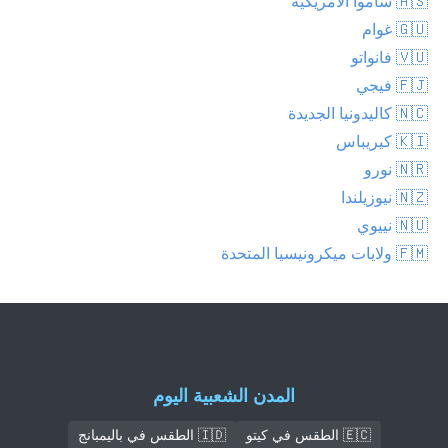
🇦🇸 ساموا الأمريكية
🇬🇺 غوام
🇻🇺 فانواتو
🇫🇯 فيجي
🇳🇨 كاليدونيا الجديدة
🇰🇮 كيريباس
🇳🇷 نورو
🇳🇿 نيوزيلندا
🇳🇺 نييوي
🇫🇲 ولايات ميكرونيسيا المتحدة
المدن الشعبية اليوم
🇪🇨 الطقس في كيتو
🇮🇩 الطقس في باليمبانج