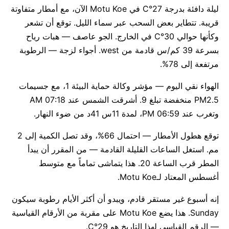
ليلة دافئة بدرجة 27°C في Motu Koe الآن، مع أمطار متفاوتة
قريبة. تتطاير بعض السحب عبر سماء الليل. توقع أن تشعر
وكأنها حوالي 30°C في الخارج. الجو عاصف — هبات رياح
بسرعة 39 كم/س قادمة من west. أجواء لزجة — الرطوبة
مرتفعة إلى 78%.
الهواء نقي اليوم — مؤشر وكالة حماية البيئة 1، مع جسيمات
PM2.5 منخفضة تبلغ 9. أشرقت الشمس عند 07:18 AM
وتغرب عند 06:59 PM، لمدة 11س 41د من ضوء النهار.
توقع هطول الأمطار — احتمال 66%، وقد تصل الكمية إلى 2
مم. استغل الساعات القليلة القادمة — من المقرر أن يبدأ
المطر قرب الساعة 20. هذا يتماشى تماماً مع متوسط
أغسطس المعتاد لـMotu Koe.
إنه أسبوع غير مستقر قادم، ويبدو أن أكثر الأيام رطوبة سيكون
Sunday. هذا يضع Motu Koe على مقربة من الأرقام القياسية
— الرقم القياسي لهذا التاريخ هو 29°C.