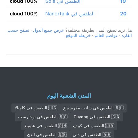
19
الطقس في Sola
100% cloud
20
الطقس في Nanortalik
100% cloud
هل تريد تصفح المدن بطريقة مختلفة؟
عرض جميع الدول
·
تصفح حسب
القارة
·
عواصم العالم
·
خريطة الموقع
المدن الشعبية اليوم
🇷🇺 الطقس في سانت بطرسبرغ
🇺🇬 الطقس في كامبالا
🇨🇳 الطقس في Fuyang
🇷🇴 الطقس في بوخارست
🇺🇦 الطقس في كييف
🇨🇳 الطقس في شينينغ
🇦🇪 الطقس في دبي
🇬🇧 الطقس في لندن