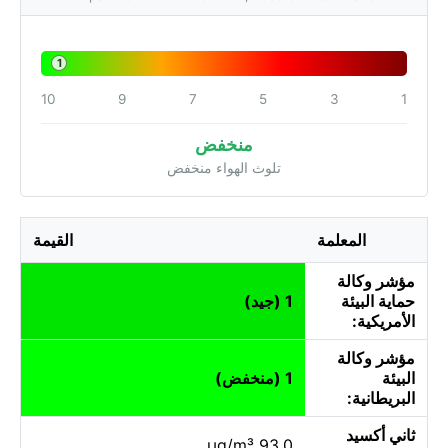
1
10
9
7
5
3
1
منخفض
تلوث الهواء منخفض
المعلمة
القيمة
مؤشر وكالة
حماية البيئة
1 (جيد)
الأمريكية:
مؤشر وكالة
البيئة
1 (منخفض)
البريطانية:
ثاني أكسيد
93.0 µg/m³