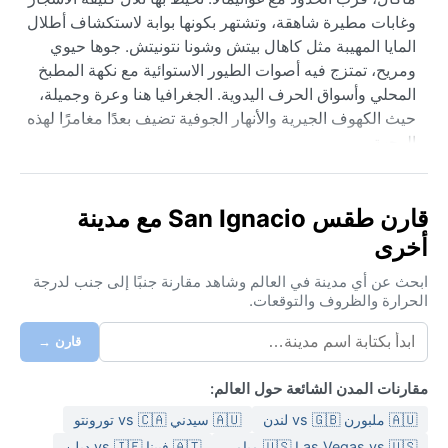
وغابات مطيرة شاهقة، وتشتهر بكونها بوابة لاستكشاف أطلال
المايا المهيبة مثل كاهال بيتش وشونا نتونيتش. جوها حيوي
ومريح، تمتزج فيه أصوات الطيور الاستوائية مع نكهة المطبخ
المحلي وأسواق الحرف اليدوية. الجغرافيا هنا وعرة وجميلة،
حيث الكهوف الجيرية والأنهار الجوفية تضيف بعدًا مغامرًا لهذه
الوجهة.
مناخ سان إغناسيو استوائي موسمي وفق تصنيف كوبن (Am).
يعني هذا صيفًا حارًا ورطبًا جدًا من مايو حتى أكتوبر، مع هطول
قارن طقس San Ignacio مع مدينة
أمطار غزيرة يوميًا تقريبًا، خاصة في شهري يونيو ويوليو.
أخرى
الشتاء (نوفمبر إلى فبراير) أكثر برودة وجفافًا، مع نهارات
دافئة وأمسيات لطيفة، وأمطار خفيفة. الرطوبة عالية طوال
ابحث عن أي مدينة في العالم وشاهد مقارنة جنبًا إلى جنب لدرجة
العام، لكنها تبلغ ذروتها في الصيف. الأمطار تهطل في العادة
الحرارة والظروف والتوقعات.
بنمط بعد الظهيرة، مصحوبة بعواصف رعدية قصيرة. الملابس
قارن →
الخفيفة القطنية والمظلة ضرورية طوال العام، مع إضافة
سترة خفيفة لفصل الشتاء.
مقارنات المدن الشائعة حول العالم:
أفضل وقت لزيارة سان إغناسيو مناخيًا هو بين نوفمبر وأبريل،
🇦🇺 ملبورن vs 🇬🇧 لندن
🇦🇺 سيدني vs 🇨🇦 تورونتو
حيث الأجواء أكثر جفافًا والسماء صافية، والأيام مشمسة
🇺🇸 Las Vegas vs 🇺🇸 ميامي
🇦🇹 فيينا vs 🇮🇪 دبلن