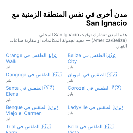
مدن أخرى في نفس المنطقة الزمنية مع
San Ignacio
هذه المدن تتشارك توقيت San Ignacio المحلي
(America/Belize) — مفيد لجدولة المكالمات أو مقارنة ساعات
النهار.
🇧🇿 الطقس في Belize
🇧🇿 الطقس في Orange
Walk
City
بليز
بليز
🇧🇿 الطقس في بلموبان
🇧🇿 الطقس في Dangriga
بليز
بليز
🇧🇿 الطقس في Corozal
🇧🇿 الطقس في Santa
Elena
بليز
بليز
🇧🇿 الطقس في Ladyville
🇧🇿 الطقس في Benque
Viejo el Carmen
بليز
بليز
🇧🇿 الطقس في Bella
🇧🇿 الطقس في Trial
Farm
Vista