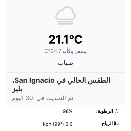
21.1°C
يشعر وكأنه 24.7°C
ضباب
الطقس الحالي في San Ignacio،
بليز
تم التحديث في :30 اليوم
💧
الرطوبة:
98%
🌬️
الرياح:
3.6 kph (99°)