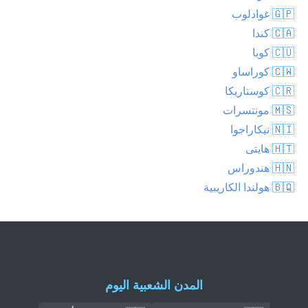
🇬🇵 غوادلوب
🇨🇦 كندا
🇨🇺 كوبا
🇨🇼 كوراساو
🇨🇷 كوستاريكا
🇲🇸 مونتسرات
🇳🇮 نيكاراجوا
🇭🇹 هايتى
🇭🇳 هندوراس
🇧🇶 هولندا الكاريبية
المدن الشعبية اليوم