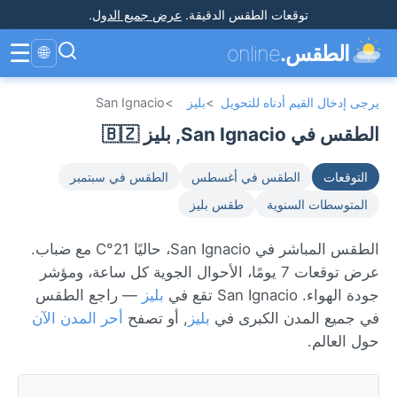
توقعات الطقس الدقيقة
.
عرض جميع الدول
.
☰
الطقس.
online
🌐
يرجى إدخال القيم أدناه للتحويل
>
بليز
>
San Ignacio
الطقس في San Ignacio, بليز 🇧🇿
التوقعات
الطقس في أغسطس
الطقس في سبتمبر
المتوسطات السنوية
طقس بليز
الطقس المباشر في San Ignacio، حاليًا 21°C مع ضباب.
عرض توقعات 7 يومًا، الأحوال الجوية كل ساعة، ومؤشر
جودة الهواء. San Ignacio تقع في
بليز
— راجع الطقس
في جميع المدن الكبرى في
بليز
, أو تصفح
أحر المدن الآن
حول العالم.