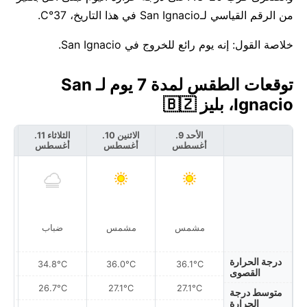
من الرقم القياسي لـSan Ignacio في هذا التاريخ، 37°C.
خلاصة القول: إنه يوم رائع للخروج في San Ignacio.
توقعات الطقس لمدة 7 يوم لـ San
Ignacio، بليز 🇧🇿
الأحد 9.
الاثنين 10.
الثلاثاء 11.
أغسطس
أغسطس
أغسطس
أ
مشمس
مشمس
ضباب
درجة الحرارة
34.8°C
36.0°C
36.1°C
القصوى
26.7°C
27.1°C
27.1°C
متوسط درجة
الحرارة