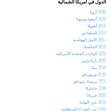
الدول في أمريكا الشمالية
🇦🇼 أروبا
🇦🇬 أنتيغوا وبربودا
🇦🇮 أنغويلا
🇸🇻 إلسلفادور
🇳🇱 الأنتيل الهولندية
🇲🇽 المكسيك
🇺🇸 الولايات المتحدة الأمريكية
🇧🇧 باربادوس
🇵🇦 بنما
🇵🇷 بورتوريكو
🇹🇹 ترينيداد وتوباغو
🇯🇲 جامايكا
🇬🇩 جرينادا
🇧🇸 جزر البهاما
🇻🇬 جزر العذراء البريطانية