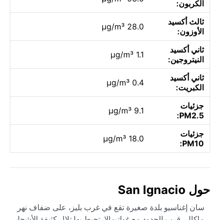
الكربون:
ثالث أكسيد
28.0 µg/m³
الأوزون:
ثاني أكسيد
1.1 µg/m³
النيتروجين:
ثاني أكسيد
0.4 µg/m³
الكبريت:
جزئيات
9.1 µg/m³
PM2.5:
جزئيات
18.0 µg/m³
PM10:
حول San Ignacio
سان إغناسيو بلدة صغيرة تقع في غرب بليز، على ضفاف نهر
ماكال، قرب الحدود مع غواتيمالا. تحيط بها تلال كثيفة الأشجار