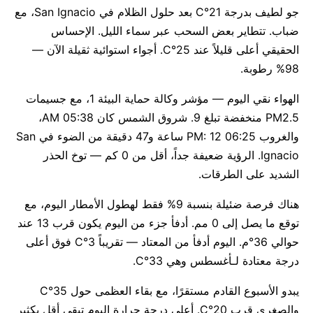
جو لطيف بدرجة 21°C بعد حلول الظلام في San Ignacio، مع
ضباب. تتطاير بعض السحب عبر سماء الليل. الإحساس
الحقيقي أعلى قليلاً عند 25°C. أجواء استوائية ثقيلة الآن —
98% رطوبة.
الهواء نقي اليوم — مؤشر وكالة حماية البيئة 1، مع جسيمات
PM2.5 منخفضة تبلغ 9. شروق الشمس كان 05:38 AM،
والغروب 06:25 PM: 12 ساعة و47 دقيقة من الضوء في San
Ignacio. الرؤية ضعيفة جداً، أقل من 0 كم — توخ الحذر
الشديد على الطرقات.
هناك فرصة ضئيلة بنسبة 9% فقط لهطول الأمطار اليوم، مع
توقع ما يصل إلى 0 مم. أدفأ جزء من اليوم يكون قرب 13 عند
حوالي 36°م. اليوم أدفأ من المعتاد — تقريباً 3°C فوق أعلى
درجة معتادة لـأغسطس وهي 33°C.
يبدو الأسبوع القادم مستقرًا، مع بقاء العظمى حول 35°C
والصغرى قرب 20°C. أعلى درجة حرارة اليوم تبقى أقل بكثير