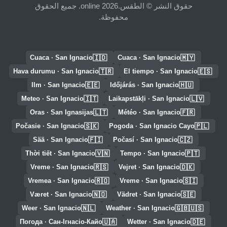
حقوق النشر © الطقس.online 2026. جميع الحقوق
محفوظة.
🇮🇩
🇲🇾
Cuaca · San Ignacio
Cuaca · San Ignacio
🇹🇷
🇪🇸
Hava durumu · San Ignacio
El tiempo · San Ignacio
🇪🇪
🇭🇺
Ilm · San Ignacio
Időjárás · San Ignacio
🇮🇹
🇱🇻
Meteo · San Ignacio
Laikapstākļi · San Ignacio
🇱🇹
🇫🇷
Oras · San Ignasijas
Météo · San Ignacio
🇸🇰
🇵🇱
Počasie · San Ignacio
Pogoda · San Ignacio Cayo
🇫🇮
🇨🇿
Sää · San Ignacio
Počasí · San Ignacio
🇻🇳
🇵🇹
Thời tiết · San Ignacio
Tempo · San Ignacio
🇷🇸
🇩🇰
Vreme · San Ignacio
Vejret · San Ignacio
🇷🇴
🇸🇮
Vremea · San Ignacio
Vreme · San Ignacio
🇳🇴
🇸🇪
Været · San Ignacio
Vädret · San Ignacio
🇳🇱
🇬🇧🇺🇸
Weer · San Ignacio
Weather · San Ignacio
🇺🇦
🇩🇪
Погода · Сан-Ігнасіо-Кайо
Wetter · San Ignacio