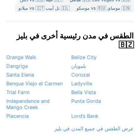
والليالي منعشة. خلال موسم الأمطار، قد تحدث فيضانات
🇮🇳 مومباي vs 🇷🇺 موسكو
🇮🇱 تل أبيب vs 🇮🇹 ميلانو
مفاجئة في المناطق المنخفضة، لكنها سريعة الزوال. لا تشهد
المدينة أعاصير مدارية شديدة مثل المناطق الساحلية، لكنها
تتأثر ببقايا العواصف الاستوائية أحيانًا، مما يجلب أمطارًا غزيرة
ورياحًا عاتية. الظاهرة البارزة هي الضباب الخفيف الذي يتشكل
الطقس في مدن رئيسية أخرى في بليز
صباحًا فوق التلال بعد ليال ممطرة، مما يضفي سحرًا خاصًا
🇧🇿
على المناظر.
Orange Walk
Belize City
بلموبان
Dangriga
Santa Elena
Corozal
Benque Viejo el Carmen
Ladyville
Trial Farm
Bella Vista
Independence and
Punta Gorda
Mango Creek
Placencia
Lord’s Bank
عرض الطقس في جميع المدن في بليز