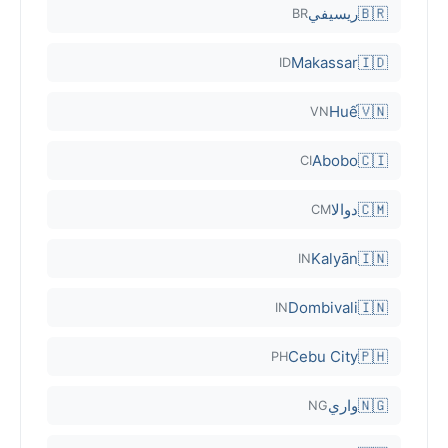
🇧🇷
ريسيفي
BR
Makassar
🇮🇩
ID
Huế
🇻🇳
VN
Abobo
🇨🇮
CI
🇨🇲
دوالا
CM
Kalyān
🇮🇳
IN
Dombivali
🇮🇳
IN
Cebu City
🇵🇭
PH
🇳🇬
واري
NG