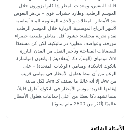
قابلة للتنفس، ومعدات المطر إذا كانوا يزورون خلال
الموسم الرطب، وطارد حشرات قوي – يزدهر البعوض
بعد الأمطار. المظلات والأحذية المقاومة للماء أساسية
لأشهر الرياح الموسمية. الزيارة خلال الموسم الرطب
تقدم تجربة مختلفة: حشود أقل، مناظر طبيعية خضراء
مورقة، وعواصف مطيرة دراماتيكية، لكن كن مستعدًا
للفيضانات المفاجئة وتأخير النقل. من المدن البارزة
Am مومباي (الهند)، دكا (بنغلاديش)، يانغون (ميانمار)،
بانكوك (تايلاند)، وميامي (الولايات المتحدة) – على
الرغم من أن نمط هطول الأمطار في ميامي قريب
من Aw، إلا أنه غالبًا ما يصنف كـ Am. لكل مدينة
إيقاعها الفريد: موسم الأمطار في بانكوك أطول قليلاً،
بينما تشهد دكا بعضًا من أعلى إجماليات هطول الأمطار
عالميًا (أكثر من 2500 ملم سنويًا).
الأسئلة الشائعة