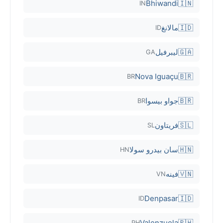
Bhiwandi
🇮🇳
IN
🇮🇩
مالانغ
ID
🇬🇦
ليبرفيل
GA
Nova Iguaçu
🇧🇷
BR
🇧🇷
جواو بيسوا
BR
🇸🇱
فريتاون
SL
🇭🇳
سان بيدرو سولا
HN
🇻🇳
فينه
VN
Denpasar
🇮🇩
ID
Valenzuela
🇵🇭
PH