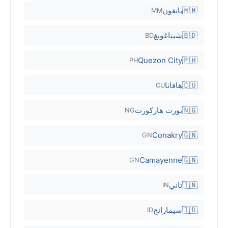
🇲🇲
يانغون
MM
🇧🇩
شيتاغونغ
BD
Quezon City
🇵🇭
PH
🇨🇺
هافانا
CU
🇳🇬
بورت هاركورت
NG
Conakry
🇬🇳
GN
Camayenne
🇬🇳
GN
🇮🇳
تاني
IN
🇮🇩
سيمارانج
ID