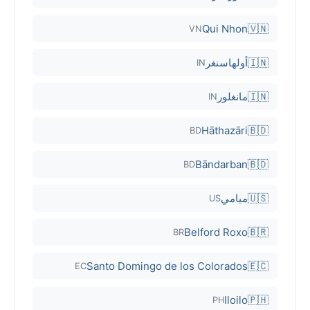
Qui Nhon
🇻🇳
VN
🇮🇳
أولهاسنغر
IN
🇮🇳
مانغلور
IN
Hāthazāri
🇧🇩
BD
Bāndarban
🇧🇩
BD
🇺🇸
ميامي
US
Belford Roxo
🇧🇷
BR
Santo Domingo de los Colorados
🇪🇨
EC
Iloilo
🇵🇭
PH