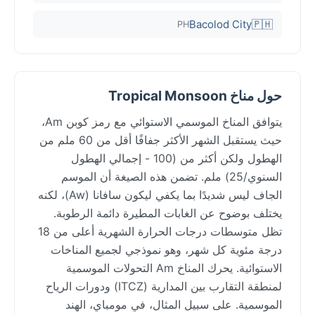
Bacolod City
🇵🇭
PH
حول مناخ Tropical Monsoon
يتوافق المناخ الموسمي الاستوائي مع رمز كوبن Am،
حيث يستقبل الشهر الأكثر جفافًا أقل من 60 ملم من
الهطول ولكن أكثر من (100 - إجمالي الهطول
السنوي/25) ملم. تضمن هذه الصيغة أن الموسم
الجاف ليس شديدًا بما يكفي ليكون سافانا (Aw)، لكنه
يختلف بوضوح عن الغابات المطيرة دائمة الرطوبة.
تظل متوسطات درجات الحرارة الشهرية أعلى من 18
درجة مئوية كل شهر، وهو نموذجي لجميع المناخات
الاستوائية. يحرك المناخ Am التحولات الموسمية
لمنطقة التقارب بين المدارية (ITCZ) ودورات الرياح
الموسمية. على سبيل المثال، في مومباي، الهند