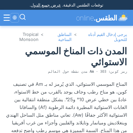
توقعات الطقس الدقيقة
.
عرض جميع الدول
.
☰
الطقس.
online
🌐
يرجى إدخال القيم أدناه
>
المناطق
>
Tropical
للتحويل
المناخية
Monsoon
المدن ذات المناخ الموسمي
الاستوائي
رمز كوبن:
· 303 مدن نشطة حول العالم
Am
المناخ الموسمي الاستوائي، الذي يُرمز له بـ Am في تصنيف
كوبن، هو مناخ رطب وجاف يوجد بالقرب من خط الاستواء،
عادةً بين خطي عرض 10° و25°. يشكل منطقة انتقالية بين
الغابات الاستوائية المطيرة دائمة الرطوبة (Af) والسافانا
الاستوائية الأكثر جفافًا (Aw). تعاني مناطق مثل الساحل الهندي
وبنغلاديش وميانمار وتايلاند والفلبين وأجزاء من غرب أفريقيا
من هذا المناخ. السمة المميزة هي موسم رطب واضح تدفعه