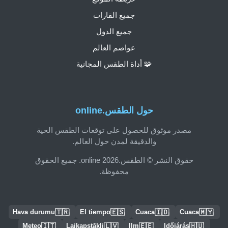
جميع القارات
جميع الدول
عواصم العالم
🧩 أداة الطقس المجانية
حول الطقس.online
مصدر موثوق للحصول على توقعات الطقس الحية
والدقيقة لمدن حول العالم.
حقوق النشر © الطقس.online 2026. جميع الحقوق
محفوظة.
🇹🇷
🇪🇸
🇮🇩
🇲🇾
Hava durumu
El tiempo
Cuaca
Cuaca
🇮🇹
🇱🇻
🇪🇪
🇭🇺
Meteo
Laikapstākļi
Ilm
Időjárás