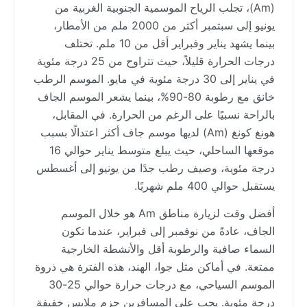
(Am)، تجلب الرياح الموسمية الجنوبية الغربية من
يونيو إلى سبتمبر أكثر من 2000 ملم من الأمطار،
بينما يشهد يناير وفبراير أقل من 10 ملم. تختلف
درجات الحرارة قليلاً، حيث تتراوح من 25 درجة مئوية
في يناير إلى 30 درجة مئوية في مايو. الموسم الرطب
خانق مع رطوبة 80-90%، بينما يشعر الموسم الجاف
بالراحة نسبيًا على الرغم من الحرارة. في المقابل،
هونغ كونغ (Am) لديها موسم جاف أكثر اعتدالًا بسبب
موقعها الساحلي، حيث يبلغ متوسط يناير حوالي 16
درجة مئوية، وصيف رطب جدًا من يونيو إلى أغسطس
يستقبل حوالي 400 ملم شهريًا.
أفضل وقت لزيارة مناطق Am هو خلال الموسم
الجاف، عادةً من نوفمبر إلى فبراير، عندما تكون
السماء صافية والرطوبة أقل والأنشطة الخارجية
ممتعة. في أماكن مثل جوا، الهند، هذه الفترة هي ذروة
الموسم السياحي، مع درجات حرارة حوالي 25-30
درجة مئوية. يجب على المسافرين حزم ملابس خفيفة