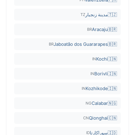
🇹🇿
مدينة زنجبار
TZ
Aracaju
🇧🇷
BR
Jaboatão dos Guararapes
🇧🇷
BR
Kochi
🇮🇳
IN
Borivli
🇮🇳
IN
Kozhikode
🇮🇳
IN
Calabar
🇳🇬
NG
Qionghai
🇨🇳
CN
🇮🇩
سوراكارتا
ID