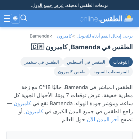
توقعات الطقس الدقيقة
.
عرض جميع الدول
.
☰
الطقس.
online
🌐
يرجى إدخال القيم أدناه للتحويل
>
كاميرون
>
Bamenda
الطقس في Bamenda, كاميرون 🇨🇲
التوقعات
الطقس في أغسطس
الطقس في سبتمبر
المتوسطات السنوية
طقس كاميرون
الطقس المباشر في Bamenda، حاليًا 18°C مع زخة
مطرية خفيفة. عرض توقعات 7 يومًا، الأحوال الجوية كل
ساعة، ومؤشر جودة الهواء. Bamenda تقع في
كاميرون
—
راجع الطقس في جميع المدن الكبرى في
كاميرون
, أو
تصفح
أحر المدن الآن
حول العالم.