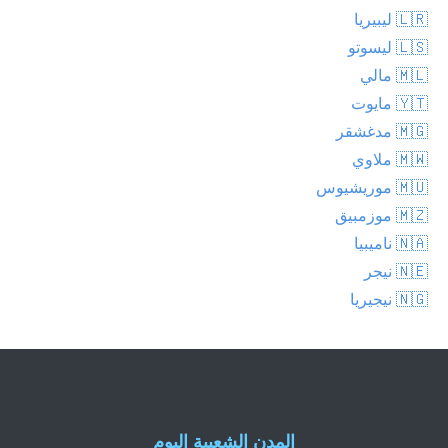
🇱🇷 ليبيريا
🇱🇸 ليسوتو
🇲🇱 مالي
🇾🇹 مايوت
🇲🇬 مدغشقر
🇲🇼 ملاوي
🇲🇺 موريشيوس
🇲🇿 موزمبيق
🇳🇦 ناميبيا
🇳🇪 نيجر
🇳🇬 نيجيريا
المدن الشعبية اليوم