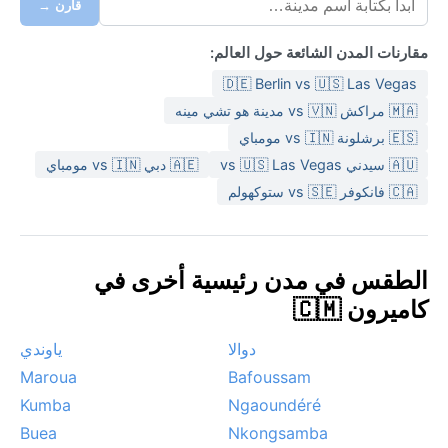
قارن →
مقارنات المدن الشائعة حول العالم:
🇩🇪 Berlin vs 🇺🇸 Las Vegas
🇲🇦 مراكش vs 🇻🇳 مدينة هو تشي مينه
🇪🇸 برشلونة vs 🇮🇳 مومباي
🇦🇺 سيدني vs 🇺🇸 Las Vegas
🇦🇪 دبي vs 🇮🇳 مومباي
🇨🇦 فانكوفر vs 🇸🇪 ستوكهولم
الطقس في مدن رئيسية أخرى في
كاميرون 🇨🇲
دوالا
ياوندي
Maroua
Bafoussam
Kumba
Ngaoundéré
Buea
Nkongsamba