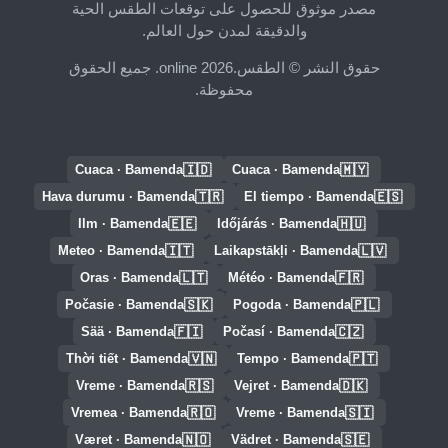
مصدر موثوق للحصول على توقعات الطقس الحية
والدقيقة لمدن حول العالم.
حقوق النشر © الطقس.online 2026. جميع الحقوق
محفوظة.
🇮🇩
🇲🇾
Cuaca · Bamenda
Cuaca · Bamenda
🇹🇷
🇪🇸
Hava durumu · Bamenda
El tiempo · Bamenda
🇪🇪
🇭🇺
Ilm · Bamenda
Időjárás · Bamenda
🇮🇹
🇱🇻
Meteo · Bamenda
Laikapstākļi · Bamenda
🇱🇹
🇫🇷
Oras · Bamenda
Météo · Bamenda
🇸🇰
🇵🇱
Počasie · Bamenda
Pogoda · Bamenda
🇫🇮
🇨🇿
Sää · Bamenda
Počasí · Bamenda
🇻🇳
🇵🇹
Thời tiết · Bamenda
Tempo · Bamenda
🇷🇸
🇩🇰
Vreme · Bamenda
Vejret · Bamenda
🇷🇴
🇸🇮
Vremea · Bamenda
Vreme · Bamenda
🇳🇴
🇸🇪
Været · Bamenda
Vädret · Bamenda