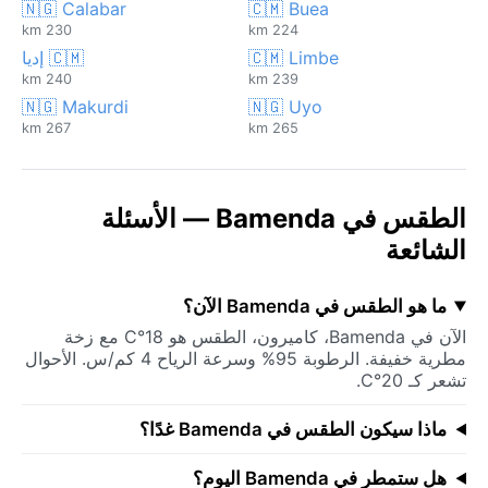
🇳🇬 Calabar
🇨🇲 Buea
230 km
224 km
🇨🇲 Limbe
🇨🇲 إديا
240 km
239 km
🇳🇬 Makurdi
🇳🇬 Uyo
267 km
265 km
الطقس في Bamenda — الأسئلة
الشائعة
ما هو الطقس في Bamenda الآن؟
الآن في Bamenda، كاميرون، الطقس هو 18°C مع زخة
مطرية خفيفة. الرطوبة 95% وسرعة الرياح 4 كم/س. الأحوال
تشعر كـ 20°C.
ماذا سيكون الطقس في Bamenda غدًا؟
هل ستمطر في Bamenda اليوم؟