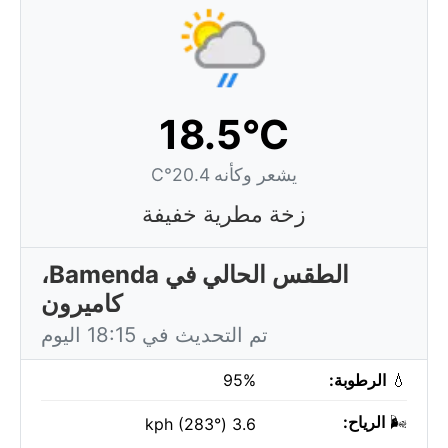
18.5°C
يشعر وكأنه 20.4°C
زخة مطرية خفيفة
الطقس الحالي في Bamenda،
كاميرون
تم التحديث في 18:15 اليوم
💧
الرطوبة:
95%
🌬️
الرياح:
3.6 kph (283°)