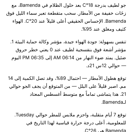
جو لطيف بدرجة 18°C بعد حلول الظلام في Bamenda، مع
زخَات خفيفة من الأمطار. سحب متقطعة تعبر سماء الليل فوق
Bamenda. الإحساس الحقيقي أعلى قليلاً عند 20°C. الهواء
كثيف ومغلق عند 95%.
تنفس بسهولة: جودة الهواء جيدة، مؤشر وكالة حماية البيئة 1.
مؤشر أشعة فوق بنفسجية لطيف عند 0 يعني خطر حروق
ضئيل. يمتد ضوء النهار من 06:14 AM إلى 06:35 PM اليوم
— حوالي 12س 21د.
توقع هطول الأمطار — احتمال 89%، وقد تصل الكمية إلى 14
مم. اصبر قليلاً على البلل — من المتوقع أن يجف الجو حوالي
21. هذا يتماشى تماماً مع متوسط أغسطس المعتاد
لـBamenda.
توقع 7 أيام متقلبة، واحزم ملابس للمطر حوالي Tuesday.
للمعلومية، أعلى درجة حرارة قياسية لهذا التاريخ في
Bamenda هي 26°C.