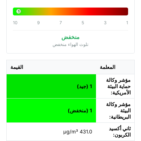
1
10
9
7
5
3
1
منخفض
تلوث الهواء منخفض
المعلمة
القيمة
مؤشر وكالة
حماية البيئة
1 (جيد)
الأمريكية:
مؤشر وكالة
البيئة
1 (منخفض)
البريطانية:
ثاني أكسيد
431.0 µg/m³
الكربون: