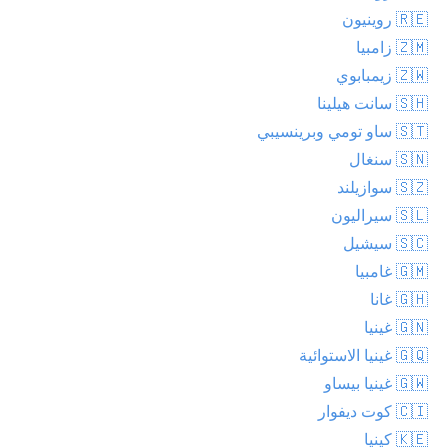
🇷🇪 روينيون
🇿🇲 زامبيا
🇿🇼 زيمبابوي
🇸🇭 سانت هيلينا
🇸🇹 ساو تومي وبرينسيبي
🇸🇳 سنغال
🇸🇿 سوازيلند
🇸🇱 سيراليون
🇸🇨 سيشيل
🇬🇲 غامبيا
🇬🇭 غانا
🇬🇳 غينيا
🇬🇶 غينيا الاستوائية
🇬🇼 غينيا بيساو
🇨🇮 كوت ديفوار
🇰🇪 كينيا