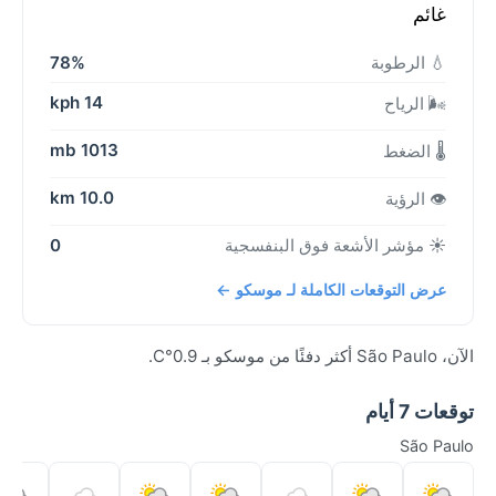
غائم
💧 الرطوبة
78%
14 kph
🌬️ الرياح
1013 mb
🌡️ الضغط
10.0 km
👁️ الرؤية
☀️ مؤشر الأشعة فوق البنفسجية
0
عرض التوقعات الكاملة لـ موسكو ←
الآن، São Paulo أكثر دفئًا من موسكو بـ 0.9°C.
توقعات 7 أيام
São Paulo