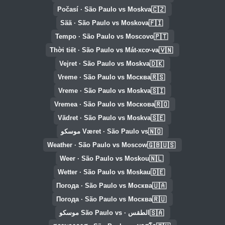
🇨🇿
Počasí · São Paulo vs Moskva
🇫🇮
Sää · São Paulo vs Moskova
🇵🇹
Tempo · São Paulo vs Moscovo
🇻🇳
Thời tiết · São Paulo vs Mát-xcơ-va
🇩🇰
Vejret · São Paulo vs Moskva
🇷🇸
Vreme · São Paulo vs Москва
🇸🇮
Vreme · São Paulo vs Moskva
🇷🇴
Vremea · São Paulo vs Москова
🇸🇪
Vädret · São Paulo vs Moskva
🇳🇴
Været · São Paulo vs موسكو
🇬🇧🇺🇸
Weather · São Paulo vs Moscow
🇳🇱
Weer · São Paulo vs Moskou
🇩🇪
Wetter · São Paulo vs Moskau
🇺🇦
Погода · São Paulo vs Москва
🇷🇺
Погода · São Paulo vs Москва
🇸🇦
الطقس · São Paulo vs موسكو