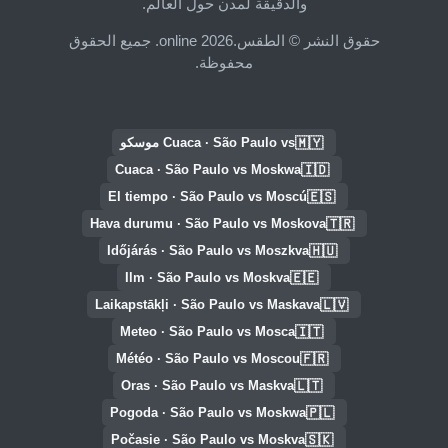
والدقيقة لمدن حول العالم.
حقوق النشر © الطقس.online 2026. جميع الحقوق
محفوظة.
🇲🇾
Cuaca · São Paulo vs موسكو
🇮🇩
Cuaca · São Paulo vs Moskwa
🇪🇸
El tiempo · São Paulo vs Moscú
🇹🇷
Hava durumu · São Paulo vs Moskova
🇭🇺
Időjárás · São Paulo vs Moszkva
🇪🇪
Ilm · São Paulo vs Moskva
🇱🇻
Laikapstākļi · São Paulo vs Maskava
🇮🇹
Meteo · São Paulo vs Mosca
🇫🇷
Météo · São Paulo vs Moscou
🇱🇹
Oras · São Paulo vs Maskva
🇵🇱
Pogoda · São Paulo vs Moskwa
🇸🇰
Počasie · São Paulo vs Moskva