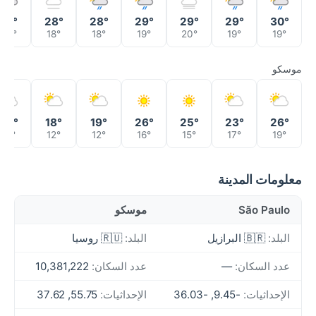
27°
28°
28°
29°
29°
29°
30°
20°
18°
18°
19°
20°
19°
19°
موسكو
22°
18°
19°
26°
25°
23°
26°
12°
12°
12°
16°
15°
17°
19°
معلومات المدينة
São Paulo
موسكو
البلد:
🇧🇷 البرازيل
البلد:
🇷🇺 روسيا
عدد السكان:
—
عدد السكان:
10,381,222
الإحداثيات:
-9.45, -36.03
الإحداثيات:
55.75, 37.62