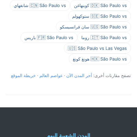
🇩🇰 São Paulo vs كوبنهاغن
🇨🇳 São Paulo vs شانغهاي
🇸🇪 São Paulo vs ستوكهولم
🇺🇸 São Paulo vs سان فرانسيسكو
🇮🇹 São Paulo vs روما
🇫🇷 São Paulo vs باريس
🇺🇸 São Paulo vs Las Vegas
🇭🇰 São Paulo vs هونغ كونغ
تصفح مقارنات أخرى:
أحر المدن الآن
·
عواصم العالم
·
خريطة الموقع
المدن الشعبية اليوم