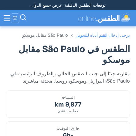
توقعات الطقس الدقيقة
.
عرض جميع الدول
.
☰
الطقس.
online
🌐
يرجى إدخال القيم أدناه للتحويل
>
São Paulo مقابل موسكو
الطقس في São Paulo مقابل
موسكو
مقارنة جنبًا إلى جنب للطقس الحالي والظروف الرئيسية في
São Paulo، البرازيل وموسكو، روسيا. محدثة مباشرة.
المسافة
9,877 km
خط مستقيم
فارق التوقيت
-6h