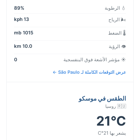
💧 الرطوبة
89%
13 kph
🌬️ الرياح
1015 mb
🌡️ الضغط
10.0 km
👁️ الرؤية
☀️ مؤشر الأشعة فوق البنفسجية
0
عرض التوقعات الكاملة لـ São Paulo ←
الطقس في موسكو
🇷🇺 روسيا
21°C
يشعر بها 21°C