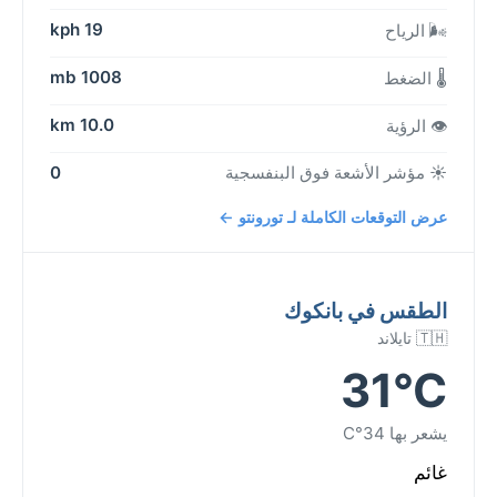
19 kph
🌬️ الرياح
1008 mb
🌡️ الضغط
10.0 km
👁️ الرؤية
☀️ مؤشر الأشعة فوق البنفسجية
0
عرض التوقعات الكاملة لـ تورونتو ←
الطقس في بانكوك
🇹🇭 تايلاند
31°C
يشعر بها 34°C
غائم