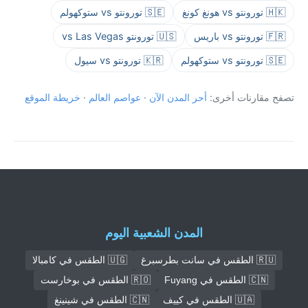
🇭🇰 تورونتو vs هونغ كونغ
🇸🇪 تورونتو vs ستوكهولم
🇫🇷 تورونتو vs باريس
🇺🇸 تورونتو vs Las Vegas
🇸🇪 تورونتو vs ستوكهولم
🇰🇷 تورونتو vs سيول
تصفح مقارنات أخرى:
أحر المدن الآن
·
عواصم العالم
·
خريطة الموقع
المدن الشعبية اليوم
🇷🇺 الطقس في سانت بطرسبرغ
🇺🇬 الطقس في كامبالا
🇨🇳 الطقس في Fuyang
🇷🇴 الطقس في بوخارست
🇺🇦 الطقس في كييف
🇨🇳 الطقس في شينينغ