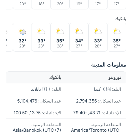
18°
20°
18°
20°
19°
17°
17°
بانكوك
31°
32°
33°
35°
34°
33°
35°
28°
28°
28°
28°
27°
28°
27°
معلومات المدينة
تورونتو
بانكوك
البلد:
🇨🇦 كندا
البلد:
🇹🇭 تايلاند
عدد السكان:
2,794,356
عدد السكان:
5,104,476
الإحداثيات:
43.71, -79.40
الإحداثيات:
13.75, 100.50
المنطقة الزمنية:
المنطقة الزمنية:
Asia/Bangkok (UTC+7)
America/Toronto (UTC-