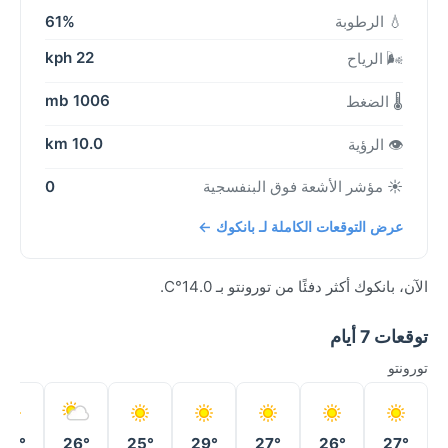
💧 الرطوبة
61%
22 kph
🌬️ الرياح
1006 mb
🌡️ الضغط
10.0 km
👁️ الرؤية
☀️ مؤشر الأشعة فوق البنفسجية
0
عرض التوقعات الكاملة لـ بانكوك ←
الآن، بانكوك أكثر دفئًا من تورونتو بـ 14.0°C.
توقعات 7 أيام
تورونتو
25°
26°
25°
29°
27°
26°
27°