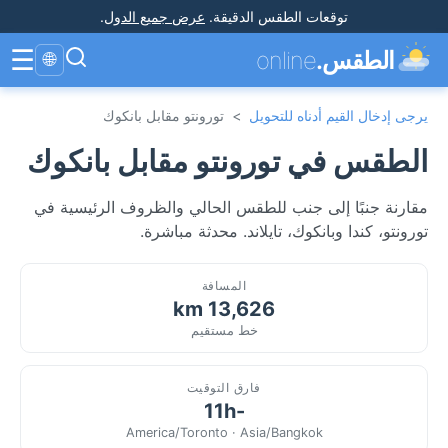
توقعات الطقس الدقيقة
.
عرض جميع الدول
.
☰
الطقس.
online
🌐
يرجى إدخال القيم أدناه للتحويل
>
تورونتو مقابل بانكوك
الطقس في تورونتو مقابل بانكوك
مقارنة جنبًا إلى جنب للطقس الحالي والظروف الرئيسية في
تورونتو، كندا وبانكوك، تايلاند. محدثة مباشرة.
المسافة
13,626 km
خط مستقيم
فارق التوقيت
-11h
America/Toronto · Asia/Bangkok