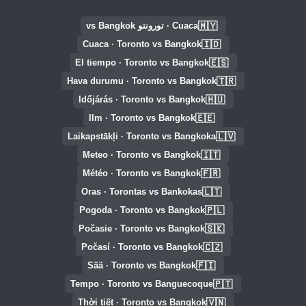
🇲🇾
Cuaca · تورونتو vs Bangkok
🇮🇩
Cuaca · Toronto vs Bangkok
🇪🇸
El tiempo · Toronto vs Bangkok
🇹🇷
Hava durumu · Toronto vs Bangkok
🇭🇺
Időjárás · Toronto vs Bangkok
🇪🇪
Ilm · Toronto vs Bangkok
🇱🇻
Laikapstākļi · Toronto vs Bangkoka
🇮🇹
Meteo · Toronto vs Bangkok
🇫🇷
Météo · Toronto vs Bangkok
🇱🇹
Oras · Torontas vs Bankokas
🇵🇱
Pogoda · Toronto vs Bangkok
🇸🇰
Počasie · Toronto vs Bangkok
🇨🇿
Počasí · Toronto vs Bangkok
🇫🇮
Sää · Toronto vs Bangkok
🇵🇹
Tempo · Toronto vs Banguecoque
🇻🇳
Thời tiết · Toronto vs Bangkok