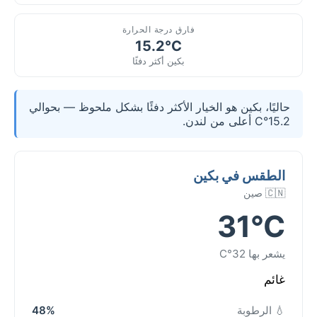
فارق درجة الحرارة
15.2°C
بكين أكثر دفئًا
حاليًا، بكين هو الخيار الأكثر دفئًا بشكل ملحوظ — بحوالي
15.2°C أعلى من لندن.
الطقس في بكين
🇨🇳 صين
31°C
يشعر بها 32°C
غائم
💧 الرطوبة
48%