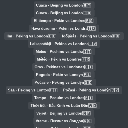
🇲🇾
Cuaca · Beijing vs London
🇮🇩
Cuaca · Beijing vs London
🇪🇸
El tiempo · Pekín vs Londres
🇹🇷
Hava durumu · Pekin vs Londra
🇪🇪
🇭🇺
Ilm · Peking vs London
Időjárás · Peking vs London
🇱🇻
Laikapstākļi · Pekina vs Londona
🇮🇹
Meteo · Pechino vs Londra
🇫🇷
Météo · Pékin vs Londres
🇱🇹
Oras · Pekinas vs Londonas
🇵🇱
Pogoda · Pekin vs Londyn
🇸🇰
Počasie · Peking vs Londýn
🇫🇮
🇨🇿
Sää · Peking vs Lontoo
Počasí · Peking vs Londýn
🇵🇹
Tempo · Pequim vs Londres
🇻🇳
Thời tiết · Bắc Kinh vs Luân Đôn
🇩🇰
Vejret · Beijing vs London
🇷🇸
Vreme · Пекинг vs Лондон