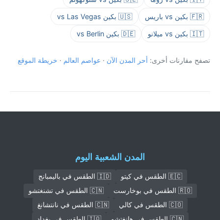
🇫🇷 بكين vs باريس
🇺🇸 بكين vs Las Vegas
🇮🇹 بكين vs ميلانو
🇩🇪 بكين vs Berlin
تصفح مقارنات أخرى:
أحر المدن الآن
·
عواصم العالم
·
خريطة الموقع
المدن الشعبية اليوم
🇪🇨 الطقس في كيتو
🇮🇩 الطقس في باليمبانج
🇷🇴 الطقس في بوخارست
🇨🇳 الطقس في تشنغتشو
🇨🇴 الطقس في كالي
🇨🇳 الطقس في نانتشانغ
🇨🇳 الطقس في هانغتشو
🇮🇶 الطقس في بغداد