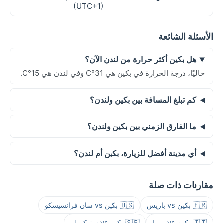
(UTC+1)
الأسئلة الشائعة
هل بكين أكثر حرارة من لندن الآن؟
حاليًا، درجة الحرارة في بكين هي 31°C وفي لندن هي 15°C.
كم تبلغ المسافة بين بكين ولندن؟
ما الفارق الزمني بين بكين ولندن؟
أي مدينة أفضل للزيارة، بكين أم لندن؟
مقارنات ذات صلة
🇫🇷 بكين vs باريس
🇺🇸 بكين vs سان فرانسيسكو
🇮🇹 بكين vs روما
🇸🇪 بكين vs ستوكهولم