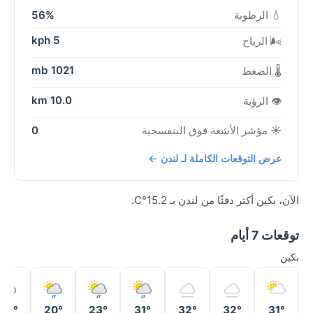
💧 الرطوبة
56%
5 kph
🌬️ الرياح
1021 mb
🌡️ الضغط
10.0 km
👁️ الرؤية
☀️ مؤشر الأشعة فوق البنفسجية
0
عرض التوقعات الكاملة لـ لندن ←
الآن، بكين أكثر دفئًا من لندن بـ 15.2°C.
توقعات 7 أيام
بكين
23°
20°
23°
31°
32°
32°
31°