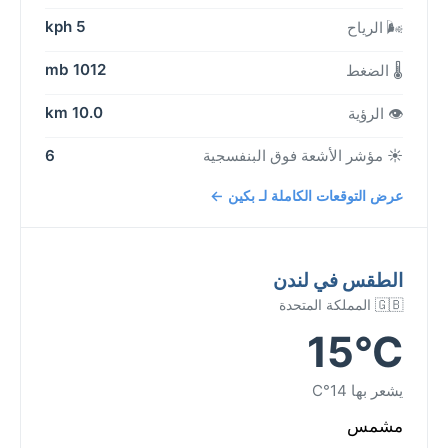
5 kph
🌬️ الرياح
1012 mb
🌡️ الضغط
10.0 km
👁️ الرؤية
☀️ مؤشر الأشعة فوق البنفسجية
6
عرض التوقعات الكاملة لـ بكين ←
الطقس في لندن
🇬🇧 المملكة المتحدة
15°C
يشعر بها 14°C
مشمس