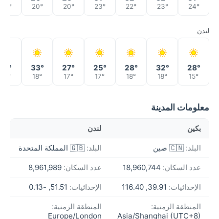
20°
20°
20°
23°
22°
23°
24°
لندن
31°
33°
27°
25°
28°
32°
28°
21°
18°
17°
17°
18°
18°
15°
معلومات المدينة
بكين
لندن
البلد:
🇨🇳 صين
البلد:
🇬🇧 المملكة المتحدة
عدد السكان:
18,960,744
عدد السكان:
8,961,989
الإحداثيات:
39.91, 116.40
الإحداثيات:
51.51, -0.13
المنطقة الزمنية:
المنطقة الزمنية:
Europe/London
Asia/Shanghai (UTC+8)