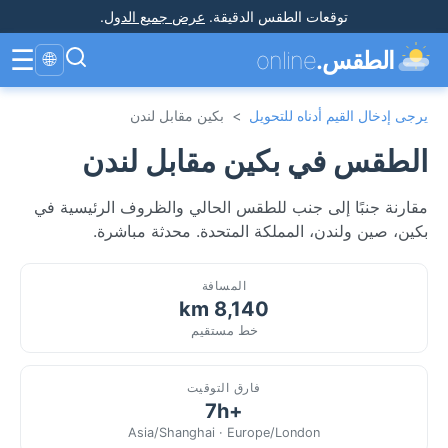
توقعات الطقس الدقيقة
.
عرض جميع الدول
.
☰
الطقس.
online
🌐
يرجى إدخال القيم أدناه للتحويل
>
بكين مقابل لندن
الطقس في بكين مقابل لندن
مقارنة جنبًا إلى جنب للطقس الحالي والظروف الرئيسية في
بكين، صين ولندن، المملكة المتحدة. محدثة مباشرة.
المسافة
8,140 km
خط مستقيم
فارق التوقيت
+7h
Asia/Shanghai · Europe/London