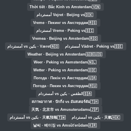
🇻🇳
Thời tiết · Bắc Kinh vs Amsterdam
🇩🇰
Vejret · Beijing vs أمستردام
🇷🇸
Vreme · Пекинг vs Амстердам
🇸🇮
Vreme · Peking vs أمستردام
🇷🇴
Vremea · Beijing vs Amsterdam
🇳🇴
🇸🇪
Vädret · Peking vs أمستردام
Været · بكين vs أمستردام
🇬🇧🇺🇸
Weather · Beijing vs Amsterdam
🇳🇱
Weer · Peking vs Aemsterdam
🇩🇪
Wetter · Peking vs Amsterdam
🇺🇦
Погода · Пекін vs Амстердам
🇷🇺
Погода · Пекин vs Амстердам
🇸🇦
الطقس · بكين vs أمستردام
🇹🇭
สภาพอากาศ · ปักกิ่ง vs อัมสเตอร์ดัม
🇯🇵
天気 · 北京市 vs Amusuterudamu
🇹🇼
🇭🇰
天氣 · بكين vs أمستردام
天氣預報 · بكين vs أمستردام
🇰🇷
날씨 · 베이징 vs Amsŭt'erŭdam