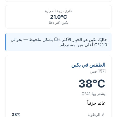
فارق درجة الحرارة
21.0°C
بكين أكثر دفئًا
حاليًا، بكين هو الخيار الأكثر دفئًا بشكل ملحوظ — بحوالي
21.0°C أعلى من أمستردام.
الطقس في بكين
🇨🇳 صين
38°C
يشعر بها 41°C
غائم جزئياً
💧 الرطوبة
38%