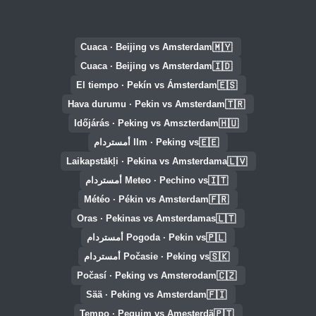
🇲🇾
Cuaca · Beijing vs Amsterdam
🇮🇩
Cuaca · Beijing vs Amsterdam
🇪🇸
El tiempo · Pekín vs Ámsterdam
🇹🇷
Hava durumu · Pekin vs Amsterdam
🇭🇺
Időjárás · Peking vs Amszterdam
🇪🇪
Ilm · Peking vs أمستردام
🇱🇻
Laikapstākļi · Pekina vs Amsterdama
🇮🇹
Meteo · Pechino vs أمستردام
🇫🇷
Météo · Pékin vs Amsterdam
🇱🇹
Oras · Pekinas vs Amsterdamas
🇵🇱
Pogoda · Pekin vs أمستردام
🇸🇰
Počasie · Peking vs أمستردام
🇨🇿
Počasí · Peking vs Amsterodam
🇫🇮
Sää · Peking vs Amsterdam
🇵🇹
Tempo · Pequim vs Amesterdã