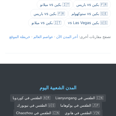
🇫🇷 بكين vs باريس
🇮🇹 بكين vs ميلانو
🇸🇪 بكين vs ستوكهولم
🇫🇷 بكين vs باريس
🇺🇸 بكين vs Las Vegas
🇮🇹 بكين vs ميلانو
تصفح مقارنات أخرى:
أحر المدن الآن
·
عواصم العالم
·
خريطة الموقع
المدن الشعبية اليوم
🇨🇳 الطقس في Lianyungang
🇦🇷 الطقس في كوردوبا
🇯🇵 الطقس في يوكوهاما
🇺🇸 الطقس في نيويورك
🇻🇳 الطقس في هانوي
🇨🇳 الطقس في Chaozhou