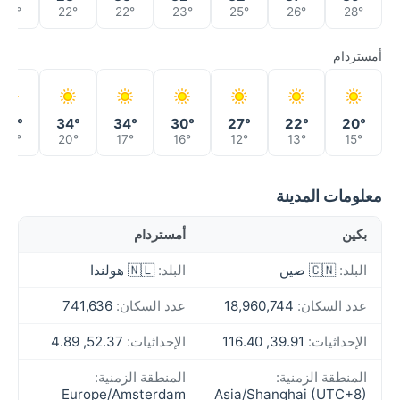
20°
22°
22°
23°
25°
26°
28°
أمستردام
32°
34°
34°
30°
27°
22°
20°
20°
20°
17°
16°
12°
13°
15°
معلومات المدينة
بكين
أمستردام
البلد:
🇨🇳 صين
البلد:
🇳🇱 هولندا
عدد السكان:
18,960,744
عدد السكان:
741,636
الإحداثيات:
39.91, 116.40
الإحداثيات:
52.37, 4.89
المنطقة الزمنية:
المنطقة الزمنية:
Europe/Amsterdam
Asia/Shanghai (UTC+8)