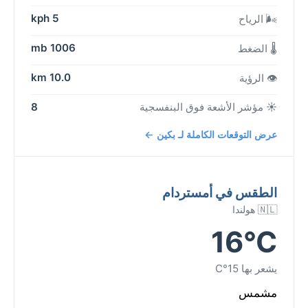
5 kph
🌬️ الرياح
1006 mb
🌡️ الضغط
10.0 km
👁️ الرؤية
☀️ مؤشر الأشعة فوق البنفسجية
8
عرض التوقعات الكاملة لـ بكين ←
الطقس في أمستردام
🇳🇱 هولندا
16°C
يشعر بها 15°C
مشمس