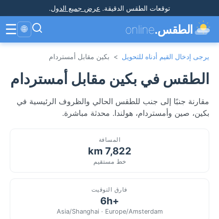
توقعات الطقس الدقيقة
.
عرض جميع الدول
.
☰
الطقس.
online
🌐
يرجى إدخال القيم أدناه للتحويل
>
بكين مقابل أمستردام
الطقس في بكين مقابل أمستردام
مقارنة جنبًا إلى جنب للطقس الحالي والظروف الرئيسية في
بكين، صين وأمستردام، هولندا. محدثة مباشرة.
المسافة
7,822 km
خط مستقيم
فارق التوقيت
+6h
Asia/Shanghai · Europe/Amsterdam