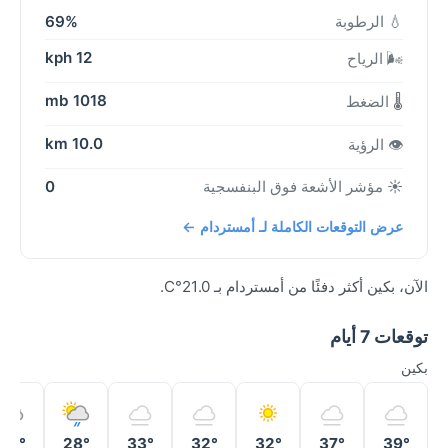
💧 الرطوبة
69%
12 kph
🌬️ الرياح
1018 mb
🌡️ الضغط
10.0 km
👁️ الرؤية
☀️ مؤشر الأشعة فوق البنفسجية
0
عرض التوقعات الكاملة لـ أمستردام ←
الآن، بكين أكثر دفئًا من أمستردام بـ 21.0°C.
توقعات 7 أيام
بكين
22°
28°
33°
32°
32°
37°
39°