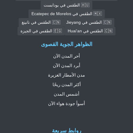
🇭🇺 الطقس في بودابست
🇲🇽 الطقس في Ecatepec de Morelos
🇨🇳 الطقس في Jieyang
🇨🇳 الطقس في نانينغ
🇨🇳 الطقس في Huai'an
🇪🇬 الطقس في الجيزة
الظواهر الجوية القصوى
أحر المدن الآن
أبرد المدن الآن
مدن الأمطار الغزيرة
أكثر المدن ريحًا
أشمس المدن
أسوأ جودة هواء الآن
روابط سريعة