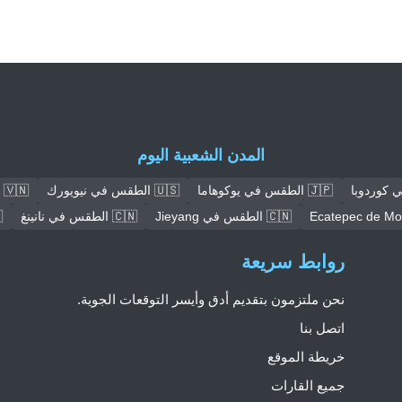
المدن الشعبية اليوم
🇯🇵 الطقس في يوكوهاما
🇺🇸 الطقس في نيويورك
🇻🇳 الطقس في هانوي
🇨🇳 الطقس في Jieyang
🇨🇳 الطقس في نانينغ
🇳
روابط سريعة
نحن ملتزمون بتقديم أدق وأيسر التوقعات الجوية.
اتصل بنا
خريطة الموقع
جميع القارات