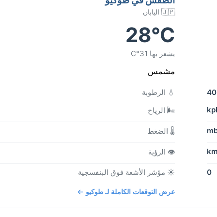
🇯🇵 اليابان
28°C
يشعر بها 31°C
مشمس
4
💧 الرطوبة
🌬️ الرياح
🌡️ الضغط
👁️ الرؤية
0
☀️ مؤشر الأشعة فوق البنفسجية
عرض التوقعات الكاملة لـ طوكيو ←