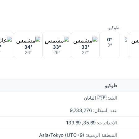
طوكيو
0°
0°
°
34°
33°
33°
40°
42°
°
26°
26°
27°
28°
28°
طوكيو
البلد:
🇯🇵 اليابان
عدد السكان:
9,733,276
الإحداثيات:
35.69, 139.69
المنطقة الزمنية:
Asia/Tokyo (UTC+9)