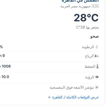
🇪🇬 جمهورية مصر العربية
28°C
يشعر بها 28°C
صحو
💧 الرطوبة
0%
9 kph
🌬️ الرياح
1008 mb
🌡️ الضغط
10.0 km
👁️ الرؤية
☀️ مؤشر الأشعة فوق البنفسجية
عرض التوقعات الكاملة لـ القاهرة ←