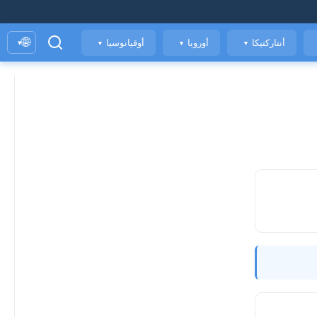
🌐
أنتاركتيكا
أوروبا
أوقيانوسيا
▾
▼
▼
▼