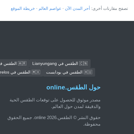
تصفح مقارنات أخرى:
أحر المدن الآن
·
عواصم العالم
·
خريطة الموقع
🇨🇳 الطقس في Lianyungang
🇦🇷 الطقس في كوردوبا
🇭🇺 الطقس في بودابست
🇲🇽 الطقس في Ecatepec de Morelos
حول الطقس.online
مصدر موثوق للحصول على توقعات الطقس الحية
والدقيقة لمدن حول العالم.
حقوق النشر © الطقس.online 2026. جميع الحقوق
محفوظة.