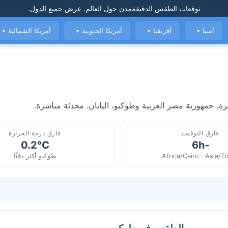
توقعات الطقس الدقيقة
مدن حول العالم
.
عرض جميع الدول
.
آسيا
أفريقيا
أمريكا الجنوبية
أمريكا الشمالية
▼
▼
▼
▼
ة، جمهورية مصر العربية وطوكيو، اليابان. محدثة مباشرة.
فارق التوقيت
فارق درجة الحرارة
0.2°C
-6h
Africa/Cairo · Asia/T
طوكيو أكثر دفئًا
الطقس في طوكيو