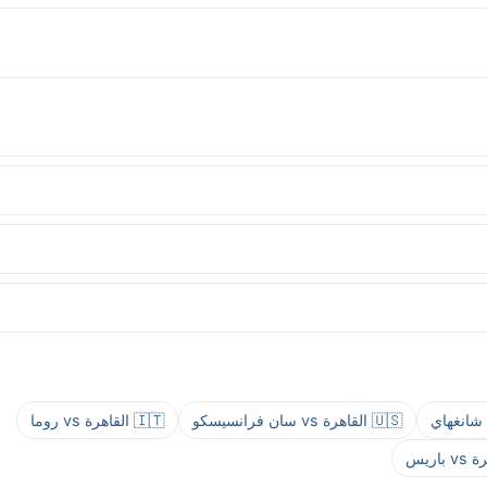
🇺🇸 القاهرة vs سان فرانسيسكو
🇮🇹 القاهرة vs روما