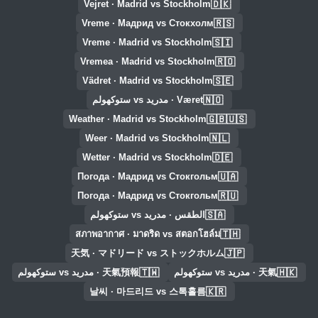
🇩🇰
Vejret · Madrid vs Stockholm
🇷🇸
Vreme · Мадрид vs Стокхолм
🇸🇮
Vreme · Madrid vs Stockholm
🇷🇴
Vremea · Madrid vs Stockholm
🇸🇪
Vädret · Madrid vs Stockholm
🇳🇴
Været · مدريد vs ستوكهولم
🇬🇧🇺🇸
Weather · Madrid vs Stockholm
🇳🇱
Weer · Madrid vs Stockholm
🇩🇪
Wetter · Madrid vs Stockholm
🇺🇦
Погода · Мадрид vs Стокгольм
🇷🇺
Погода · Мадрид vs Стокгольм
🇸🇦
الطقس · مدريد vs ستوكهولم
🇹🇭
สภาพอากาศ · มาดริด vs สตอกโฮล์ม
🇯🇵
天気 · マドリード vs ストックホルム
🇹🇼
🇭🇰
天氣 · مدريد vs ستوكهولم
天氣預報 · مدريد vs ستوكهولم
🇰🇷
날씨 · 마드리드 vs 스톡홀름