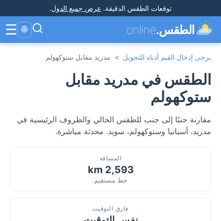
توقعات الطقس الدقيقة
.
عرض جميع الدول
.
☰
الطقس.
online
🌐
يرجى إدخال القيم أدناه للتحويل
>
مدريد مقابل ستوكهولم
الطقس في مدريد مقابل
ستوكهولم
مقارنة جنبًا إلى جنب للطقس الحالي والظروف الرئيسية في
مدريد، أسبانيا وستوكهولم، سويد. محدثة مباشرة.
المسافة
2,593 km
خط مستقيم
فارق التوقيت
نفس التوقيت