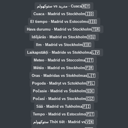
🇲🇾
Cuaca · مدريد vs ستوكهولم
🇮🇩
Cuaca · Madrid vs Stockholm
🇪🇸
El tiempo · Madrid vs Estocolmo
🇹🇷
Hava durumu · Madrid vs Stockholm
🇭🇺
Időjárás · Madrid vs Stockholm
🇪🇪
Ilm · Madrid vs Stockholm
🇱🇻
Laikapstākļi · Madride vs Stokholma
🇮🇹
Meteo · Madrid vs Stoccolma
🇫🇷
Météo · Madrid vs Stockholm
🇱🇹
Oras · Madridas vs Stokholmas
🇵🇱
Pogoda · Madryt vs Sztokholm
🇸🇰
Počasie · Madrid vs Štokholm
🇨🇿
Počasí · Madrid vs Stockholm
🇫🇮
Sää · Madrid vs Tukholma
🇵🇹
Tempo · Madrid vs Estocolmo
🇻🇳
Thời tiết · Madrid vs ستوكهولم