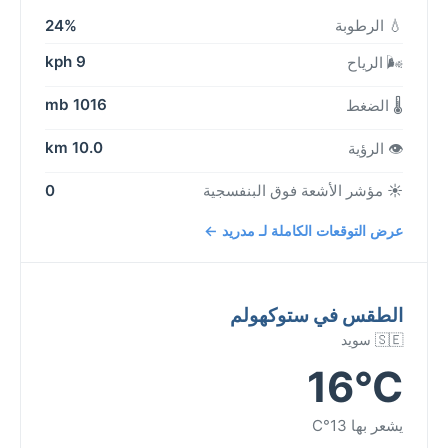
💧 الرطوبة
24%
9 kph
🌬️ الرياح
1016 mb
🌡️ الضغط
10.0 km
👁️ الرؤية
☀️ مؤشر الأشعة فوق البنفسجية
0
عرض التوقعات الكاملة لـ مدريد ←
الطقس في ستوكهولم
🇸🇪 سويد
16°C
يشعر بها 13°C