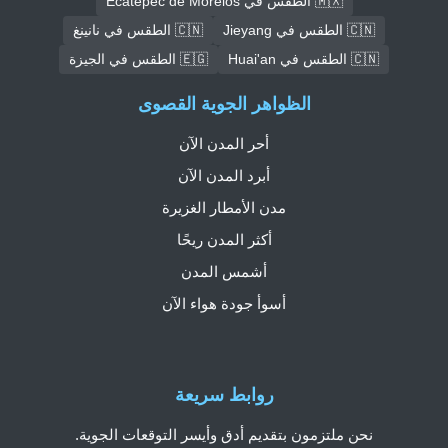
🇲🇽 الطقس في Ecatepec de Morelos
🇨🇳 الطقس في Jieyang
🇨🇳 الطقس في نانينغ
🇨🇳 الطقس في Huai'an
🇪🇬 الطقس في الجيزة
الظواهر الجوية القصوى
أحر المدن الآن
أبرد المدن الآن
مدن الأمطار الغزيرة
أكثر المدن ريحًا
أشمس المدن
أسوأ جودة هواء الآن
روابط سريعة
نحن ملتزمون بتقديم أدق وأيسر التوقعات الجوية.