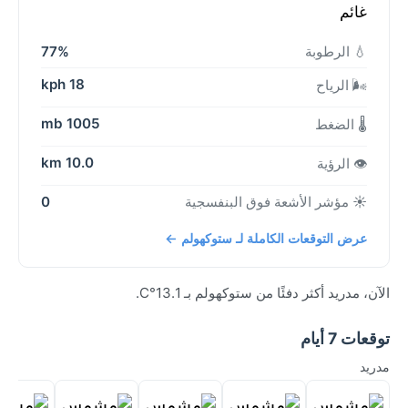
غائم
💧 الرطوبة
77%
18 kph
🌬️ الرياح
1005 mb
🌡️ الضغط
10.0 km
👁️ الرؤية
☀️ مؤشر الأشعة فوق البنفسجية
0
عرض التوقعات الكاملة لـ ستوكهولم ←
الآن، مدريد أكثر دفئًا من ستوكهولم بـ 13.1°C.
توقعات 7 أيام
مدريد