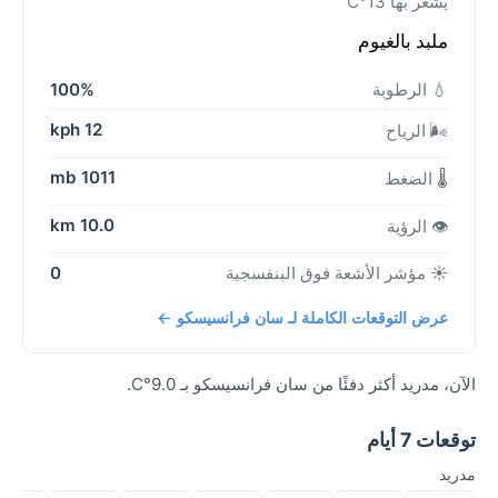
يشعر بها 13°C
ملبد بالغيوم
💧 الرطوبة
100%
12 kph
🌬️ الرياح
1011 mb
🌡️ الضغط
10.0 km
👁️ الرؤية
☀️ مؤشر الأشعة فوق البنفسجية
0
عرض التوقعات الكاملة لـ سان فرانسيسكو ←
الآن، مدريد أكثر دفئًا من سان فرانسيسكو بـ 9.0°C.
توقعات 7 أيام
مدريد