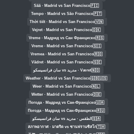
🇫🇮
Sää · Madrid vs San Francisco
🇵🇹
Tempo · Madrid vs São Francisco
🇻🇳
Thời tiết · Madrid vs San Francisco
🇩🇰
Vejret · Madrid vs San Francisco
🇷🇸
Vreme · Мадрид vs Сан Франциско
🇸🇮
Vreme · Madrid vs San Francisco
🇷🇴
Vremea · Madrid vs San Francisco
🇸🇪
Vädret · Madrid vs San Francisco
🇳🇴
Været · مدريد vs سان فرانسيسكو
🇬🇧🇺🇸
Weather · Madrid vs San Francisco
🇳🇱
Weer · Madrid vs San Francisco
🇩🇪
Wetter · Madrid vs San Francisco
🇺🇦
Погода · Мадрид vs Сан-Франціско
🇷🇺
Погода · Мадрид vs Сан-Франциско
🇸🇦
الطقس · مدريد vs سان فرانسيسكو
🇹🇭
สภาพอากาศ · มาดริด vs ซานฟรานซิสโก