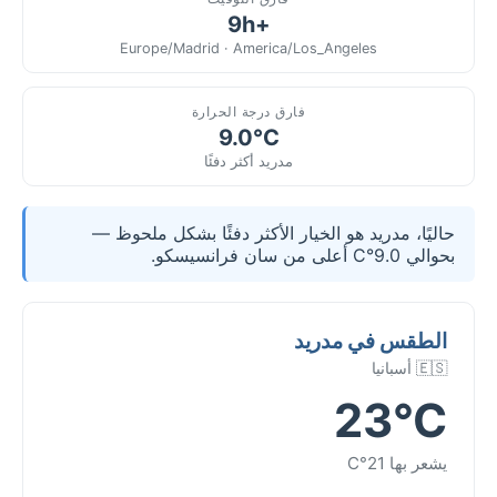
+9h
Europe/Madrid · America/Los_Angeles
فارق درجة الحرارة
9.0°C
مدريد أكثر دفئًا
حاليًا، مدريد هو الخيار الأكثر دفئًا بشكل ملحوظ —
بحوالي 9.0°C أعلى من سان فرانسيسكو.
الطقس في مدريد
🇪🇸 أسبانيا
23°C
يشعر بها 21°C