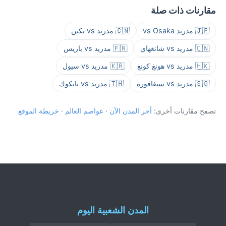
مقارنات ذات صلة
🇯🇵 مدريد vs Osaka
🇨🇳 مدريد vs بكين
🇨🇳 مدريد vs شانغهاي
🇫🇷 مدريد vs باريس
🇭🇰 مدريد vs هونغ كونغ
🇰🇷 مدريد vs سيول
🇸🇬 مدريد vs سنغافورة
🇹🇭 مدريد vs بانكوك
تصفح مقارنات أخرى:
أحر المدن الآن
·
عواصم العالم
·
خريطة الموقع
المدن الشعبية اليوم