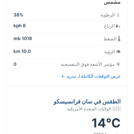
مشمس
💧 الرطوبة
38%
8 kph
🌬️ الرياح
1018 mb
🌡️ الضغط
10.0 km
👁️ الرؤية
☀️ مؤشر الأشعة فوق البنفسجية
0
عرض التوقعات الكاملة لـ مدريد ←
الطقس في سان فرانسيسكو
🇺🇸 الولايات المتحدة الأمريكية
14°C