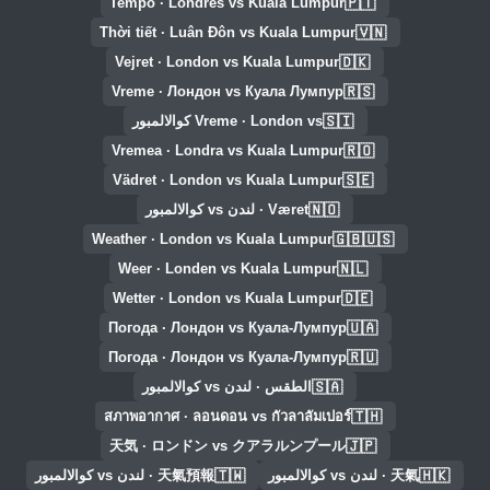
🇵🇹
Tempo · Londres vs Kuala Lumpur
🇻🇳
Thời tiết · Luân Đôn vs Kuala Lumpur
🇩🇰
Vejret · London vs Kuala Lumpur
🇷🇸
Vreme · Лондон vs Куала Лумпур
🇸🇮
Vreme · London vs كوالالمبور
🇷🇴
Vremea · Londra vs Kuala Lumpur
🇸🇪
Vädret · London vs Kuala Lumpur
🇳🇴
Været · لندن vs كوالالمبور
🇬🇧🇺🇸
Weather · London vs Kuala Lumpur
🇳🇱
Weer · Londen vs Kuala Lumpur
🇩🇪
Wetter · London vs Kuala Lumpur
🇺🇦
Погода · Лондон vs Куала-Лумпур
🇷🇺
Погода · Лондон vs Куала-Лумпур
🇸🇦
الطقس · لندن vs كوالالمبور
🇹🇭
สภาพอากาศ · ลอนดอน vs กัวลาลัมเปอร์
🇯🇵
天気 · ロンドン vs クアラルンプール
🇹🇼
🇭🇰
天氣 · لندن vs كوالالمبور
天氣預報 · لندن vs كوالالمبور