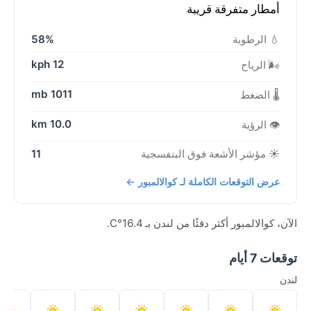
أمطار متفرقة قريبة
💧 الرطوبة
58%
12 kph
🌬️ الرياح
1011 mb
🌡️ الضغط
10.0 km
👁️ الرؤية
☀️ مؤشر الأشعة فوق البنفسجية
11
عرض التوقعات الكاملة لـ كوالالمبور ←
الآن، كوالالمبور أكثر دفئًا من لندن بـ 16.4°C.
توقعات 7 أيام
لندن