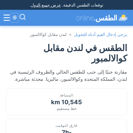
توقعات الطقس الدقيقة
.
عرض جميع الدول
.
☰
الطقس.
online
🌐
يرجى إدخال القيم أدناه للتحويل
>
لندن مقابل كوالالمبور
الطقس في لندن مقابل
كوالالمبور
مقارنة جنبًا إلى جنب للطقس الحالي والظروف الرئيسية في
لندن، المملكة المتحدة وكوالالمبور، ماليزيا. محدثة مباشرة.
المسافة
10,545 km
خط مستقيم
فارق التوقيت
-7h