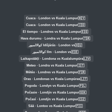
🇲🇾
Cuaca · London vs Kuala Lumpur
🇮🇩
Cuaca · London vs Kuala Lumpur
🇪🇸
El tiempo · Londres vs Kuala Lumpur
🇹🇷
Hava durumu · Londra vs Kuala Lumpur
🇭🇺
Időjárás · London vs كوالالمبور
🇪🇪
Ilm · London vs كوالالمبور
🇱🇻
Laikapstākļi · Londona vs Kualalumpūra
🇮🇹
Meteo · Londra vs Kuala Lumpur
🇫🇷
Météo · Londres vs Kuala Lumpur
🇱🇹
Oras · Londonas vs Kvala Lumpūras
🇵🇱
Pogoda · Londyn vs Kuala Lumpur
🇸🇰
Počasie · Londýn vs Kuala Lumpur
🇨🇿
Počasí · Londýn vs Kuala Lumpur
🇫🇮
Sää · Lontoo vs Kuala Lumpur