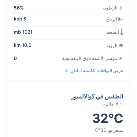
💧 الرطوبة
56%
5 kph
🌬️ الرياح
1021 mb
🌡️ الضغط
10.0 km
👁️ الرؤية
☀️ مؤشر الأشعة فوق البنفسجية
0
عرض التوقعات الكاملة لـ لندن ←
الطقس في كوالالمبور
🇲🇾 ماليزيا
32°C
يشعر بها 36°C