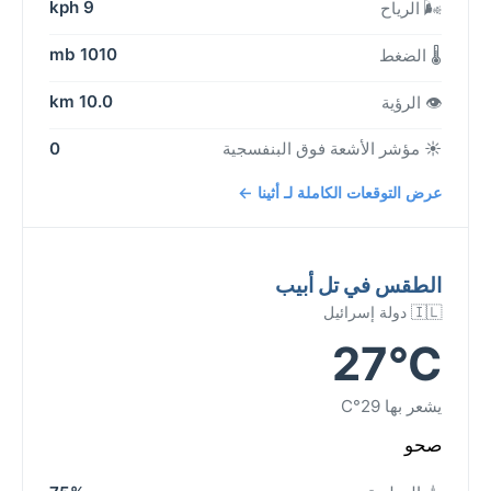
9 kph
🌬️ الرياح
1010 mb
🌡️ الضغط
10.0 km
👁️ الرؤية
☀️ مؤشر الأشعة فوق البنفسجية
0
عرض التوقعات الكاملة لـ أثينا ←
الطقس في تل أبيب
🇮🇱 دولة إسرائيل
27°C
يشعر بها 29°C
صحو