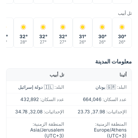
تل أبيب
30°
32°
32°
32°
31°
30°
30°
27°
28°
27°
27°
26°
26°
26°
معلومات المدينة
أثينا
تل أبيب
البلد:
🇬🇷 يونان
البلد:
🇮🇱 دولة إسرائيل
عدد السكان:
664,046
عدد السكان:
432,892
الإحداثيات:
37.98, 23.73
الإحداثيات:
32.08, 34.78
المنطقة الزمنية:
المنطقة الزمنية:
Asia/Jerusalem
Europe/Athens
(UTC+3)
(UTC+3)