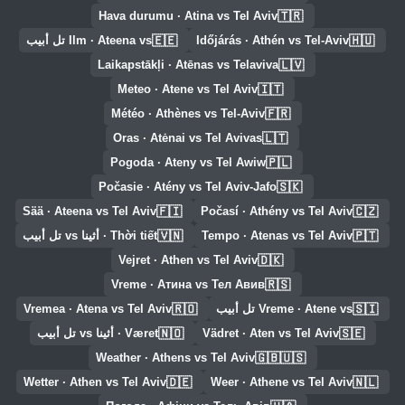
🇹🇷
Hava durumu · Atina vs Tel Aviv
🇪🇪
🇭🇺
Időjárás · Athén vs Tel-Aviv
Ilm · Ateena vs تل أبيب
🇱🇻
Laikapstākļi · Atēnas vs Telaviva
🇮🇹
Meteo · Atene vs Tel Aviv
🇫🇷
Météo · Athènes vs Tel-Aviv
🇱🇹
Oras · Atėnai vs Tel Avivas
🇵🇱
Pogoda · Ateny vs Tel Awiw
🇸🇰
Počasie · Atény vs Tel Aviv-Jafo
🇫🇮
🇨🇿
Sää · Ateena vs Tel Aviv
Počasí · Athény vs Tel Aviv
🇻🇳
🇵🇹
Tempo · Atenas vs Tel Aviv
Thời tiết · أثينا vs تل أبيب
🇩🇰
Vejret · Athen vs Tel Aviv
🇷🇸
Vreme · Атина vs Тел Авив
🇷🇴
🇸🇮
Vreme · Atene vs تل أبيب
Vremea · Atena vs Tel Aviv
🇳🇴
🇸🇪
Vädret · Aten vs Tel Aviv
Været · أثينا vs تل أبيب
🇬🇧🇺🇸
Weather · Athens vs Tel Aviv
🇩🇪
🇳🇱
Wetter · Athen vs Tel Aviv
Weer · Athene vs Tel Aviv