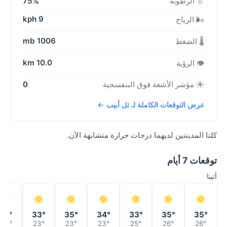
💧 الرطوبة
75%
9 kph
🌬️ الرياح
1006 mb
🌡️ الضغط
10.0 km
👁️ الرؤية
☀️ مؤشر الأشعة فوق البنفسجية
0
عرض التوقعات الكاملة لـ تل أبيب ←
كلتا المدينتين لديهما درجات حرارة متشابهة الآن.
توقعات 7 أيام
أثينا
31°
33°
35°
34°
33°
35°
35°
23°
23°
23°
23°
25°
26°
26°