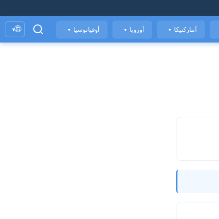
🌐
أنتاركتيكا
أوروبا
أوقيانوسيا
▾
▼
▼
▼