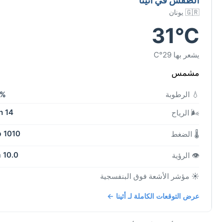
🇬🇷 يونان
31°C
يشعر بها 29°C
مشمس
💧 الرطوبة
5%
14 kph
🌬️ الرياح
1010 mb
🌡️ الضغط
10.0 km
👁️ الرؤية
☀️ مؤشر الأشعة فوق البنفسجية
عرض التوقعات الكاملة لـ أثينا ←