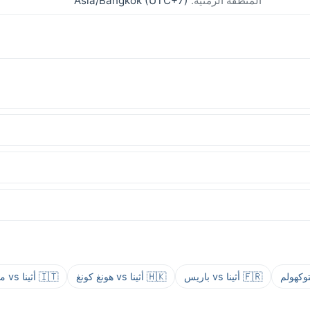
المنطقة الزمنية:
Asia/Bangkok (UTC+7)
🇫🇷 أثينا vs باريس
🇭🇰 أثينا vs هونغ كونغ
🇮🇹 أثينا vs ميلانو