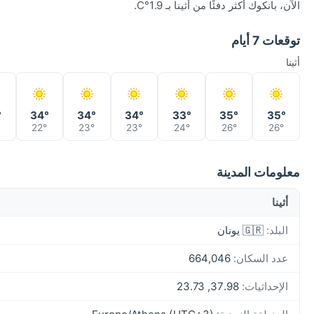
الآن، بانكوك أكثر دفئًا من أثينا بـ 1.9°C.
توقعات 7 أيام
أثينا
°
34°
34°
34°
33°
35°
35°
22°
23°
23°
24°
26°
26°
معلومات المدينة
أثينا
البلد:
🇬🇷 يونان
عدد السكان:
664,046
الإحداثيات:
37.98, 23.73