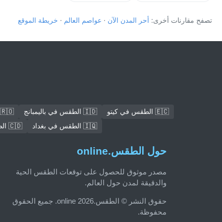
تصفح مقارنات أخرى:
أحر المدن الآن
·
عواصم العالم
·
خريطة الموقع
🇪🇨 الطقس في كيتو
🇮🇩 الطقس في باليمبانج
🇷🇴 الطقس في بوخارست
🇮🇶 الطقس في بغداد
🇨🇩 الطقس في Mbuji-Mayi
حول الطقس.online
مصدر موثوق للحصول على توقعات الطقس الحية
والدقيقة لمدن حول العالم.
حقوق النشر © الطقس.online 2026. جميع الحقوق
محفوظة.