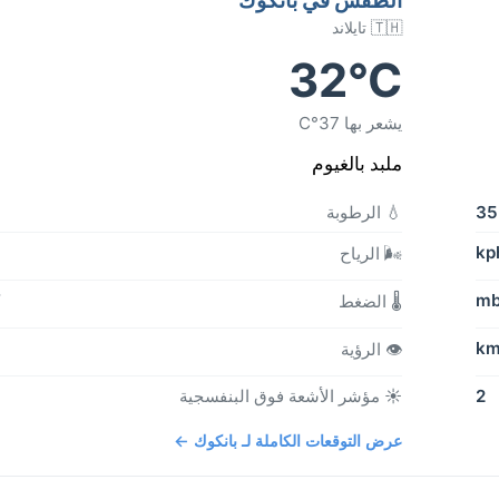
🇹🇭 تايلاند
32°C
يشعر بها 37°C
ملبد بالغيوم
3
💧 الرطوبة
🌬️ الرياح
b
🌡️ الضغط
👁️ الرؤية
2
☀️ مؤشر الأشعة فوق البنفسجية
عرض التوقعات الكاملة لـ بانكوك ←