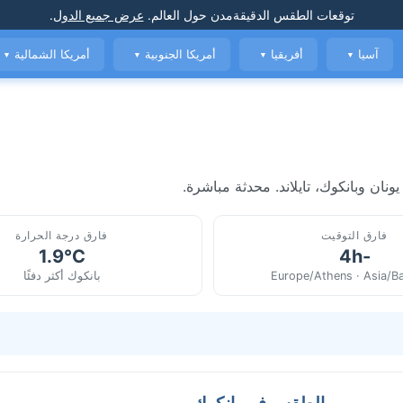
توقعات الطقس الدقيقة
مدن حول العالم
.
عرض جميع الدول
.
آسيا
أفريقيا
أمريكا الجنوبية
أمريكا الشمالية
▼
▼
▼
▼
نان وبانكوك، تايلاند. محدثة مباشرة.
فارق التوقيت
فارق درجة الحرارة
1.9°C
-4h
Europe/Athens · Asia/B
بانكوك أكثر دفئًا
الطقس في بانكوك