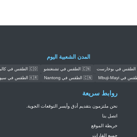
المدن الشعبية اليوم
🇨🇳 الطقس في تشنغتشو
🇨🇴 الطقس في كالي
🇨🇳 الطقس في Nantong
🇰🇷 الطقس في سيول
روابط سريعة
نحن ملتزمون بتقديم أدق وأيسر التوقعات الجوية.
اتصل بنا
خريطة الموقع
جميع القارات