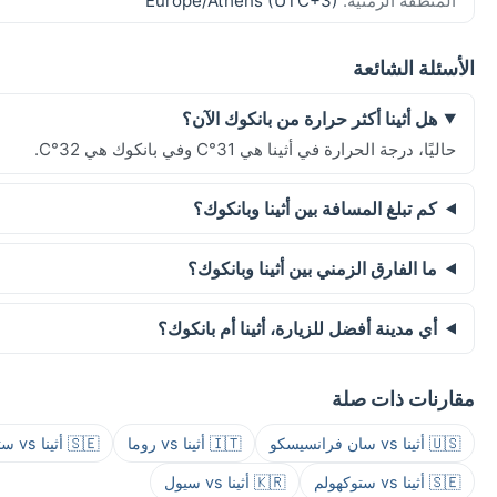
المنطقة الزمنية:
Europe/Athens (UTC+3)
الأسئلة الشائعة
هل أثينا أكثر حرارة من بانكوك الآن؟
حاليًا، درجة الحرارة في أثينا هي 31°C وفي بانكوك هي 32°C.
كم تبلغ المسافة بين أثينا وبانكوك؟
ما الفارق الزمني بين أثينا وبانكوك؟
أي مدينة أفضل للزيارة، أثينا أم بانكوك؟
مقارنات ذات صلة
🇺🇸 أثينا vs سان فرانسيسكو
🇮🇹 أثينا vs روما
🇸🇪 أثينا vs ستوكهولم
🇸🇪 أثينا vs ستوكهولم
🇰🇷 أثينا vs سيول