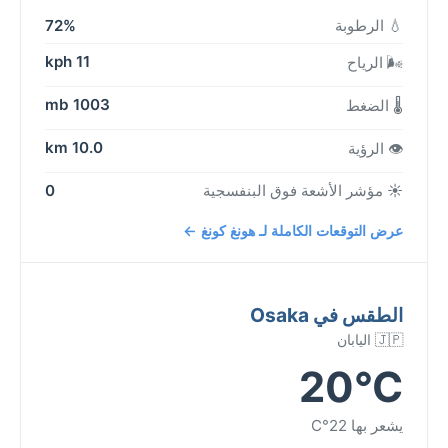
💧 الرطوبة
72%
11 kph
🌬️ الرياح
1003 mb
🌡️ الضغط
10.0 km
👁️ الرؤية
☀️ مؤشر الأشعة فوق البنفسجية
0
عرض التوقعات الكاملة لـ هونغ كونغ ←
الطقس في Osaka
🇯🇵 اليابان
20°C
يشعر بها 22°C