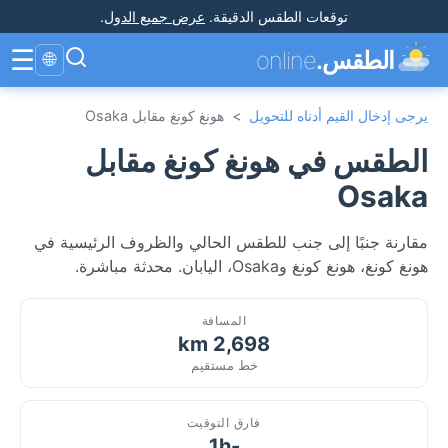
توقعات الطقس الدقيقة
.
عرض جميع الدول
.
☰
الطقس.
online
🌐
يرجى إدخال القيم أدناه للتحويل
>
هونغ كونغ مقابل Osaka
الطقس في هونغ كونغ مقابل
Osaka
مقارنة جنبًا إلى جنب للطقس الحالي والظروف الرئيسية في
هونغ كونغ، هونغ كونغ وOsaka، اليابان. محدثة مباشرة.
المسافة
2,698 km
خط مستقيم
فارق التوقيت
-1h