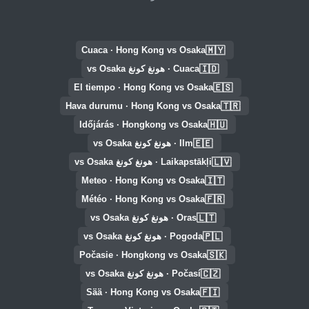
🇲🇾
Cuaca · Hong Kong vs Osaka
🇮🇩
Cuaca · هونغ كونغ vs Osaka
🇪🇸
El tiempo · Hong Kong vs Osaka
🇹🇷
Hava durumu · Hong Kong vs Osaka
🇭🇺
Időjárás · Hongkong vs Osaka
🇪🇪
Ilm · هونغ كونغ vs Osaka
🇱🇻
Laikapstākļi · هونغ كونغ vs Osaka
🇮🇹
Meteo · Hong Kong vs Osaka
🇫🇷
Météo · Hong Kong vs Osaka
🇱🇹
Oras · هونغ كونغ vs Osaka
🇵🇱
Pogoda · هونغ كونغ vs Osaka
🇸🇰
Počasie · Hongkong vs Osaka
🇨🇿
Počasí · هونغ كونغ vs Osaka
🇫🇮
Sää · Hong Kong vs Osaka