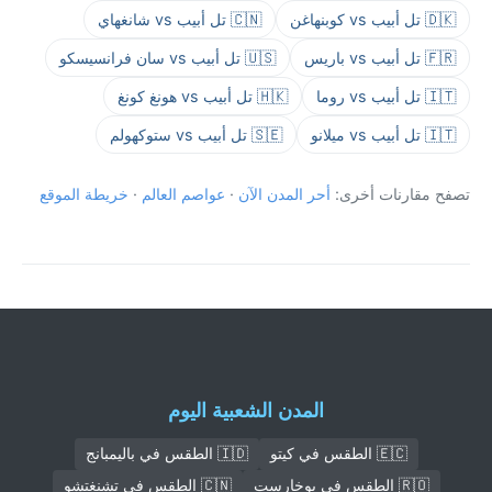
🇩🇰 تل أبيب vs كوبنهاغن
🇨🇳 تل أبيب vs شانغهاي
🇫🇷 تل أبيب vs باريس
🇺🇸 تل أبيب vs سان فرانسيسكو
🇮🇹 تل أبيب vs روما
🇭🇰 تل أبيب vs هونغ كونغ
🇮🇹 تل أبيب vs ميلانو
🇸🇪 تل أبيب vs ستوكهولم
تصفح مقارنات أخرى:
أحر المدن الآن
·
عواصم العالم
·
خريطة الموقع
المدن الشعبية اليوم
🇪🇨 الطقس في كيتو
🇮🇩 الطقس في باليمبانج
🇷🇴 الطقس في بوخارست
🇨🇳 الطقس في تشنغتشو