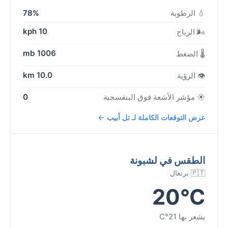
💧 الرطوبة
78%
10 kph
🌬️ الرياح
1006 mb
🌡️ الضغط
10.0 km
👁️ الرؤية
☀️ مؤشر الأشعة فوق البنفسجية
0
عرض التوقعات الكاملة لـ تل أبيب ←
الطقس في لشبونة
🇵🇹 برتغال
20°C
يشعر بها 21°C