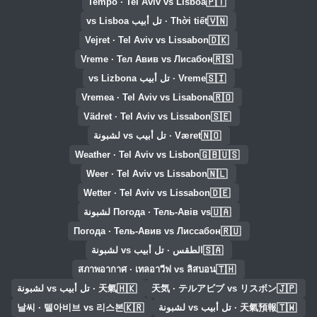
🇵🇹
Tempo · Tel Aviv vs Lisboa
🇻🇳
Thời tiết · تل أبيب vs Lisboa
🇩🇰
Vejret · Tel Aviv vs Lissabon
🇷🇸
Vreme · Тел Авив vs Лисабон
🇸🇮
Vreme · تل أبيب vs Lizbona
🇷🇴
Vremea · Tel Aviv vs Lisabona
🇸🇪
Vädret · Tel Aviv vs Lissabon
🇳🇴
Været · تل أبيب vs لشبونة
🇬🇧🇺🇸
Weather · Tel Aviv vs Lisbon
🇳🇱
Weer · Tel Aviv vs Lissabon
🇩🇪
Wetter · Tel Aviv vs Lissabon
🇺🇦
Погода · Тель-Авів vs لشبونة
🇷🇺
Погода · Тель-Авив vs Лиссабон
🇸🇦
الطقس · تل أبيب vs لشبونة
🇹🇭
สภาพอากาศ · เทลอาวีฟ vs ลิสบอน
🇭🇰
🇯🇵
天気 · テルアビブ vs リスボン
天氣 · تل أبيب vs لشبونة
🇰🇷
🇹🇼
天氣預報 · تل أبيب vs لشبونة
날씨 · 텔아비브 vs 리스본