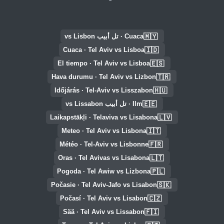
🇲🇾
Cuaca · تل أبيب vs Lisbon
🇮🇩
Cuaca · Tel Aviv vs Lisboa
🇪🇸
El tiempo · Tel Aviv vs Lisboa
🇹🇷
Hava durumu · Tel Aviv vs Lizbon
🇭🇺
Időjárás · Tel-Aviv vs Lisszabon
🇪🇪
Ilm · تل أبيب vs Lissabon
🇱🇻
Laikapstākļi · Telaviva vs Lisabona
🇮🇹
Meteo · Tel Aviv vs Lisbona
🇫🇷
Météo · Tel-Aviv vs Lisbonne
🇱🇹
Oras · Tel Avivas vs Lisabona
🇵🇱
Pogoda · Tel Awiw vs Lizbona
🇸🇰
Počasie · Tel Aviv-Jafo vs Lisabon
🇨🇿
Počasí · Tel Aviv vs Lisabon
🇫🇮
Sää · Tel Aviv vs Lissabon