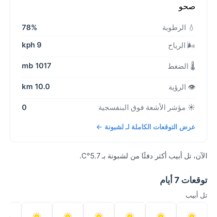
صحو
💧 الرطوبة
78%
9 kph
🌬️ الرياح
1017 mb
🌡️ الضغط
10.0 km
👁️ الرؤية
☀️ مؤشر الأشعة فوق البنفسجية
0
عرض التوقعات الكاملة لـ لشبونة ←
الآن، تل أبيب أكثر دفئًا من لشبونة بـ 5.7°C.
توقعات 7 أيام
تل أبيب