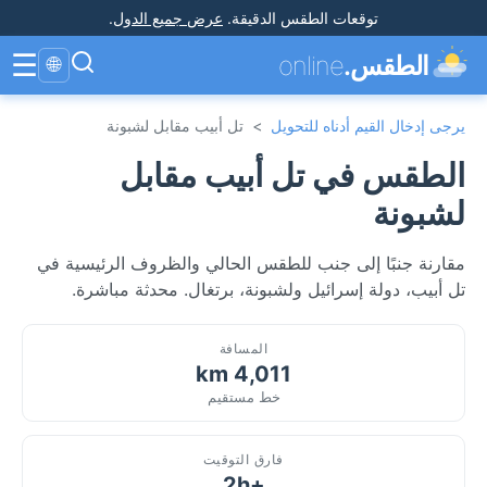
توقعات الطقس الدقيقة
.
عرض جميع الدول
.
☰
الطقس.
online
🌐
يرجى إدخال القيم أدناه للتحويل
>
تل أبيب مقابل لشبونة
الطقس في تل أبيب مقابل
لشبونة
مقارنة جنبًا إلى جنب للطقس الحالي والظروف الرئيسية في
تل أبيب، دولة إسرائيل ولشبونة، برتغال. محدثة مباشرة.
المسافة
4,011 km
خط مستقيم
فارق التوقيت
+2h