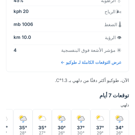
💧 الرطوبة
45%
20 kph
🌬️ الرياح
1006 mb
🌡️ الضغط
10.0 km
👁️ الرؤية
☀️ مؤشر الأشعة فوق البنفسجية
4
عرض التوقعات الكاملة لـ طوكيو ←
الآن، طوكيو أكثر دفئًا من دلهي بـ 1.3°C.
توقعات 7 أيام
دلهي
32°
35°
35°
30°
37°
37°
34°
29°
28°
27°
26°
30°
29°
26°