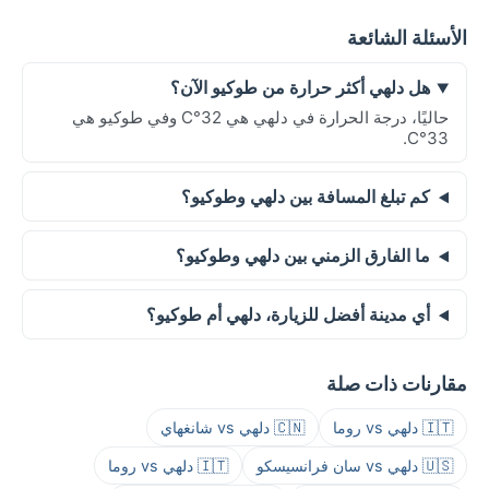
الأسئلة الشائعة
هل دلهي أكثر حرارة من طوكيو الآن؟
حاليًا، درجة الحرارة في دلهي هي 32°C وفي طوكيو هي
33°C.
كم تبلغ المسافة بين دلهي وطوكيو؟
ما الفارق الزمني بين دلهي وطوكيو؟
أي مدينة أفضل للزيارة، دلهي أم طوكيو؟
مقارنات ذات صلة
🇮🇹 دلهي vs روما
🇨🇳 دلهي vs شانغهاي
🇺🇸 دلهي vs سان فرانسيسكو
🇮🇹 دلهي vs روما