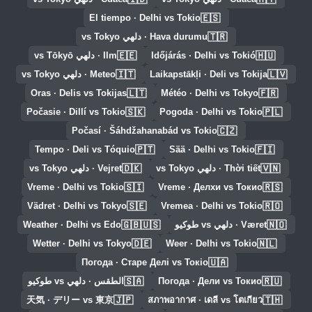
🇪🇸
El tiempo · Delhi vs Tokio
🇹🇷
Hava durumu · دلهي vs Tokyo
🇪🇪
🇭🇺
Időjárás · Delhi vs Tokió
Ilm · دلهي vs Tōkyō
🇮🇹
🇱🇻
Laikapstākļi · Deli vs Tokija
Meteo · دلهي vs Tokyo
🇱🇹
🇫🇷
Oras · Delis vs Tokijas
Météo · Delhi vs Tokyo
🇸🇰
🇵🇱
Počasie · Dillí vs Tokio
Pogoda · Delhi vs Tokio
🇨🇿
Počasí · Šáhdžahanabád vs Tokio
🇵🇹
🇫🇮
Tempo · Deli vs Tóquio
Sää · Delhi vs Tokio
🇩🇰
🇻🇳
Thời tiết · دلهي vs Tokyo
Vejret · دلهي vs Tokyo
🇸🇮
🇷🇸
Vreme · Delhi vs Tokio
Vreme · Делхи vs Токио
🇸🇪
🇷🇴
Vädret · Delhi vs Tokyo
Vremea · Delhi vs Tokio
🇬🇧🇺🇸
🇳🇴
Været · دلهي vs طوكيو
Weather · Delhi vs Edo
🇩🇪
🇳🇱
Wetter · Delhi vs Tokyo
Weer · Delhi vs Tokio
🇺🇦
Погода · Старе Делі vs Токіо
🇸🇦
🇷🇺
Погода · Дели vs Токио
الطقس · دلهي vs طوكيو
🇯🇵
🇹🇭
天気 · デリー vs 東京
สภาพอากาศ · เดลี vs โตเกียว