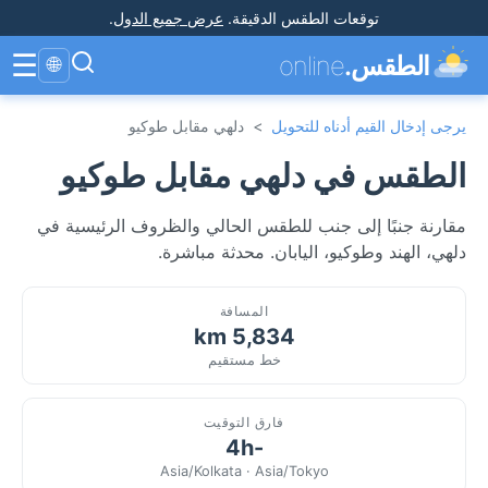
توقعات الطقس الدقيقة
.
عرض جميع الدول
.
☰
الطقس.
online
🌐
يرجى إدخال القيم أدناه للتحويل
>
دلهي مقابل طوكيو
الطقس في دلهي مقابل طوكيو
مقارنة جنبًا إلى جنب للطقس الحالي والظروف الرئيسية في
دلهي، الهند وطوكيو، اليابان. محدثة مباشرة.
المسافة
5,834 km
خط مستقيم
فارق التوقيت
-4h
Asia/Kolkata · Asia/Tokyo