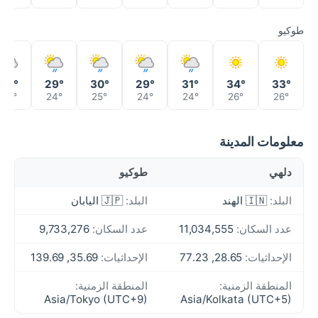
طوكيو
28°
29°
30°
29°
31°
34°
33°
24°
24°
25°
24°
24°
26°
26°
معلومات المدينة
دلهي
طوكيو
البلد:
🇮🇳 الهند
البلد:
🇯🇵 اليابان
عدد السكان:
11,034,555
عدد السكان:
9,733,276
الإحداثيات:
28.65, 77.23
الإحداثيات:
35.69, 139.69
المنطقة الزمنية:
المنطقة الزمنية:
Asia/Tokyo (UTC+9)
Asia/Kolkata (UTC+5)