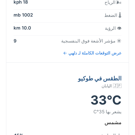
18 kph
🌬️ الرياح
1002 mb
🌡️ الضغط
10.0 km
👁️ الرؤية
☀️ مؤشر الأشعة فوق البنفسجية
9
عرض التوقعات الكاملة لـ دلهي ←
الطقس في طوكيو
🇯🇵 اليابان
33°C
يشعر بها 35°C
مشمس