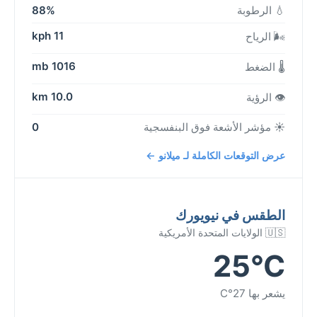
💧 الرطوبة
88%
11 kph
🌬️ الرياح
1016 mb
🌡️ الضغط
10.0 km
👁️ الرؤية
☀️ مؤشر الأشعة فوق البنفسجية
0
عرض التوقعات الكاملة لـ ميلانو ←
الطقس في نيويورك
🇺🇸 الولايات المتحدة الأمريكية
25°C
يشعر بها 27°C