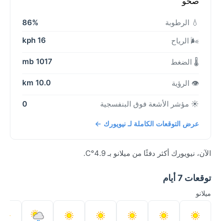
صحو
💧 الرطوبة
86%
16 kph
🌬️ الرياح
1017 mb
🌡️ الضغط
10.0 km
👁️ الرؤية
☀️ مؤشر الأشعة فوق البنفسجية
0
عرض التوقعات الكاملة لـ نيويورك ←
الآن، نيويورك أكثر دفئًا من ميلانو بـ 4.9°C.
توقعات 7 أيام
ميلانو