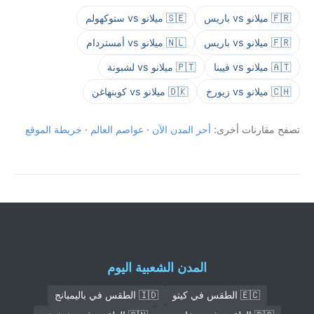
🇫🇷 ميلانو vs باريس
🇸🇪 ميلانو vs ستوكهولم
🇫🇷 ميلانو vs باريس
🇳🇱 ميلانو vs أمستردام
🇦🇹 ميلانو vs فيينا
🇵🇹 ميلانو vs لشبونة
🇨🇭 ميلانو vs زيورخ
🇩🇰 ميلانو vs كوبنهاغن
تصفح مقارنات أخرى:
أحر المدن الآن
·
عواصم العالم
·
خريطة الموقع
المدن الشعبية اليوم
🇪🇨 الطقس في كيتو
🇮🇩 الطقس في باليمبانج