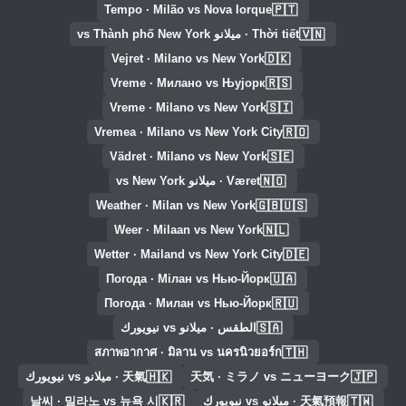
🇵🇹
Tempo · Milão vs Nova Iorque
🇻🇳
Thời tiết · ميلانو vs Thành phố New York
🇩🇰
Vejret · Milano vs New York
🇷🇸
Vreme · Милано vs Њујорк
🇸🇮
Vreme · Milano vs New York
🇷🇴
Vremea · Milano vs New York City
🇸🇪
Vädret · Milano vs New York
🇳🇴
Været · ميلانو vs New York
🇬🇧🇺🇸
Weather · Milan vs New York
🇳🇱
Weer · Milaan vs New York
🇩🇪
Wetter · Mailand vs New York City
🇺🇦
Погода · Мілан vs Нью-Йорк
🇷🇺
Погода · Милан vs Нью-Йорк
🇸🇦
الطقس · ميلانو vs نيويورك
🇹🇭
สภาพอากาศ · มิลาน vs นครนิวยอร์ก
🇭🇰
🇯🇵
天気 · ミラノ vs ニューヨーク
天氣 · ميلانو vs نيويورك
🇰🇷
🇹🇼
天氣預報 · ميلانو vs نيويورك
날씨 · 밀라노 vs 뉴욕 시