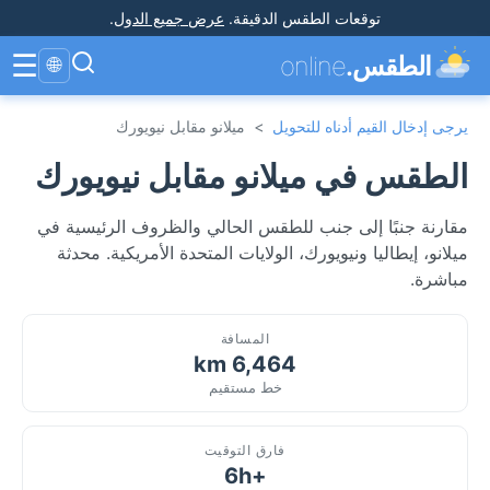
توقعات الطقس الدقيقة
.
عرض جميع الدول
.
☰
الطقس.
online
🌐
يرجى إدخال القيم أدناه للتحويل
>
ميلانو مقابل نيويورك
الطقس في ميلانو مقابل نيويورك
مقارنة جنبًا إلى جنب للطقس الحالي والظروف الرئيسية في
ميلانو، إيطاليا ونيويورك، الولايات المتحدة الأمريكية. محدثة
مباشرة.
المسافة
6,464 km
خط مستقيم
فارق التوقيت
+6h