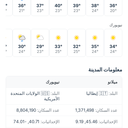
38°
36°
37°
40°
39°
38°
36°
23°
21°
23°
23°
23°
24°
20°
نيويورك
31°
30°
29°
33°
32°
35°
34°
24°
24°
23°
25°
25°
24°
24°
معلومات المدينة
ميلانو
نيويورك
البلد:
🇮🇹 إيطاليا
البلد:
🇺🇸 الولايات المتحدة
الأمريكية
عدد السكان:
1,371,498
عدد السكان:
8,804,190
الإحداثيات:
45.46, 9.19
الإحداثيات:
40.71, -74.01