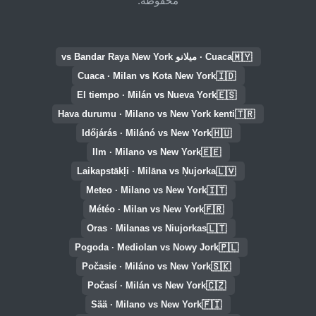
محفوظة.
🇲🇾
Cuaca · ميلانو vs Bandar Raya New York
🇮🇩
Cuaca · Milan vs Kota New York
🇪🇸
El tiempo · Milán vs Nueva York
🇹🇷
Hava durumu · Milano vs New York kenti
🇭🇺
Időjárás · Milánó vs New York
🇪🇪
Ilm · Milano vs New York
🇱🇻
Laikapstākļi · Milāna vs Ņujorka
🇮🇹
Meteo · Milano vs New York
🇫🇷
Météo · Milan vs New York
🇱🇹
Oras · Milanas vs Niujorkas
🇵🇱
Pogoda · Mediolan vs Nowy Jork
🇸🇰
Počasie · Miláno vs New York
🇨🇿
Počasí · Milán vs New York
🇫🇮
Sää · Milano vs New York