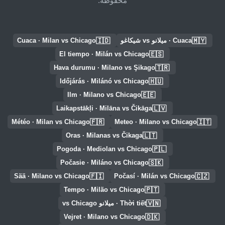
محفوظة.
🇮🇩
🇲🇾
Cuaca · ميلانو vs شيكاغو
Cuaca · Milan vs Chicago
🇪🇸
El tiempo · Milán vs Chicago
🇹🇷
Hava durumu · Milano vs Şikago
🇭🇺
Időjárás · Milánó vs Chicago
🇪🇪
Ilm · Milano vs Chicago
🇱🇻
Laikapstākļi · Milāna vs Čikāga
🇫🇷
🇮🇹
Météo · Milan vs Chicago
Meteo · Milano vs Chicago
🇱🇹
Oras · Milanas vs Čikaga
🇵🇱
Pogoda · Mediolan vs Chicago
🇸🇰
Počasie · Miláno vs Chicago
🇫🇮
🇨🇿
Sää · Milano vs Chicago
Počasí · Milán vs Chicago
🇵🇹
Tempo · Milão vs Chicago
🇻🇳
Thời tiết · ميلانو vs Chicago
🇩🇰
Vejret · Milano vs Chicago