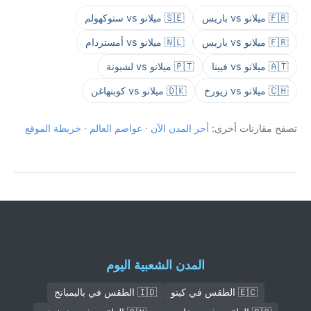
🇫🇷 ميلانو vs باريس
🇸🇪 ميلانو vs ستوكهولم
🇫🇷 ميلانو vs باريس
🇳🇱 ميلانو vs أمستردام
🇦🇹 ميلانو vs فيينا
🇵🇹 ميلانو vs لشبونة
🇨🇭 ميلانو vs زيورخ
🇩🇰 ميلانو vs كوبنهاغن
تصفح مقارنات أخرى:
أحر المدن الآن
·
عواصم العالم
·
خريطة الموقع
المدن الشعبية اليوم
🇪🇨 الطقس في كيتو
🇮🇩 الطقس في باليمبانج