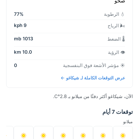
صحو
💧 الرطوبة
77%
9 kph
🌬️ الرياح
1013 mb
🌡️ الضغط
10.0 km
👁️ الرؤية
☀️ مؤشر الأشعة فوق البنفسجية
0
عرض التوقعات الكاملة لـ شيكاغو ←
الآن، شيكاغو أكثر دفئًا من ميلانو بـ 2.8°C.
توقعات 7 أيام
ميلانو