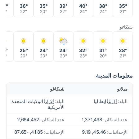
39°
36°
35°
39°
40°
38°
35°
26°
22°
20°
22°
24°
24°
21°
شيكاغو
27°
25°
24°
24°
32°
31°
28°
19°
20°
20°
20°
23°
20°
21°
معلومات المدينة
ميلانو
شيكاغو
البلد:
🇮🇹 إيطاليا
البلد:
🇺🇸 الولايات المتحدة
الأمريكية
عدد السكان:
1,371,498
عدد السكان:
2,664,452
الإحداثيات:
45.46, 9.19
الإحداثيات:
41.85, -87.65