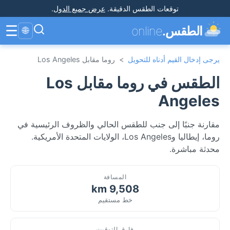
توقعات الطقس الدقيقة
.
عرض جميع الدول
.
☰
الطقس.
online
🌐
يرجى إدخال القيم أدناه للتحويل
>
روما مقابل Los Angeles
الطقس في روما مقابل Los
Angeles
مقارنة جنبًا إلى جنب للطقس الحالي والظروف الرئيسية في
روما، إيطاليا وLos Angeles، الولايات المتحدة الأمريكية.
محدثة مباشرة.
المسافة
9,508 km
خط مستقيم
فارق التوقيت