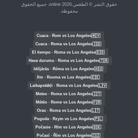
حقوق النشر © الطقس.online 2026. جميع الحقوق
محفوظة.
🇲🇾
Cuaca · Rom vs Los Angeles
🇮🇩
Cuaca · Roma vs Los Angeles
🇪🇸
El tiempo · Roma vs Los Angeles
🇹🇷
Hava durumu · Roma vs Los Angeles
🇭🇺
Időjárás · Róma vs Los Angeles
🇪🇪
Ilm · Rooma vs Los Angeles
🇱🇻
Laikapstākļi · Roma vs Los Angeles
🇮🇹
Meteo · Roma vs Los Angeles
🇫🇷
Météo · Rome vs Los Angeles
🇱🇹
Oras · Roma vs Los Angeles
🇵🇱
Pogoda · Rzym vs Los Angeles
🇸🇰
Počasie · Rím vs Los Angeles
🇨🇿
Počasí · Řím vs Los Angeles