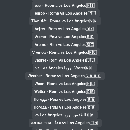
🇫🇮
Sää · Rooma vs Los Angeles
🇵🇹
Tempo · Roma vs Los Angeles
🇻🇳
Thời tiết · Roma vs Los Angeles
🇩🇰
Vejret · Rom vs Los Angeles
🇷🇸
Vreme · Рим vs Los Angeles
🇸🇮
Vreme · Rim vs Los Angeles
🇷🇴
Vremea · Roma vs Los Angeles
🇸🇪
Vädret · Rom vs Los Angeles
🇳🇴
Været · روما vs Los Angeles
🇬🇧🇺🇸
Weather · Rome vs Los Angeles
🇳🇱
Weer · Rome vs Los Angeles
🇩🇪
Wetter · Rom vs Los Angeles
🇺🇦
Погода · Рим vs Los Angeles
🇷🇺
Погода · Рим vs Los Angeles
🇸🇦
الطقس · روما vs Los Angeles
🇹🇭
สภาพอากาศ · โรม vs Los Angeles