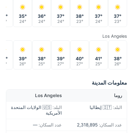
38°
35°
36°
37°
38°
37°
37°
25°
24°
24°
24°
23°
24°
23°
Los Angeles
40°
39°
38°
39°
40°
41°
38°
26°
26°
25°
27°
27°
25°
26°
معلومات المدينة
روما
Los Angeles
البلد:
🇮🇹 إيطاليا
البلد:
🇺🇸 الولايات المتحدة
الأمريكية
عدد السكان:
2,318,895
عدد السكان:
—