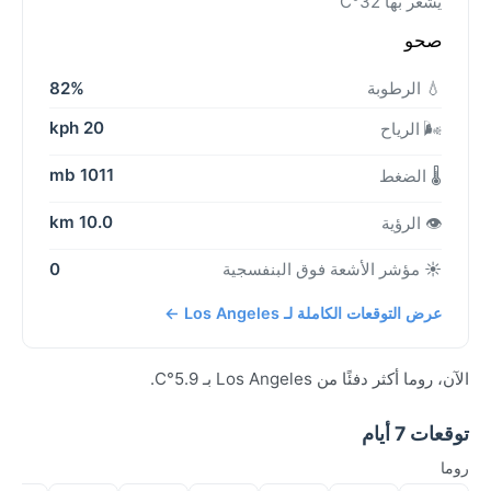
يشعر بها 32°C
صحو
💧 الرطوبة
82%
20 kph
🌬️ الرياح
1011 mb
🌡️ الضغط
10.0 km
👁️ الرؤية
☀️ مؤشر الأشعة فوق البنفسجية
0
عرض التوقعات الكاملة لـ Los Angeles ←
الآن، روما أكثر دفئًا من Los Angeles بـ 5.9°C.
توقعات 7 أيام
روما