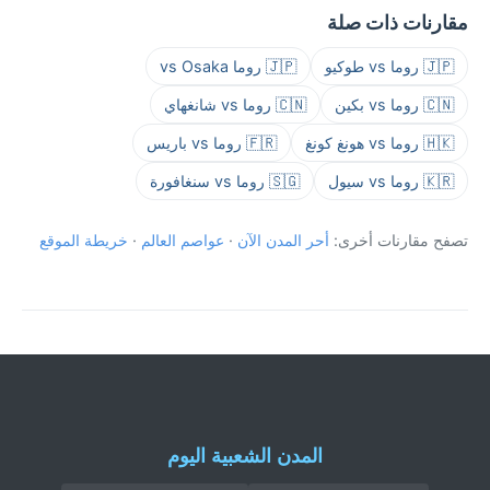
مقارنات ذات صلة
🇯🇵 روما vs طوكيو
🇯🇵 روما vs Osaka
🇨🇳 روما vs بكين
🇨🇳 روما vs شانغهاي
🇭🇰 روما vs هونغ كونغ
🇫🇷 روما vs باريس
🇰🇷 روما vs سيول
🇸🇬 روما vs سنغافورة
تصفح مقارنات أخرى:
أحر المدن الآن
·
عواصم العالم
·
خريطة الموقع
المدن الشعبية اليوم