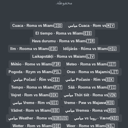
محفوظة.
🇮🇩
🇲🇾
Cuaca · Rom vs ميامي
Cuaca · Roma vs Miami
🇪🇸
El tiempo · Roma vs Miami
🇹🇷
Hava durumu · Roma vs Miami
🇪🇪
🇭🇺
Ilm · Rooma vs Miami
Időjárás · Róma vs Miami
🇱🇻
Laikapstākļi · Roma vs Maiami
🇫🇷
🇮🇹
Météo · Rome vs Miami
Meteo · Roma vs Miami
🇵🇱
🇱🇹
Pogoda · Rzym vs Miami
Oras · Roma vs Majamis
🇨🇿
🇸🇰
Počasie · Rím vs ميامي
Počasí · Řím vs ميامي
🇵🇹
🇫🇮
Tempo · Roma vs Miami
Sää · Rooma vs Miami
🇩🇰
🇻🇳
Thời tiết · Roma vs ميامي
Vejret · Rom vs Miami
🇸🇮
🇷🇸
Vreme · Рим vs Мајами
Vreme · Rim vs ميامي
🇸🇪
🇷🇴
Vremea · Roma vs ميامي
Vädret · Rom vs Miami
🇬🇧🇺🇸
🇳🇴
Været · روما vs ميامي
Weather · Rome vs ميامي
🇩🇪
🇳🇱
Wetter · Rom vs Miami
Weer · Rome vs Miami