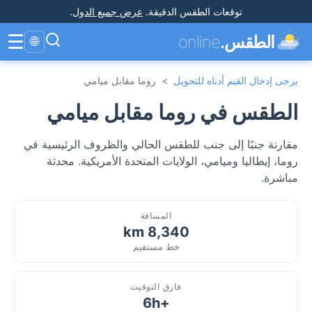
توقعات الطقس الدقيقة
.
عرض جميع الدول
.
☰
الطقس.
online
🌐
يرجى إدخال القيم أدناه للتحويل
>
روما مقابل ميامي
الطقس في روما مقابل ميامي
مقارنة جنبًا إلى جنب للطقس الحالي والظروف الرئيسية في
روما، إيطاليا وميامي، الولايات المتحدة الأمريكية. محدثة
مباشرة.
المسافة
8,340 km
خط مستقيم
فارق التوقيت
+6h