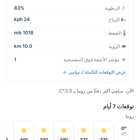
💧 الرطوبة
83%
24 kph
🌬️ الرياح
1018 mb
🌡️ الضغط
10.0 km
👁️ الرؤية
☀️ مؤشر الأشعة فوق البنفسجية
1
عرض التوقعات الكاملة لـ ميامي ←
الآن، ميامي أكثر دفئًا من روما بـ 3.5°C.
توقعات 7 أيام
روما
0°
0°
38°
40°
38°
38°
37°
37°