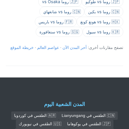
🇯🇵 روما vs طوكيو
🇯🇵 روما vs Osaka
🇨🇳 روما vs بكين
🇨🇳 روما vs شانغهاي
🇭🇰 روما vs هونغ كونغ
🇫🇷 روما vs باريس
🇰🇷 روما vs سيول
🇸🇬 روما vs سنغافورة
تصفح مقارنات أخرى:
أحر المدن الآن
·
عواصم العالم
·
خريطة الموقع
المدن الشعبية اليوم
🇨🇳 الطقس في Lianyungang
🇦🇷 الطقس في كوردوبا
🇯🇵 الطقس في يوكوهاما
🇺🇸 الطقس في نيويورك