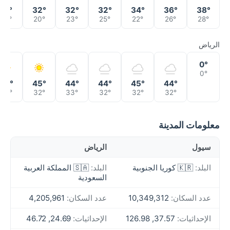
31°
32°
32°
32°
34°
36°
38°
22°
20°
23°
25°
22°
26°
28°
الرياض
0°
0°
46°
45°
44°
44°
45°
44°
35°
32°
33°
32°
32°
32°
معلومات المدينة
سيول
الرياض
البلد:
🇰🇷 كوريا الجنوبية
البلد:
🇸🇦 المملكة العربية
السعودية
عدد السكان:
10,349,312
عدد السكان:
4,205,961
الإحداثيات:
37.57, 126.98
الإحداثيات:
24.69, 46.72