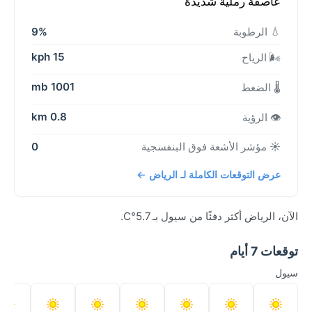
عاصفة رملية شديدة
💧 الرطوبة
9%
15 kph
🌬️ الرياح
1001 mb
🌡️ الضغط
0.8 km
👁️ الرؤية
☀️ مؤشر الأشعة فوق البنفسجية
0
عرض التوقعات الكاملة لـ الرياض ←
الآن، الرياض أكثر دفئًا من سيول بـ 5.7°C.
توقعات 7 أيام
سيول