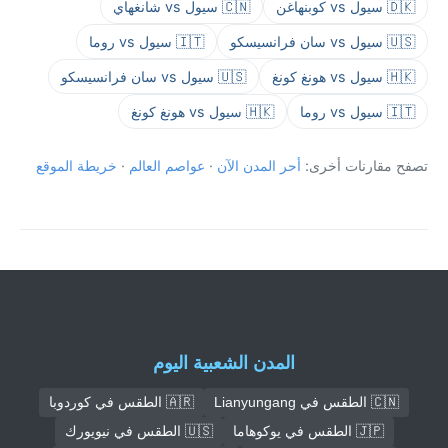
🇩🇰 سيول vs كوبنهاغن
🇨🇳 سيول vs شانغهاي
🇺🇸 سيول vs سان فرانسيسكو
🇮🇹 سيول vs روما
🇭🇰 سيول vs هونغ كونغ
🇺🇸 سيول vs سان فرانسيسكو
🇮🇹 سيول vs روما
🇭🇰 سيول vs هونغ كونغ
تصفح مقارنات أخرى:
أحر المدن الآن
·
عواصم العالم
·
خريطة الموقع
المدن الشعبية اليوم
🇨🇳 الطقس في Lianyungang
🇦🇷 الطقس في كوردوبا
🇯🇵 الطقس في يوكوهاما
🇺🇸 الطقس في نيويورك