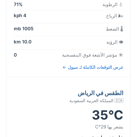
💧 الرطوبة
71%
4 kph
🌬️ الرياح
1005 mb
🌡️ الضغط
10.0 km
👁️ الرؤية
☀️ مؤشر الأشعة فوق البنفسجية
0
عرض التوقعات الكاملة لـ سيول ←
الطقس في الرياض
🇸🇦 المملكة العربية السعودية
35°C
يشعر بها 29°C