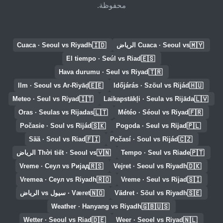
محفوظة.
🇮🇩
🇲🇾
Cuaca · Seoul vs الرياض
Cuaca · Seoul vs Riyadh
🇪🇸
El tiempo · Seúl vs Riad
🇹🇷
Hava durumu · Seul vs Riyad
🇪🇪
🇭🇺
Ilm · Seoul vs Ar-Riyāḑ
Időjárás · Szöul vs Rijád
🇮🇹
🇱🇻
Meteo · Seul vs Riyad
Laikapstākļi · Seula vs Rijāda
🇱🇹
🇫🇷
Oras · Seulas vs Rijadas
Météo · Séoul vs Riyad
🇸🇰
🇵🇱
Počasie · Soul vs Rijád
Pogoda · Seul vs Rijad
🇫🇮
🇨🇿
Sää · Soul vs Riad
Počasí · Soul vs Rijád
🇻🇳
🇵🇹
Tempo · Seul vs Riade
Thời tiết · Seoul vs الرياض
🇷🇸
🇩🇰
Vreme · Сеул vs Ријад
Vejret · Seoul vs Riyadh
🇷🇴
🇸🇮
Vremea · Сеул vs Riyadh
Vreme · Seul vs Rijad
🇳🇴
🇸🇪
Vädret · Söul vs Riyadh
Været · سيول vs الرياض
🇬🇧🇺🇸
Weather · Hanyang vs Riyadh
🇩🇪
🇳🇱
Wetter · Seoul vs Riad
Weer · Seoel vs Riyad