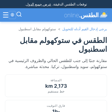
توقعات الطقس الدقيقة
.
عرض جميع الدول
.
☰
الطقس.
online
🌐
يرجى إدخال القيم أدناه للتحويل
>
ستوكهولم مقابل اسطنبول
الطقس في ستوكهولم مقابل
اسطنبول
مقارنة جنبًا إلى جنب للطقس الحالي والظروف الرئيسية في
ستوكهولم، سويد واسطنبول، تركيا. محدثة مباشرة.
المسافة
2,173 km
خط مستقيم
فارق التوقيت
-1h