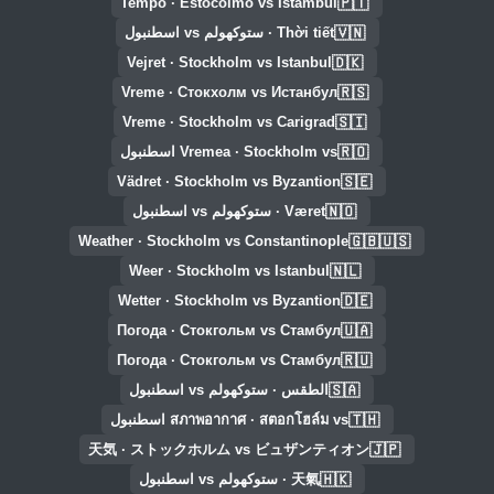
🇵🇹
Tempo · Estocolmo vs Istambul
🇻🇳
Thời tiết · ستوكهولم vs اسطنبول
🇩🇰
Vejret · Stockholm vs Istanbul
🇷🇸
Vreme · Стокхолм vs Истанбул
🇸🇮
Vreme · Stockholm vs Carigrad
🇷🇴
Vremea · Stockholm vs اسطنبول
🇸🇪
Vädret · Stockholm vs Byzantion
🇳🇴
Været · ستوكهولم vs اسطنبول
🇬🇧🇺🇸
Weather · Stockholm vs Constantinople
🇳🇱
Weer · Stockholm vs Istanbul
🇩🇪
Wetter · Stockholm vs Byzantion
🇺🇦
Погода · Стокгольм vs Стамбул
🇷🇺
Погода · Стокгольм vs Стамбул
🇸🇦
الطقس · ستوكهولم vs اسطنبول
🇹🇭
สภาพอากาศ · สตอกโฮล์ม vs اسطنبول
🇯🇵
天気 · ストックホルム vs ビュザンティオン
🇭🇰
天氣 · ستوكهولم vs اسطنبول