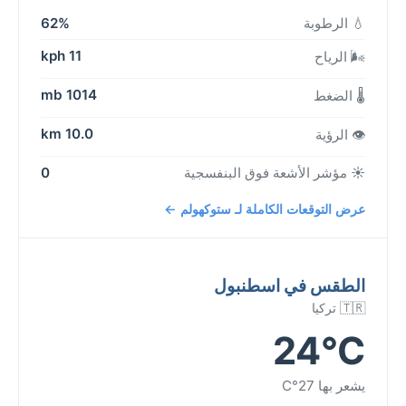
💧 الرطوبة
62%
11 kph
🌬️ الرياح
1014 mb
🌡️ الضغط
10.0 km
👁️ الرؤية
☀️ مؤشر الأشعة فوق البنفسجية
0
عرض التوقعات الكاملة لـ ستوكهولم ←
الطقس في اسطنبول
🇹🇷 تركيا
24°C
يشعر بها 27°C