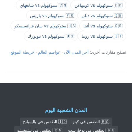
🇩🇰 ستوكهولم vs كوبنهاغن
🇨🇳 ستوكهولم vs شانغهاي
🇮🇪 ستوكهولم vs دبلن
🇫🇷 ستوكهولم vs باريس
🇬🇷 ستوكهولم vs أثينا
🇺🇸 ستوكهولم vs سان فرانسيسكو
🇮🇹 ستوكهولم vs روما
🇺🇸 ستوكهولم vs نيويورك
تصفح مقارنات أخرى:
أحر المدن الآن
·
عواصم العالم
·
خريطة الموقع
المدن الشعبية اليوم
🇪🇨 الطقس في كيتو
🇮🇩 الطقس في باليمبانج
🇷🇴 الطقس في بوخارست
🇨🇳 الطقس في تشنغتشو