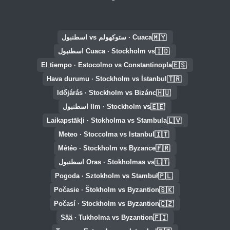
🇲🇾
Cuaca · ستوكهولم vs اسطنبول
🇮🇩
Cuaca · Stockholm vs اسطنبول
🇪🇸
El tiempo · Estocolmo vs Constantinopla
🇹🇷
Hava durumu · Stockholm vs İstanbul
🇭🇺
Időjárás · Stockholm vs Bizánc
🇪🇪
Ilm · Stockholm vs اسطنبول
🇱🇻
Laikapstākļi · Stokholma vs Stambula
🇮🇹
Meteo · Stoccolma vs Istanbul
🇫🇷
Météo · Stockholm vs Byzance
🇱🇹
Oras · Stokholmas vs اسطنبول
🇵🇱
Pogoda · Sztokholm vs Stambuł
🇸🇰
Počasie · Štokholm vs Byzantion
🇨🇿
Počasí · Stockholm vs Byzantion
🇫🇮
Sää · Tukholma vs Byzantion