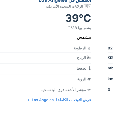
🇺🇸 الولايات المتحدة الأمريكية
39°C
يشعر بها 38°C
مشمس
8
💧 الرطوبة
🌬️ الرياح
🌡️ الضغط
👁️ الرؤية
0
☀️ مؤشر الأشعة فوق البنفسجية
عرض التوقعات الكاملة لـ Los Angeles ←