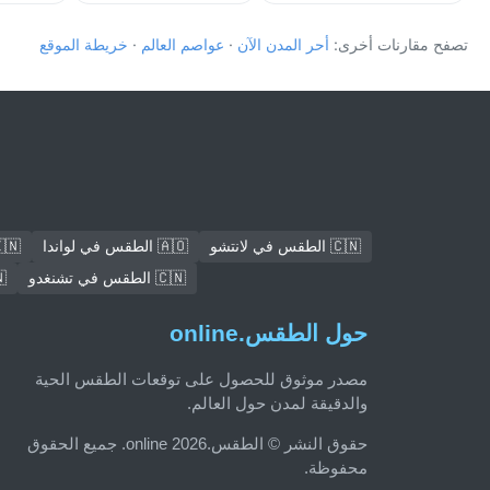
تصفح مقارنات أخرى:
أحر المدن الآن
·
عواصم العالم
·
خريطة الموقع
🇨🇳 الطقس في لانتشو
🇦🇴 الطقس في لواندا
🇮🇳 الطقس في
🇨🇳 الطقس في تشنغدو
🇮🇳
حول الطقس.online
مصدر موثوق للحصول على توقعات الطقس الحية
والدقيقة لمدن حول العالم.
حقوق النشر © الطقس.online 2026. جميع الحقوق
محفوظة.