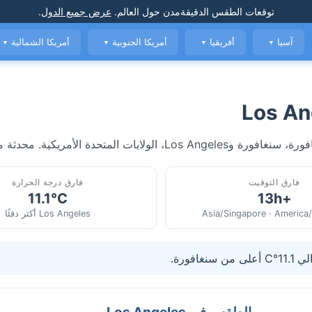
توقعات الطقس الدقيقة
مدن حول العالم
.
عرض جميع الدول
.
آسيا
أفريقيا
أمريكا الجنوبية
أمريكا الشمالية
▼
▼
▼
▼
حدة الأمريكية. محدثة مباشرة.
فارق التوقيت
فارق درجة الحرارة
11.1°C
+13h
Asia/Singapore · America
Los Angeles أكثر دفئًا
الطقس في Los Angeles