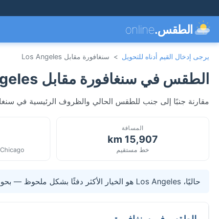
الطقس.
online
يرجى إدخال القيم أدناه للتحويل
>
سنغافورة مقابل Los Angeles
الطقس في سنغافورة مقابل Los Angeles
مقارنة جنبًا إلى جنب للطقس الحالي والظروف الرئيسية في سنغافورة، سنغافورة وLos Angeles، الولايات المت
المسافة
15,907 km
خط مستقيم
/Chicago
حاليًا، Los Angeles هو الخيار الأكثر دفئًا بشكل ملحوظ — بحوالي 11.1°C أعلى من سنغافورة.
الطقس في سنغافورة