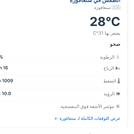
🇸🇬 سنغافورة
28°C
يشعر بها 31°C
صحو
💧 الرطوبة
2%
16 kph
🌬️ الرياح
1009 mb
🌡️ الضغط
10.0 km
👁️ الرؤية
☀️ مؤشر الأشعة فوق البنفسجية
عرض التوقعات الكاملة لـ سنغافورة ←