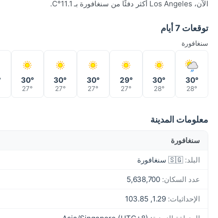
الآن، Los Angeles أكثر دفئًا من سنغافورة بـ 11.1°C.
توقعات 7 أيام
سنغافورة
°
30°
30°
30°
29°
30°
30°
27°
27°
27°
27°
28°
28°
معلومات المدينة
سنغافورة
البلد:
🇸🇬 سنغافورة
عدد السكان:
5,638,700
الإحداثيات:
1.29, 103.85