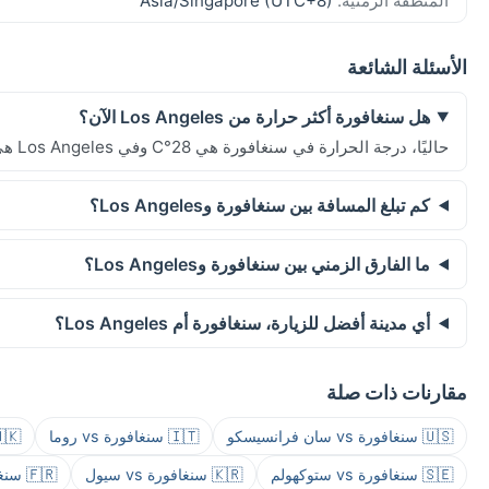
المنطقة الزمنية:
Asia/Singapore (UTC+8)
الأسئلة الشائعة
هل سنغافورة أكثر حرارة من Los Angeles الآن؟
حاليًا، درجة الحرارة في سنغافورة هي 28°C وفي Los Angeles هي 39°C.
كم تبلغ المسافة بين سنغافورة وLos Angeles؟
ما الفارق الزمني بين سنغافورة وLos Angeles؟
أي مدينة أفضل للزيارة، سنغافورة أم Los Angeles؟
مقارنات ذات صلة
🇺🇸 سنغافورة vs سان فرانسيسكو
🇮🇹 سنغافورة vs روما
🇭🇰 سنغافورة vs ه
🇸🇪 سنغافورة vs ستوكهولم
🇰🇷 سنغافورة vs سيول
🇫🇷 سنغافورة vs باريس