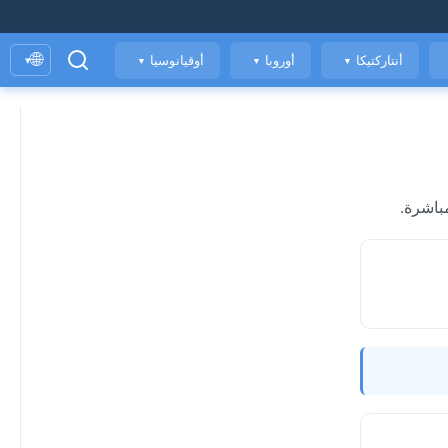
🌐
أنتاركتيكا
أوروبا
أوقيانوسيا
▾
▼
▼
▼