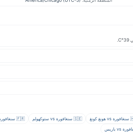
المنطقة الزمنية:
America/Chicago (UTC-5)
ونغ كونغ
🇸🇪 سنغافورة vs ستوكهولم
🇫🇷 سنغافورة vs باريس