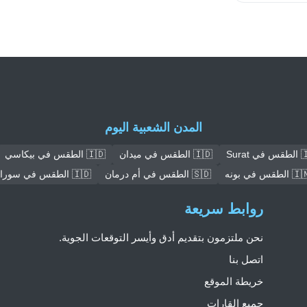
المدن الشعبية اليوم
 Surat
🇮🇩 الطقس في ميدان
🇮🇩 الطقس في بيكاسي
 الطقس في بونه
🇸🇩 الطقس في أم درمان
🇮🇩 الطقس في سورابايا
روابط سريعة
نحن ملتزمون بتقديم أدق وأيسر التوقعات الجوية.
اتصل بنا
خريطة الموقع
جميع القارات