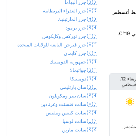
🇧🇸 جزر البهاما
🇻🇬 جزر العذراء البريطانية
حوال الجافة مستمرة خلال اليوم والليلة. هذا أقل بحوالي 3°C من متوسط أغسطس
🇲🇶 جزر المارتينيك
🇧🇲 جزر برمودا
🇹🇨 جزر توركس وكايكوس
🇻🇮 جزر فيرجن التابعة للولايات المتحدة
🇰🇾 جزر كايمان
🇩🇴 جمهورية الدومينيك
🇬🇹 جواتيمالا
🇩🇲 دومينيكا
الأربعاء 12.
الخميس 13.
غسطس
أغسطس
🇧🇱 سان بارتليمي
🇵🇲 سان بيير ومكويلون
🇻🇨 سانت فنسنت وغرنادين
🇰🇳 سانت كيتس ونيفيس
🇱🇨 سانت لوسيا
شمس
مشمس
🇸🇽 سانت مارتن