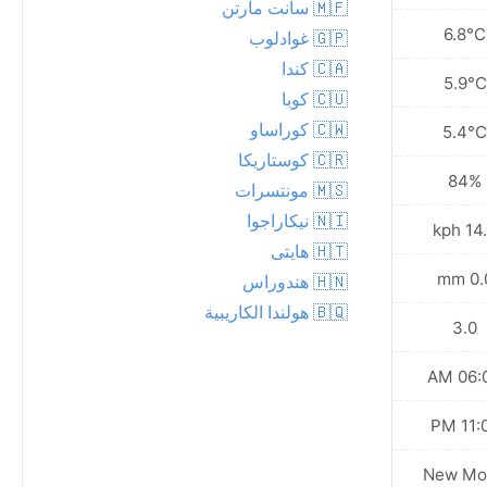
🇲🇫 سانت مارتن
8.1°C
6.8°C
🇬🇵 غوادلوب
🇨🇦 كندا
7.5°C
5.9°C
🇨🇺 كوبا
🇨🇼 كوراساو
6.7°C
5.4°C
🇨🇷 كوستاريكا
77%
84%
🇲🇸 مونتسرات
🇳🇮 نيكاراجوا
15.8 kph
14.4 
🇭🇹 هايتى
0.0 mm
0.0 
🇭🇳 هندوراس
🇧🇶 هولندا الكاريبية
3.0
3.0
06:07 AM
06:04
11:05 PM
11:08
New Moon
New Mo