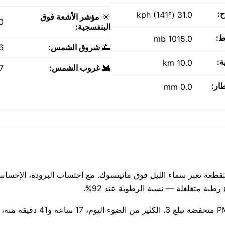
ح:
31.0 kph (141°)
☀️
مؤشر الأشعة فوق
0
البنفسجية:
ط:
1015.0 mb
🌅
شروق الشمس:
AM
ة:
10.0 km
🌇
غروب الشمس:
PM
طار:
0.0 mm
تفاوتة قريبة. سحب متقطعة تعبر سماء الليل فوق مانيتسوك. مع احتساب البرودة، الإح