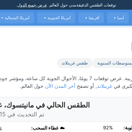
توقعات الطقس الدقيقة
مدن حول العالم
.
عرض جميع الدول
.
آسيا
أفريقيا
أمريكا الجنوبية
أمريكا الشمالية
▼
▼
▼
▼
متوسطات السنوية
طقس غرينلاند
الطقس المباشر في مانيتسوك، حاليًا 6°C مع أمطار متفرقة قريبة. عرض توقعات 7 يومًا، الأحوال الجوية كل ساعة
كبرى في
غرينلاند
, أو تصفح
أحر المدن الآن
حول العالم.
الطقس الحالي في مانيتسوك، غر
تم التحديث في 3:15 اليوم
وبة:
92%
☁️
غطاء السحب:
%