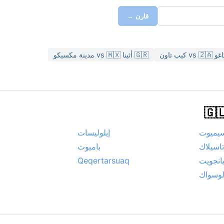
قارن →
🇬🇷 أثينا vs 🇲🇽 مدينة مكسيكو
يميوت
إيلوليسات
تاسيلاك
باميوت
انجويت
Qeqertarsuaq
لوسواك