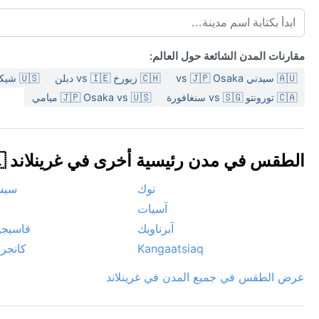
مقارنات المدن الشائعة حول العالم:
🇦🇺 سيدني vs 🇯🇵 Osaka
🇨🇭 زيورخ vs 🇮🇪 دبلن
🇺🇸 شيكاغو vs 🇿🇦 كيب تاون
🇨🇦 تورونتو vs 🇸🇬 سنغافورة
🇯🇵 Osaka vs 🇺🇸 ميامي
الطقس في مدن رئيسية أخرى في غرينلاند 🇬🇱
نوك
سيس
آسيات
آبرناويك
قاسيجي
Kangaatsiaq
كانجر
عرض الطقس في جميع المدن في غرينلاند