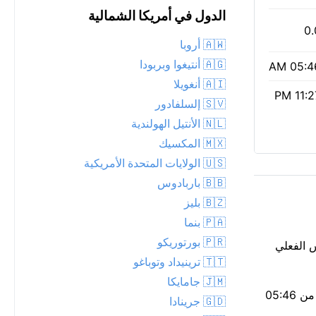
الدول في أمريكا الشمالية
0.
🇦🇼 أروبا
🇦🇬 أنتيغوا وبربودا
05:46 
🇦🇮 أنغويلا
11:27 
🇸🇻 إلسلفادور
🇳🇱 الأنتيل الهولندية
🇲🇽 المكسيك
🇺🇸 الولايات المتحدة الأمريكية
🇧🇧 باربادوس
🇧🇿 بليز
🇵🇦 بنما
🇵🇷 بورتوريكو
ساس الفعلي
🇹🇹 ترينيداد وتوباغو
🇯🇲 جامايكا
الهواء نقي اليوم — مؤشر وكالة حماية البيئة 1، مع جسيمات PM2.5 منخفضة تبلغ 3. الكثير من الضوء اليوم، 17 ساعة و41 دقيقة منه، من 05:46
🇬🇩 جرينادا