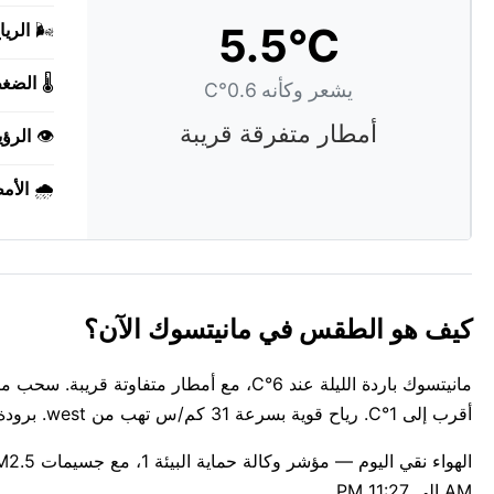
5.5°C
🌬️
الريا
🌡️
الضغ
يشعر وكأنه 0.6°C
أمطار متفرقة قريبة
👁️
الرؤي
🌧️
الأم
كيف هو الطقس في مانيتسوك الآن؟
مانيتسوك باردة الليلة عند 6°C، مع أمطار م
أقرب إلى 1°C. رياح قوية بسرعة 31 كم/س تهب من west. برودة رطبة متغلغلة — نسبة الرطوبة عند 92%.
AM إلى 11:27 PM.