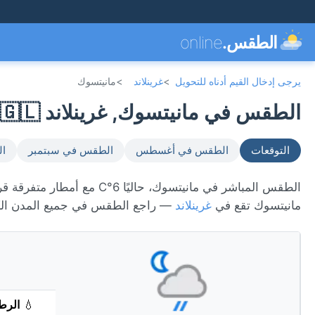
الطقس.
online
يرجى إدخال القيم أدناه للتحويل
>
غرينلاند
>
مانيتسوك
الطقس في مانيتسوك, غرينلاند 🇬🇱
التوقعات
الطقس في أغسطس
الطقس في سبتمبر
ال
مانيتسوك تقع في
غرينلاند
— راجع الطقس في جميع المدن ال
💧
الرط