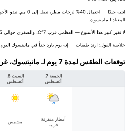
المعتاد لـمانيتسوك.
لا تغير كبير هذا الأسبوع — العظمى قرب 7°C، والصغرى حوالي 5°C. للمعلومية، أعلى درجة حرارة قياسية لهذا التاريخ في مانيتسوك هي 19°C.
خلاصة القول: ارتدِ طبقات — إنه يوم بارد جداً في مانيتسوك اليوم.
توقعات الطقس لمدة 7 يوم لـ مانيتسوك، غرينلاند 🇬🇱
الجمعة 7.
السبت 8.
أغسطس
أغسطس
أمطار متفرقة
مشمس
قريبة