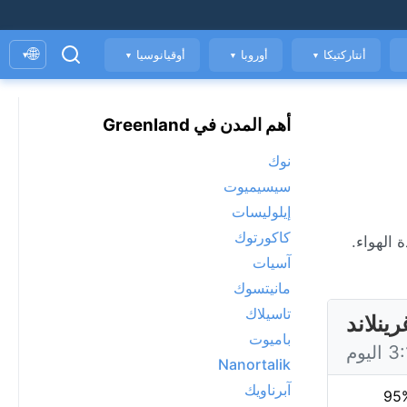
🌐
أنتاركتيكا
أوروبا
أوقيانوسيا
▾
▼
▼
▼
أهم المدن في Greenland
نوك
سيسيميوت
إيلوليسات
كاكورتوك
، ومؤشر جودة الهواء.
آسيات
مانيتسوك
تاسيلاك
ينلاند
باميوت
Nanortalik
آبرناويك
95