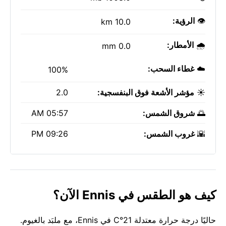
👁️
الرؤية:
10.0 km
🌧️
الأمطار:
0.0 mm
☁️
غطاء السحب:
100%
☀️
مؤشر الأشعة فوق البنفسجية:
2.0
🌅
شروق الشمس:
05:57 AM
🌇
غروب الشمس:
09:26 PM
كيف هو الطقس في Ennis الآن؟
حاليًا درجة حرارة معتدلة 21°C في Ennis، مع ملبَد بالغيوم.