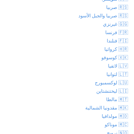
🇷🇸 صربيا
🇷🇸 صربيا والجبل الأسود
🇬🇬 غيرنزي
🇫🇷 فرنسا
🇫🇮 فنلندا
🇭🇷 كرواتيا
🇽🇰 كوسوفو
🇱🇻 لاتفيا
🇱🇹 لتوانيا
🇱🇺 لوكسمبورج
🇱🇮 ليختنشتاين
🇲🇹 مالطا
🇲🇰 مقدونيا الشمالية
🇲🇩 مولدافيا
🇲🇨 موناكو
🇳🇴 نرويج