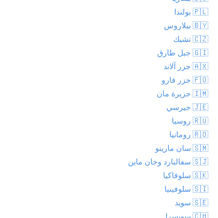
🇵🇱 بولندا
🇧🇾 بيلاروس
🇨🇿 تشيك
🇬🇮 جبل طارق
🇦🇽 جزر آلاند
🇫🇴 جزر فارو
🇮🇲 جزيرة مان
🇯🇪 جيرسي
🇷🇺 روسيا
🇷🇴 رومانيا
🇸🇲 سان مارينو
🇸🇯 سفالبارد وجان ماين
🇸🇰 سلوفاكيا
🇸🇮 سلوفينيا
🇸🇪 سويد
🇨🇭 سويسرا