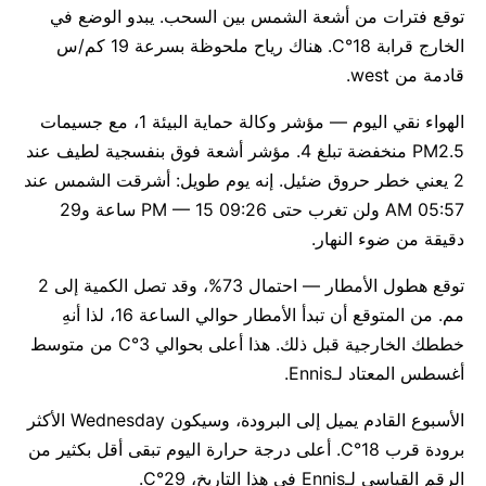
توقع فترات من أشعة الشمس بين السحب. يبدو الوضع في
الخارج قرابة 18°C. هناك رياح ملحوظة بسرعة 19 كم/س
قادمة من west.
الهواء نقي اليوم — مؤشر وكالة حماية البيئة 1، مع جسيمات
PM2.5 منخفضة تبلغ 4. مؤشر أشعة فوق بنفسجية لطيف عند
2 يعني خطر حروق ضئيل. إنه يوم طويل: أشرقت الشمس عند
05:57 AM ولن تغرب حتى 09:26 PM — 15 ساعة و29
دقيقة من ضوء النهار.
توقع هطول الأمطار — احتمال 73%، وقد تصل الكمية إلى 2
مم. من المتوقع أن تبدأ الأمطار حوالي الساعة 16، لذا أنهِ
خططك الخارجية قبل ذلك. هذا أعلى بحوالي 3°C من متوسط
أغسطس المعتاد لـEnnis.
الأسبوع القادم يميل إلى البرودة، وسيكون Wednesday الأكثر
برودة قرب 18°C. أعلى درجة حرارة اليوم تبقى أقل بكثير من
الرقم القياسي لـEnnis في هذا التاريخ، 29°C.