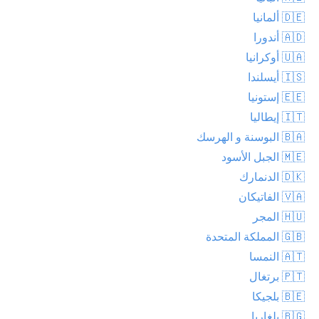
🇩🇪 ألمانيا
🇦🇩 أندورا
🇺🇦 أوكرانيا
🇮🇸 أيسلندا
🇪🇪 إستونيا
🇮🇹 إيطاليا
🇧🇦 البوسنة و الهرسك
🇲🇪 الجبل الأسود
🇩🇰 الدنمارك
🇻🇦 الفاتيكان
🇭🇺 المجر
🇬🇧 المملكة المتحدة
🇦🇹 النمسا
🇵🇹 برتغال
🇧🇪 بلجيكا
🇧🇬 بلغاريا