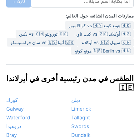
قارن →
مقارنات المدن الشائعة حول العالم:
🇭🇰 هونغ كونغ vs 🇲🇾 كوالالمبور
🇳🇿 أوكلاند vs 🇿🇦 كيب تاون
🇨🇦 تورونتو vs 🇨🇳 بكين
🇰🇷 سيول vs 🇳🇿 أوكلاند
🇬🇷 أثينا vs 🇺🇸 سان فرانسيسكو
🇩🇪 Berlin vs 🇭🇰 هونغ كونغ
الطقس في مدن رئيسية أخرى في أيرلاندا
🇮🇪
دبلن
كورك
Galway
Limerick
Waterford
Tallaght
Swords
دروهيدا
Bray
Dundalk