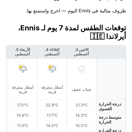
ظروف مثالية في Ennis اليوم — اخرج واستمتع بها.
توقعات الطقس لمدة 7 يوم لـ Ennis،
أيرلاندا 🇮🇪
الاثنين 3.
الثلاثاء 4.
الأربعاء 5.
أغسطس
أغسطس
أغسطس
أ
أمطار متفرقة
أمطار متفرقة
ضباب خفيف
غ
قريبة
قريبة
درجة الحرارة
17.5°C
22.9°C
21.3°C
القصوى
14.9°C
17.7°C
14.3°C
متوسط درجة
الحرارة
11.3°C
14.0°C
10.5°C
درجة الحرارة