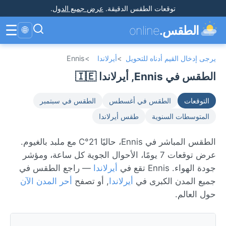
توقعات الطقس الدقيقة
.
عرض جميع الدول
.
☰
الطقس.
online
🌐
يرجى إدخال القيم أدناه للتحويل
>
أيرلاندا
>
Ennis
الطقس في Ennis, أيرلاندا 🇮🇪
التوقعات
الطقس في أغسطس
الطقس في سبتمبر
المتوسطات السنوية
طقس أيرلاندا
الطقس المباشر في Ennis، حاليًا 21°C مع ملبد بالغيوم.
عرض توقعات 7 يومًا، الأحوال الجوية كل ساعة، ومؤشر
جودة الهواء. Ennis تقع في
أيرلاندا
— راجع الطقس في
جميع المدن الكبرى في
أيرلاندا
, أو تصفح
أحر المدن الآن
حول العالم.