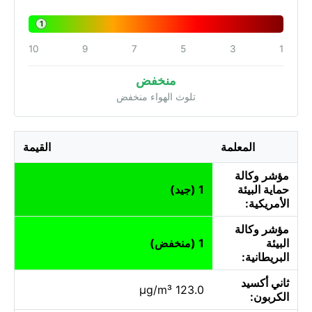
1
10
9
7
5
3
1
منخفض
تلوث الهواء منخفض
المعلمة
القيمة
مؤشر وكالة
حماية البيئة
1 (جيد)
الأمريكية:
مؤشر وكالة
البيئة
1 (منخفض)
البريطانية:
ثاني أكسيد
123.0 µg/m³
الكربون: