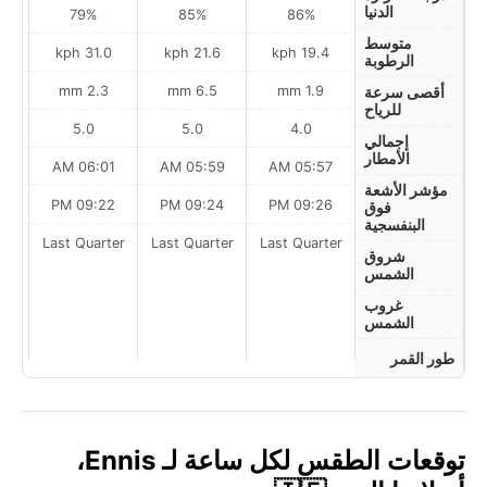
الدنيا
79%
85%
86%
متوسط
h
31.0 kph
21.6 kph
19.4 kph
الرطوبة
2.3 mm
6.5 mm
1.9 mm
أقصى سرعة
للرياح
5.0
5.0
4.0
إجمالي
الأمطار
AM
06:01 AM
05:59 AM
05:57 AM
مؤشر الأشعة
PM
09:22 PM
09:24 PM
09:26 PM
فوق
البنفسجية
ter
Last Quarter
Last Quarter
Last Quarter
شروق
الشمس
غروب
الشمس
طور القمر
توقعات الطقس لكل ساعة لـ Ennis،