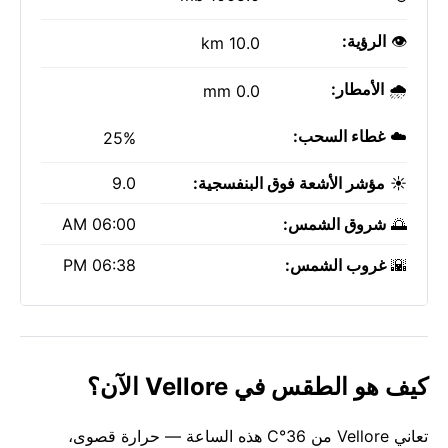
👁️
الرؤية:
10.0 km
🌧️
الأمطار:
0.0 mm
☁️
غطاء السحب:
25%
☀️
مؤشر الأشعة فوق البنفسجية:
9.0
🌅
شروق الشمس:
06:00 AM
🌇
غروب الشمس:
06:38 PM
كيف هو الطقس في Vellore الآن؟
تعاني Vellore من 36°C هذه الساعة — حرارة قصوى،