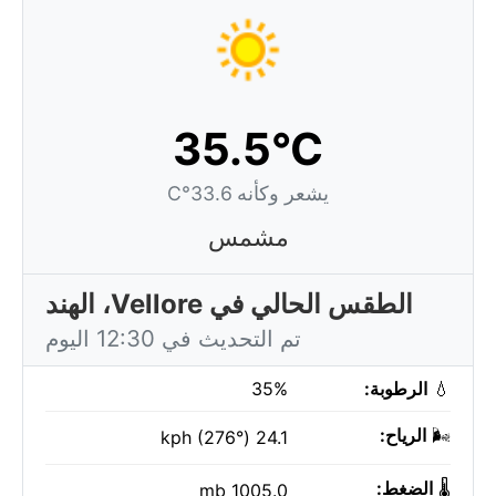
35.5°C
يشعر وكأنه 33.6°C
مشمس
الطقس الحالي في Vellore، الهند
تم التحديث في 12:30 اليوم
💧
الرطوبة:
35%
🌬️
الرياح:
24.1 kph (276°)
🌡️
الضغط:
1005.0 mb