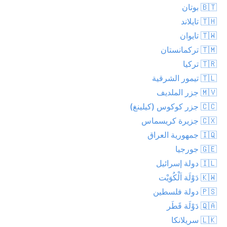
🇧🇹 بوتان
🇹🇭 تايلاند
🇹🇼 تايوان
🇹🇲 تركمانستان
🇹🇷 تركيا
🇹🇱 تيمور الشرقية
🇲🇻 جزر الملديف
🇨🇨 جزر كوكوس (كيلينغ)
🇨🇽 جزيرة كريسماس
🇮🇶 جمهورية العراق
🇬🇪 جورجيا
🇮🇱 دولة إسرائيل
🇰🇼 دَوْلَة اَلْكُوَيْت
🇵🇸 دولة فلسطين
🇶🇦 دَوْلَة قَطَر
🇱🇰 سريلانكا