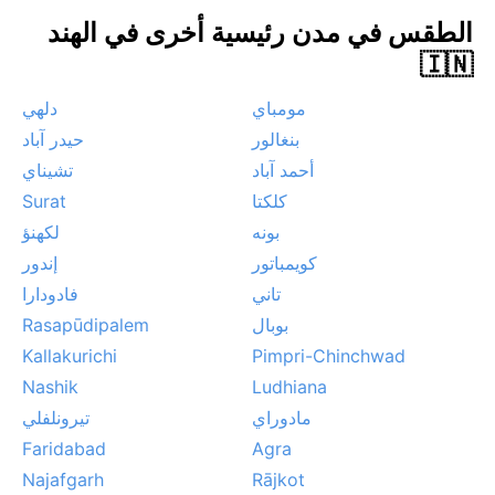
ثلوج، لكن العواصف الرعدية المصحوبة برياح قوية تحدث أحياناً
الطقس في مدن رئيسية أخرى في الهند
مع بداية الموسم المطري.
🇮🇳
مومباي
دلهي
بنغالور
حیدر آباد
أحمد آباد
تشيناي
كلكتا
Surat
بونه
لكهنؤ
كويمباتور
إندور
تاني
فادودارا
بوبال
Rasapūdipalem
Kallakurichi
Pimpri-Chinchwad
Nashik
Ludhiana
مادوراي
تيرونلفلي
Faridabad
Agra
Najafgarh
Rājkot