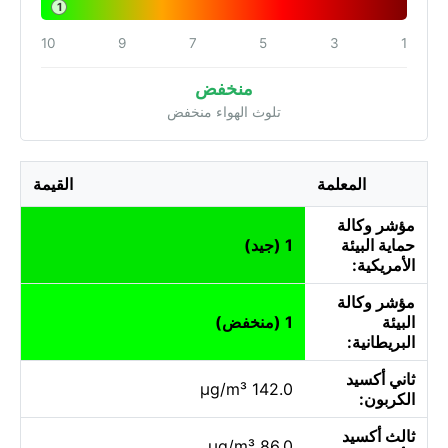
1
10
9
7
5
3
1
منخفض
تلوث الهواء منخفض
المعلمة
القيمة
مؤشر وكالة
حماية البيئة
1 (جيد)
الأمريكية:
مؤشر وكالة
البيئة
1 (منخفض)
البريطانية:
ثاني أكسيد
142.0 µg/m³
الكربون:
ثالث أكسيد
86.0 µg/m³