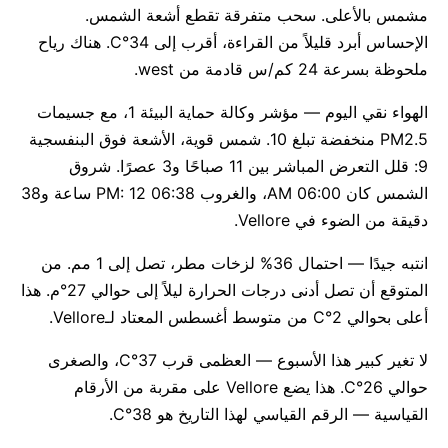
مشمس بالأعلى. سحب متفرقة تقطع أشعة الشمس.
الإحساس أبرد قليلاً من القراءة، أقرب إلى 34°C. هناك رياح
ملحوظة بسرعة 24 كم/س قادمة من west.
الهواء نقي اليوم — مؤشر وكالة حماية البيئة 1، مع جسيمات
PM2.5 منخفضة تبلغ 10. شمس قوية، الأشعة فوق البنفسجية
9: قلل التعرض المباشر بين 11 صباحًا و3 عصرًا. شروق
الشمس كان 06:00 AM، والغروب 06:38 PM: 12 ساعة و38
دقيقة من الضوء في Vellore.
انتبه جيدًا — احتمال 36% لزخات مطر، تصل إلى 1 مم. من
المتوقع أن تصل أدنى درجات الحرارة ليلاً إلى حوالي 27°م. هذا
أعلى بحوالي 2°C من متوسط أغسطس المعتاد لـVellore.
لا تغير كبير هذا الأسبوع — العظمى قرب 37°C، والصغرى
حوالي 26°C. هذا يضع Vellore على مقربة من الأرقام
القياسية — الرقم القياسي لهذا التاريخ هو 38°C.