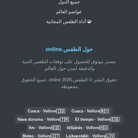
جميع الدول
عواصم العالم
🧩 أداة الطقس المجانية
حول الطقس.online
مصدر موثوق للحصول على توقعات الطقس الحية
والدقيقة لمدن حول العالم.
حقوق النشر © الطقس.online 2026. جميع الحقوق
محفوظة.
🇮🇩
🇲🇾
Cuaca · Vellore
Cuaca · Vellore
🇹🇷
🇪🇸
Hava durumu · Vellore
El tiempo · Vellore
🇪🇪
🇭🇺
Ilm · Vellore
Időjárás · Vellore
🇮🇹
🇱🇻
Meteo · Vellore
Laikapstākļi · Vellore