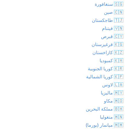
🇸🇬 سنغافورة
🇨🇳 صين
🇹🇯 طاجكستان
🇻🇳 فيتنام
🇨🇾 قبرص
🇰🇬 قرغيزستان
🇰🇿 كازاخستان
🇰🇭 كمبوديا
🇰🇷 كوريا الجنوبية
🇰🇵 كوريا الشمالية
🇱🇦 لاوس
🇲🇾 ماليزيا
🇲🇴 مكاو
🇧🇭 مملكة البحرين
🇲🇳 منغوليا
🇲🇲 ميانمار (بورما)