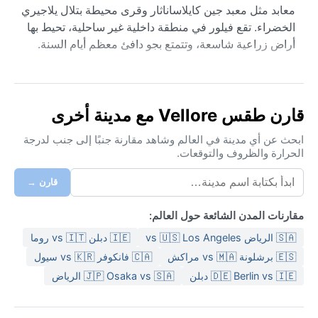
معابد مثل معبد جين كايلاساناثار وقرى محيطة بتلال يلاجيري
الخضراء. تقع فيلور في منطقة داخلية غير ساحلية، تحيط بها
أراض زراعية شاسعة، وتتمتع بجو دافئ معظم أيام السنة.
مناخ فيلور يُصنف ضمن الطقس الاستوائي السافاني (كوبن:
Aw)، حيث الصيف حار جداً من مارس إلى يونيو، وتتجاوز
الحرارة 40 درجة مئوية، مع رطوبة عالية تسبب الإحساس
قارن طقس Vellore مع مدينة أخرى
بالاختناق. أما الشتاء من نوفمبر إلى فبراير فمعتدل وجاف،
وقد تصل الحرارة ليلاً إلى 18 درجة مئوية. يمتد موسم الأمطار
ابحث عن أي مدينة في العالم وشاهد مقارنة جنبًا إلى جنب لدرجة
الحرارة والظروف والتوقعات.
من يونيو إلى سبتمبر، حيث تهطل الرياح الموسمية الجنوبية
الغربية أمطاراً غزيرة تصل إلى 900 ملم سنوياً، وتزداد
قارن →
الرطوبة بشكل كبير. ما يُنصح بحزمه أثناء السفر إلى فيلور هو
ملابس قطنية خفيفة للصيف، ومظلة أو معطف واقٍ من
مقارنات المدن الشائعة حول العالم:
المطر في موسم الأمطار، مع سترة خفيفة لأمسيات الشتاء.
🇸🇦 الرياض vs 🇺🇸 Los Angeles
🇮🇪 دبلن vs 🇮🇹 روما
أفضل وقت لزيارة فيلور مناخياً هو بين نوفمبر وفبراير، حيث
🇪🇸 برشلونة vs 🇲🇦 مراكش
🇨🇦 فانكوفر vs 🇰🇷 سيول
الأجواء لطيفة ومشمسة دون حرارة شديدة. الظواهر المناخية
🇩🇪 Berlin vs 🇮🇪 دبلن
🇯🇵 Osaka vs 🇸🇦 الرياض
البارزة تشمل هطول الأمطار الموسمية الغزيرة التي قد تؤدي
إلى فيضانات محلية في بعض الأحيان، وموجات الحر الصيفية
التي تضرب المنطقة بين مايو ويونيو. لا تشهد فيلور أعاصير أو