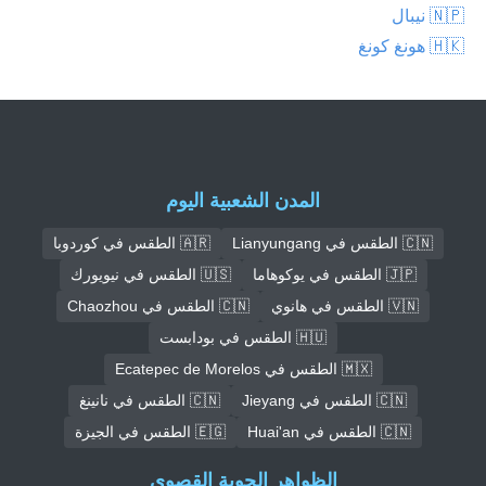
🇳🇵 نيبال
🇭🇰 هونغ كونغ
المدن الشعبية اليوم
🇨🇳 الطقس في Lianyungang
🇦🇷 الطقس في كوردوبا
🇯🇵 الطقس في يوكوهاما
🇺🇸 الطقس في نيويورك
🇻🇳 الطقس في هانوي
🇨🇳 الطقس في Chaozhou
🇭🇺 الطقس في بودابست
🇲🇽 الطقس في Ecatepec de Morelos
🇨🇳 الطقس في Jieyang
🇨🇳 الطقس في نانينغ
🇨🇳 الطقس في Huai'an
🇪🇬 الطقس في الجيزة
الظواهر الجوية القصوى