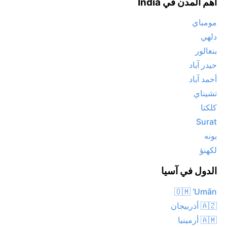
أهم المدن في India
مومباي
دلهي
بنغالور
حیدر آباد
أحمد آباد
تشيناي
كلكتا
Surat
بونه
لكهنؤ
الدول في آسيا
🇴🇲 ‘Umān
🇦🇿 أذربيجان
🇦🇲 أرمينيا