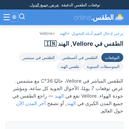
توقعات الطقس الدقيقة
.
عرض جميع الدول
.
☰
الطقس.
online
🌐
يرجى إدخال القيم أدناه للتحويل
>
الهند
>
Vellore
الطقس في Vellore, الهند 🇮🇳
التوقعات
الطقس في أغسطس
الطقس في سبتمبر
المتوسطات السنوية
طقس الهند
الطقس المباشر في Vellore، حاليًا 36°C مع مشمس.
عرض توقعات 7 يومًا، الأحوال الجوية كل ساعة، ومؤشر
جودة الهواء. Vellore تقع في
الهند
— راجع الطقس في
جميع المدن الكبرى في
الهند
, أو تصفح
أحر المدن الآن
حول العالم.