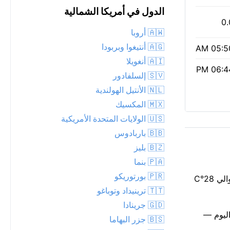
الدول في أمريكا الشمالية
0.
🇦🇼 أروبا
🇦🇬 أنتيغوا وبربودا
05:50 
🇦🇮 أنغويلا
06:44 
🇸🇻 إلسلفادور
🇳🇱 الأنتيل الهولندية
🇲🇽 المكسيك
🇺🇸 الولايات المتحدة الأمريكية
🇧🇧 باربادوس
🇧🇿 بليز
🇵🇦 بنما
🇵🇷 بورتوريكو
تتمتع مونتيغو باي بـ 26°C هذه الساعة، ومشمس تعلو السماء. خليط من الشمس والسحب ينساب عبر السماء. توقع أن تشعر وكأنها حوالي 28°C
🇹🇹 ترينيداد وتوباغو
🇬🇩 جرينادا
وم — مؤشر وكالة حماية البيئة 1، مع جسيمات PM2.5 منخفضة تبلغ 11. يمتد ضوء النهار من 05:50 AM إلى 06:44 PM اليوم —
🇧🇸 جزر البهاما