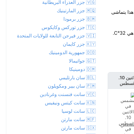
🇻🇬 جزر العذراء البريطانية
🇲🇶 جزر المارتينيك
— احتمال 57% لزخات مطر، تصل إلى 2 مم. استغل الساعات القليلة القادمة — من المقرر أن يبدأ المطر قرب الساعة 14. هذا يتماشى
🇧🇲 جزر برمودا
🇹🇨 جزر توركس وكايكوس
🇻🇮 جزر فيرجن التابعة للولايات المتحدة
🇰🇾 جزر كايمان
🇩🇴 جمهورية الدومينيك
🇬🇹 جواتيمالا
🇩🇲 دومينيكا
🇧🇱 سان بارتليمي
الاثنين 10.
الثلاثاء 11.
غسطس
أغسطس
🇵🇲 سان بيير ومكويلون
🇻🇨 سانت فنسنت وغرنادين
🇰🇳 سانت كيتس ونيفيس
🇱🇨 سانت لوسيا
🇲🇫 سانت مارتن
شمس
مشمس
🇸🇽 سانت مارتن