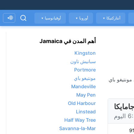
🌐
أنتاركتيكا
أوروبا
أوقيانوسيا
▾
▼
▼
▼
أهم المدن في Jamaica
Kingston
سبانيش تاون
Portmore
مونتيغو باي
ودة الهواء. مونتيغو باي
Mandeville
May Pen
Old Harbour
امايكا
Linstead
Half Way Tree
Savanna-la-Mar
9