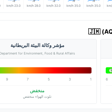
↑
↑
↑
↑
↑
h
23.0 km/h
28.0 km/h
32.0 km/h
35.0 km/h
35.0 km/h
مؤشر وكالة البيئة البريطانية
Department for Environment, Food & Rural Affairs
1
9
7
5
3
1
6
منخفض
تلوث الهواء منخفض