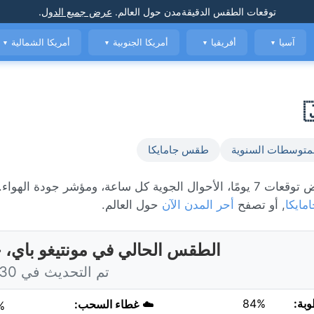
توقعات الطقس الدقيقة
مدن حول العالم
.
عرض جميع الدول
.
آسيا
أفريقيا
أمريكا الجنوبية
أمريكا الشمالية
▼
▼
▼
▼
متوسطات السنوية
طقس جامايكا
الطقس المباشر في مونتيغو باي، حاليًا 26°C مع مشمس. عرض توقعات 7 يومًا، الأحوال الجوية كل ساعة، ومؤشر ج
مايكا
, أو تصفح
أحر المدن الآن
حول العالم.
الطقس الحالي في مونتيغو باي، ج
تم التحديث في 6:30 اليوم
وبة:
84%
☁️
غطاء السحب:
%