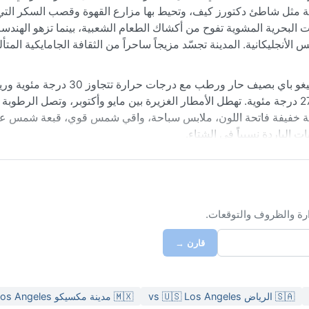
هبية مثل شاطئ دكتورز كيف، وتحيط بها مزارع القهوة وقصب السكر التي ت
 البحرية المشوية تفوح من أكشاك الطعام الشعبية، بينما تزهو الهندسة
جليكانية. المدينة تجسّد مزيجاً ساحراً من الثقافة الجامايكية المتأ
تحت تصنيف كوبن المناخي أم (رياح موسمية استوائية)، تتميز مونتيغو باي بصيف حار ورطب م
منعشة، وشتاء معتدل وجاف نسبياً حيث تتراوح الحرارة بين 24 و27 درجة مئوية. تهطل الأمطار الغزيرة بين مايو وأكتوبر، وتصل ا
طنية خفيفة فاتحة اللون، ملابس سباحة، واقي شمس قوي، قبعة شمس ع
 الباردة نسبياً في الشتاء.
يث السماء صافية والأمطار نادرة والنسيم عليل. خلال موسم الأعاصير من
لعواصف الاستوائية، لكن التأثير المباشر نادر الحدوث في هذه المنطقة. ب
ل مقبولة بفضل الرياح التجارية التي تخفف وطأة الحرارة، مما يجعلها و
ارة والظروف والتوقعات.
قارن →
🇸🇦 الرياض vs 🇺🇸 Los Angeles
🇲🇽 مدينة مكسيكو vs 🇺🇸 Los Angeles