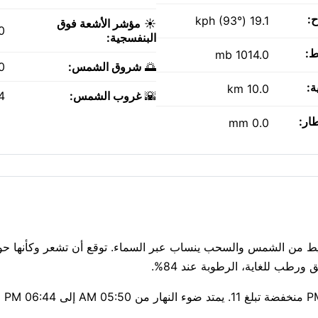
ح:
19.1 kph (93°)
☀️
مؤشر الأشعة فوق
0
البنفسجية:
ط:
1014.0 mb
🌅
شروق الشمس:
AM
ة:
10.0 km
🌇
غروب الشمس:
PM
طار:
0.0 mm
الهواء نقي الي