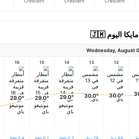
Crescent
Crescent
Crescent
 اليوم 🇯🇲
Wednesday, August 0
16
15
14
13
12
3
30.0°
30.0°
29.0°
29.0°
29.0°
6% مطر
7% مطر
0.3 mm
0.2 mm
0.4 mm