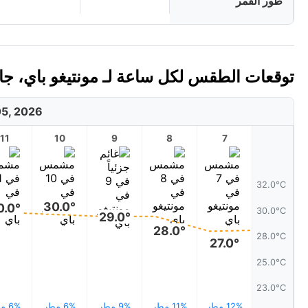
طور القمر
توقعات الطقس لكل ساعة لـ مونتيغو باي، جامايكا
5, 2026
11
10
9
8
7
32.0°C
30.0°
0.0°
30.0°C
29.0°
28.0°
28.0°C
27.0°
25.0°C
23.0°C
12% مطر
11% مطر
9% مطر
6% مطر
6% مطر