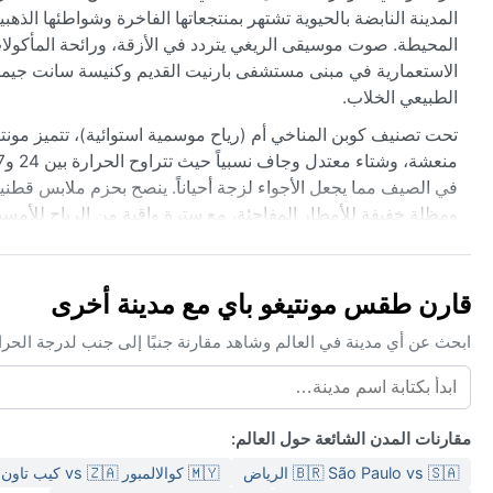
المدينة النابضة بالحيوية تشتهر بمنتجعاتها الفاخرة وشواطئها الذ
المحيطة. صوت موسيقى الريغي يتردد في الأزقة، ورائحة المأكولات
الاستعمارية في مبنى مستشفى بارنيت القديم وكنيسة سانت جيمس الأن
الطبيعي الخلاب.
في الصيف مما يجعل الأجواء لزجة أحياناً. ينصح بحزم ملابس ق
ومظلة خفيفة للأمطار المفاجئة، مع سترة واقية من الرياح للأمسيات
أفضل فترة لزيارة مونتيغو باي جواً تمتد من ديسمبر إلى أبريل، ح
نوفمبر، قد تشهد المدينة هبات رياح قوية وأمطاراً غزيرة مرتبطة با
قارن طقس مونتيغو باي مع مدينة أخرى
نسبة الرطوبة في الصيف مع هطول الأمطار الغزيرة، الأجواء لا تزا
طوال العام لعشاق الطقس الاستوائي.
ابحث عن أي مدينة في العالم وشاهد مقارنة جنبًا إلى جنب لدرجة الحر
مقارنات المدن الشائعة حول العالم:
🇧🇷 São Paulo vs 🇸🇦 الرياض
🇲🇾 كوالالمبور vs 🇿🇦 كيب تاون