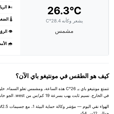
26.3°C
🌬️
الريا
🌡️
الضغ
يشعر وكأنه 28.4°C
مشمس
👁️
الرؤي
🌧️
الأم
كيف هو الطقس في مونتيغو باي الآن؟
في الخارج. نسيم ثابت يهب بسرعة 19 كم/س من west. الجو خانق ورطب للغاية، الرطوبة عند 84%.
حوالي 12س 54د.