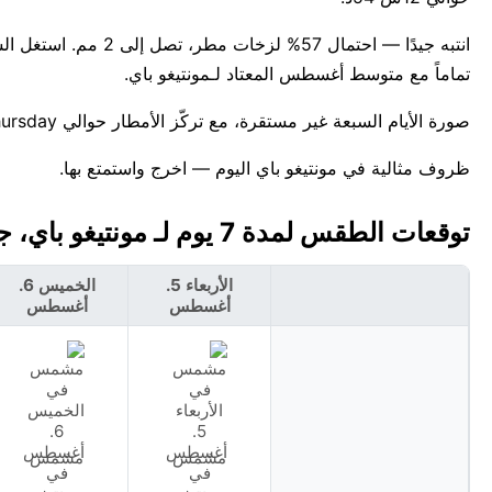
تماماً مع متوسط أغسطس المعتاد لـمونتيغو باي.
صورة الأيام السبعة غير مستقرة، مع تركّز الأمطار حوالي Thursday. للمعلومية، أعلى درجة حرارة قياسية لهذا التاريخ في مونتيغو باي هي 32°C.
ظروف مثالية في مونتيغو باي اليوم — اخرج واستمتع بها.
توقعات الطقس لمدة 7 يوم لـ مونتيغو باي، جامايكا 🇯🇲
الأربعاء 5.
الخميس 6.
أغسطس
أغسطس
مشمس
مشمس