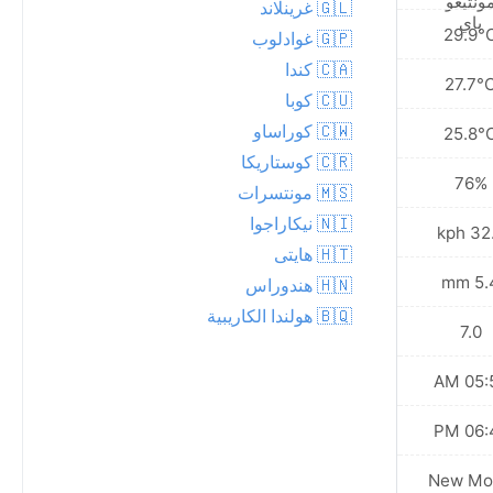
🇬🇱 غرينلاند
29.8°C
29.9°
🇬🇵 غوادلوب
🇨🇦 كندا
27.7°C
27.7°
🇨🇺 كوبا
🇨🇼 كوراساو
25.9°C
25.8°
🇨🇷 كوستاريكا
78%
76%
🇲🇸 مونتسرات
🇳🇮 نيكاراجوا
34.6 kph
32.0 
🇭🇹 هايتى
1.5 mm
5.4 
🇭🇳 هندوراس
🇧🇶 هولندا الكاريبية
7.0
7.0
05:52 AM
05:52
06:41 PM
06:41
New Moon
New Mo