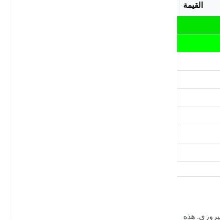
القيمة
فيروزي. هذه