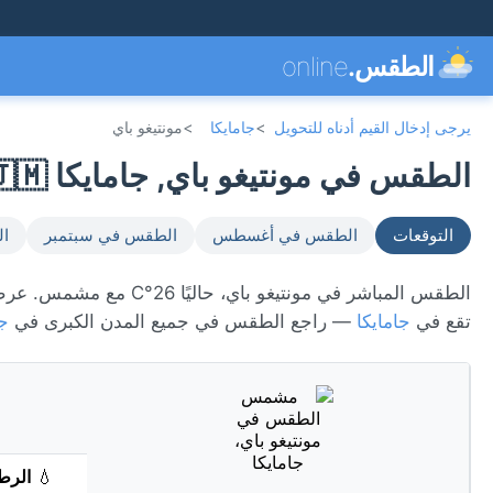
الطقس.
online
يرجى إدخال القيم أدناه للتحويل
>
جامايكا
>
مونتيغو باي
الطقس في مونتيغو باي, جامايكا 🇯🇲
التوقعات
الطقس في أغسطس
الطقس في سبتمبر
ال
تقع في
جامايكا
— راجع الطقس في جميع المدن الكبرى في
جا
💧
الرط