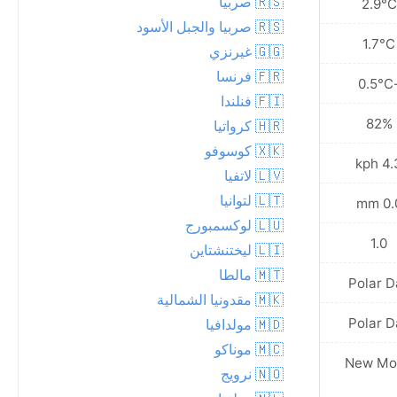
🇷🇸 صربيا
4.0°C
2.9°C
🇷🇸 صربيا والجبل الأسود
3.3°C
1.7°C
🇬🇬 غيرنزي
🇫🇷 فرنسا
2.2°C
-0.
🇫🇮 فنلندا
86%
82%
🇭🇷 كرواتيا
🇽🇰 كوسوفو
13.0 kph
4.3 k
🇱🇻 لاتفيا
🇱🇹 لتوانيا
0.1 mm
0.0 
🇱🇺 لوكسمبورج
1.0
1.0
🇱🇮 ليختنشتاين
🇲🇹 مالطا
Polar Day
Polar D
🇲🇰 مقدونيا الشمالية
Polar Day
Polar D
🇲🇩 مولدافيا
🇲🇨 موناكو
Waxing
New Mo
🇳🇴 نرويج
Crescent