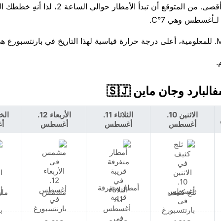
هطول الأمطار غير مرجح — فرصة بنسبة 17% تقريبًا، 0 مم كحد أقصى. من المتوقع أن تب
.
الاثنين 10.
الثلاثاء 11.
الأربعاء 12.
أغسطس
أغسطس
أغسطس
أ
أمطار متفرقة
ثلج كثيف
مشمس
ملب
قريبة