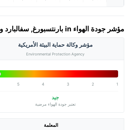
مؤشر جودة الهواء in بارنتسبورغ, سفالبارد وجان ماين 🇸🇯 (AQI)
مؤشر وكالة حماية البيئة الأمريكية
Environmental Protection Agency
5
4
3
2
1
جيد
تعتبر جودة الهواء مرضية
المعلمة