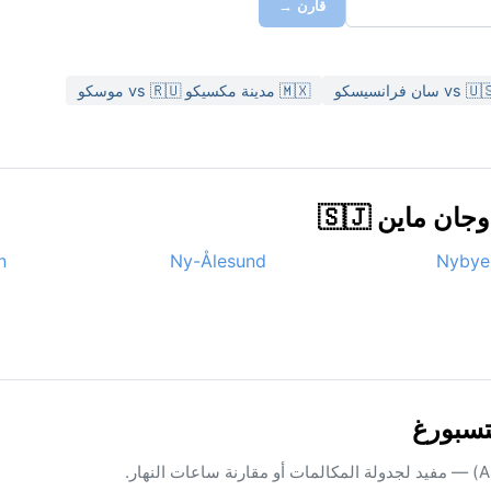
قارن →
🇲🇽 مدينة مكسيكو vs 🇷🇺 موسكو
 ماين 🇸🇯
n
Ny-Ålesund
Nybye
تسبورغ