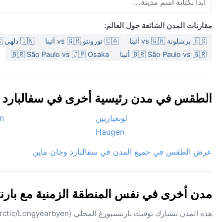
مقارنات المدن الشائعة حول العالم:
🇪🇸 برشلونة vs 🇬🇷 أثينا
🇨🇦 تورونتو vs 🇬🇷 أثينا
🇮🇳 دلهي vs 🇺🇸 سان فرانسيسكو
🇧🇷 São Paulo vs 🇬🇷 أثينا
🇧🇷 São Paulo vs 🇯🇵 Osaka
الطقس في مدن رئيسية أخرى في سفالبارد وجان
لونغياربين
n
Haugen
عرض الطقس في جميع المدن في سفالبارد وجان ماين
مدن أخرى في نفس المنطقة الزمنية مع بارن
هذه المدن تتشارك توقيت بارنتسبورغ المحلي (Arctic/Longyearbyen) — مفيد لجدولة المكالمات أو مقارنة ساعات النهار.