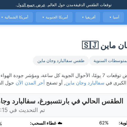
توقعات الطقس الدقيقة
مدن حول العالم
.
عرض جميع الدول
.
آسيا
أفريقيا
أمريكا الجنوبية
أمريكا الشمالية
▼
▼
▼
▼
اين 🇸🇯
متوسطات السنوية
طقس سفالبارد وجان ماين
الطقس المباشر في بارنتسبورغ، حاليًا 2°C مع غائم جزئياً. عرض توقعات 7 يومًا، الأحوال الجوية كل ساعة، ومؤشر
الكبرى في
سفالبارد وجان ماين
, أو تصفح
أحر المدن الآن
حول العا
الطقس الحالي في بارنتسبورغ، سفالبارد وجا
تم التحديث في 15:15 اليوم
وبة:
62%
☁️
غطاء السحب:
%