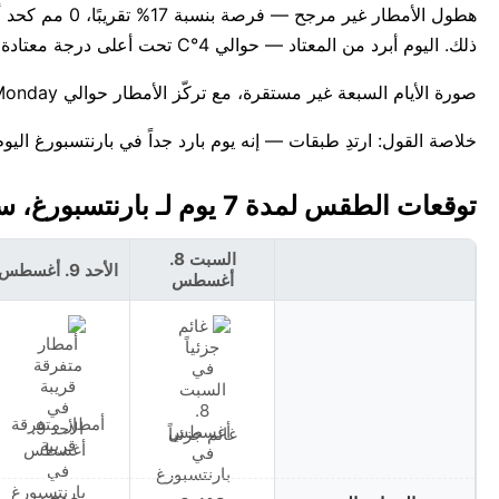
ذلك. اليوم أبرد من المعتاد — حوالي 4°C تحت أعلى درجة معتادة لـأغسطس وهي 7°C.
صورة الأيام السبعة غير مستقرة، مع تركّز الأمطار حوالي Monday. للمعلومية، أعلى درجة حرارة قياسية لهذا التاريخ في بارنتسبورغ هي 18°C.
خلاصة القول: ارتدِ طبقات — إنه يوم بارد جداً في بارنتسبورغ اليوم
توقعات الطقس لمدة 7 يوم لـ بارنتسبورغ، سفالبارد وجان ماين 🇸🇯
السبت 8.
الأحد 9. أغسطس
أغسطس
أمطار متفرقة
غائم جزئياً
قريبة