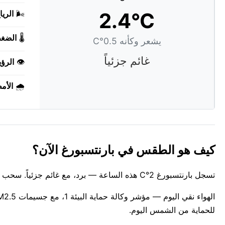
2.4°C
🌬️
الريا
🌡️
الضغ
يشعر وكأنه 0.5°C
غائم جزئياً
👁️
الرؤي
🌧️
الأم
كيف هو الطقس في بارنتسبورغ الآن؟
تسجل بارنتسبورغ 2°C هذه الساعة — برد، مع غائم جزئياً. سحب متفرقة تلطف من حدة أشعة الشمس. يبدو الوضع في الخارج قرابة 0°C.
للحماية من الشمس اليوم.