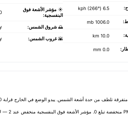
ح:
6.5 kph (266°)
☀️
مؤشر الأشعة فوق
0
البنفسجية:
ط:
1006.0 mb
🌅
شروق الشمس:
y
ة:
10.0 km
🌇
غروب الشمس:
y
طار:
0.0 mm
الهواء نقي اليوم — مؤشر وكالة حماية البيئة 1، مع جس