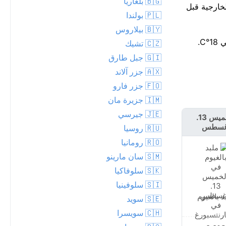
🇧🇬 بلغاريا
دأ الأمطار حوالي الساعة 2، لذا أنهِ خططك الخارجية قبل
🇵🇱 بولندا
🇧🇾 بيلاروس
🇨🇿 تشيك
🇬🇮 جبل طارق
🇦🇽 جزر آلاند
🇫🇴 جزر فارو
🇮🇲 جزيرة مان
🇯🇪 جيرسي
الخميس 13.
الجمعة 14.
غسطس
أغسطس
🇷🇺 روسيا
🇷🇴 رومانيا
🇸🇲 سان مارينو
🇸🇰 سلوفاكيا
🇸🇮 سلوفينيا
د بالغيوم
أمطار متفرقة قريبة
🇸🇪 سويد
🇨🇭 سويسرا