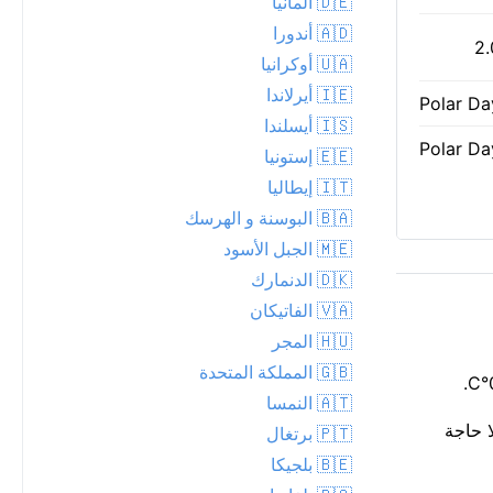
🇩🇪 ألمانيا
🇦🇩 أندورا
2.
🇺🇦 أوكرانيا
🇮🇪 أيرلاندا
Polar Da
🇮🇸 أيسلندا
Polar Da
🇪🇪 إستونيا
🇮🇹 إيطاليا
🇧🇦 البوسنة و الهرسك
🇲🇪 الجبل الأسود
🇩🇰 الدنمارك
🇻🇦 الفاتيكان
🇭🇺 المجر
🇬🇧 المملكة المتحدة
🇦🇹 النمسا
يمات PM2.5 منخفضة تبلغ 0. مؤشر الأشعة فوق البنفسجية منخفض عند 2 — لا حاجة
🇵🇹 برتغال
🇧🇪 بلجيكا