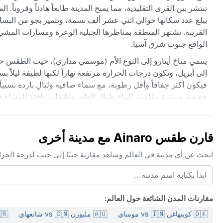
تنتشر بين القرى التقليدية، مما يمنح المدينة طابعاً هادئاً وقروياً.
يبلغ عدد سكانها حوالي اثني عشر ألف نسمة، وتتميز بجو من البسا
القريبة. تشتهر المنطقة بمناظرها الجبلية الوعرة ومسارات المشي 
الواقع جنوب شرق آسيا.
ينتمي مناخ أينارو إلى النوع الأم (موسمي مداري)، حيث الطقس 
إلى أبريل، وتكون درجات الحرارة مرتفعة نهاراً لكنها لطيفة ليلاً بسب
خفيفة، وسترة مقاومة للماء طوال العام، وطبقات دافئة للمساء ف
أفضل وقت لزيارة أينارو مناخياً هو الفترة من مايو إلى أكتوب
بالتنزه دون عوائق. من الظواهر الجوية الملحوظة هنا الرياح الم
قارن طقس Ainaro مع مدينة أخرى
على الطرق الجبلية. كما قد تؤثر الأعاصير المدارية النادرة على المنط
تجعل الأجواء لزجة بعد المطر. من الأفضل تجنب زيارة المنطقة أثناء 
ابحث عن أي مدينة في العالم وشاهد مقارنة جنبًا إلى جنب لدرجة الحر
مقارنات المدن الشائعة حول العالم:
🇩🇰 كوبنهاغن vs 🇮🇳 مومباي
🇦🇺 ملبورن vs 🇨🇳 شانغهاي
🇦🇷 بوينس آيرس 