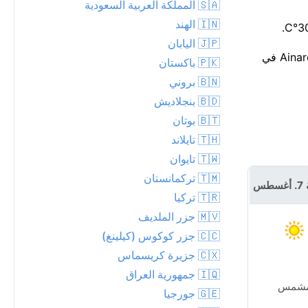
🇸🇦 المملكة العربية السعودية
🇮🇳 الهند
🇯🇵 اليابان
لا تغير كبير هذا الأسبوع — العظمى قرب 27°C، والصغرى حوالي 17°C. أعلى درجة حرارة اليوم تبقى أقل بكثير من الرقم القياسي لـAinaro في
🇵🇰 باكستان
🇧🇳 بروني
🇧🇩 بنجلاديش
🇧🇹 بوتان
🇹🇭 تايلاند
🇹🇼 تايوان
🇹🇲 تركمانستان
طس
🇹🇷 تركيا
🇲🇻 جزر الملديف
🇨🇨 جزر كوكوس (كيلينغ)
🇨🇽 جزيرة كريسماس
🇮🇶 جمهورية العراق
شمس
🇬🇪 جورجيا