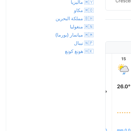
Cresce
🇲🇾 ماليزيا
🇲🇴 مكاو
🇧🇭 مملكة البحرين
🇲🇳 منغوليا
🇲🇲 ميانمار (بورما)
🇳🇵 نيبال
🇭🇰 هونغ كونغ
20
19
18
17
16
15
26.0°
24.0°
23.0°
21.0°
19.0°
19.0°
0.0 mm
0.1 mm
0.1 mm
0.0 mm
0.0 mm
0.0 mm