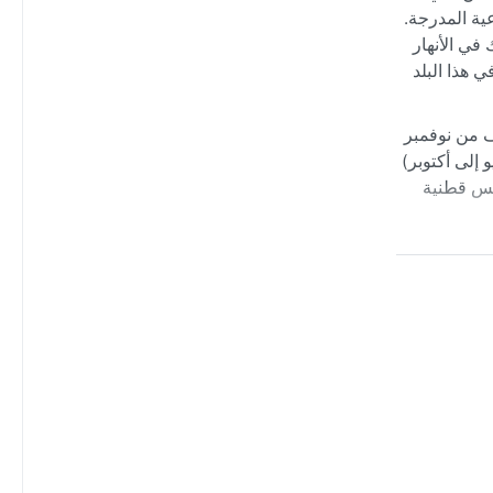
عية المدرجة.
في الأنهار
 هذا البلد
ف من نوفمبر
 إلى أكتوبر)
بير يتجاوز 2000 ملم. ينصح بحزم ملابس قطنية
استمتاع
لاقات أرضية
ة العالية
رورياً.