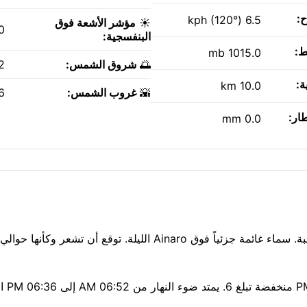
ح:
6.5 kph (120°)
☀️
مؤشر الأشعة فوق
0
البنفسجية:
ط:
1015.0 mb
🌅
شروق الشمس:
AM
ة:
10.0 km
🌇
غروب الشمس:
PM
طار:
0.0 mm
الهواء نقي اليوم — مؤش