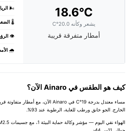
18.6°C
🌬️
الريا
🌡️
الضغ
يشعر وكأنه 20.0°C
أمطار متفرقة قريبة
👁️
الرؤي
🌧️
الأم
كيف هو الطقس في Ainaro الآن؟
الخارج. الجو خانق ورطب للغاية، الرطوبة عند 93%.
حوالي 11س 44د.