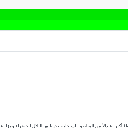
ءً أكثر اعتدالاً من المناطق الساحلية. تحيط بها التلال الخضراء ومزارع 