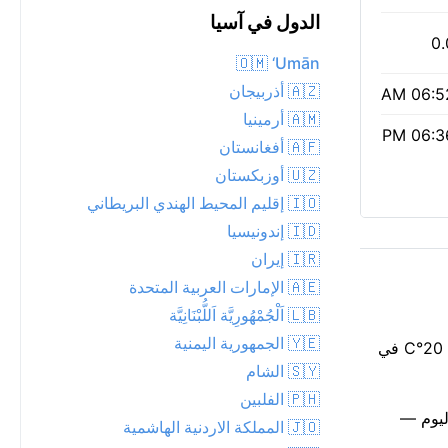
الدول في آسيا
0.
🇴🇲 ‘Umān
🇦🇿 أذربيجان
06:52 
🇦🇲 أرمينيا
06:36 
🇦🇫 أفغانستان
🇺🇿 أوزبكستان
🇮🇴 إقليم المحيط الهندي البريطاني
🇮🇩 إندونيسيا
🇮🇷 إيران
🇦🇪 الإمارات العربية المتحدة
🇱🇧 اَلْجُمْهُورِيَّة اَللُّبْنَانِيَّة
🇾🇪 الجمهورية اليمنية
مساء معتدل بدرجة 19°C في Ainaro الآن، مع أمطار متفاوتة قريبة. سماء غائمة جزئياً فوق Ainaro الليلة. توقع أن تشعر وكأنها حوالي 20°C في
🇸🇾 الشام
🇵🇭 الفلبين
ر وكالة حماية البيئة 1، مع جسيمات PM2.5 منخفضة تبلغ 6. يمتد ضوء النهار من 06:52 AM إلى 06:36 PM اليوم —
🇯🇴 المملكة الاردنية الهاشمية