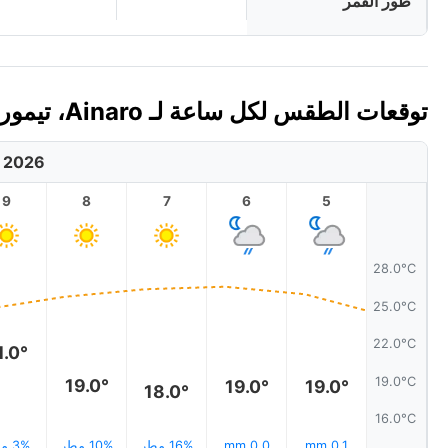
طور القمر
توقعات الطقس لكل ساعة لـ Ainaro، تيمور الشرقية اليوم 🇹🇱
, 2026
9
8
7
6
5
28.0°C
25.0°C
22.0°C
1.0°
19.0°C
19.0°
19.0°
19.0°
18.0°
16.0°C
0.1 mm
0.0 mm
16% مطر
10% مطر
3% مطر