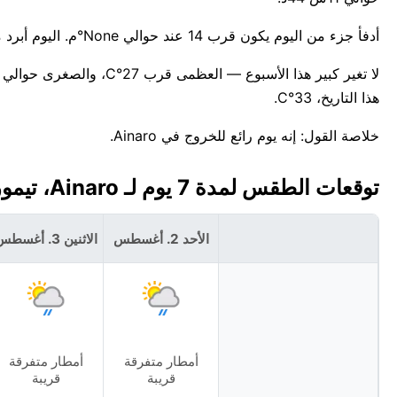
أدفأ جزء من اليوم يكون قرب 14 عند حوالي None°م. اليوم أبرد من المعتاد — حوالي 11°C تحت أعلى درجة معتادة لـأغسطس وهي 30°C.
هذا التاريخ، 33°C.
خلاصة القول: إنه يوم رائع للخروج في Ainaro.
توقعات الطقس لمدة 7 يوم لـ Ainaro، تيمور الشرقية 🇹🇱
الأحد 2. أغسطس
الاثنين 3. أغسطس
أمطار متفرقة
أمطار متفرقة
قريبة
قريبة