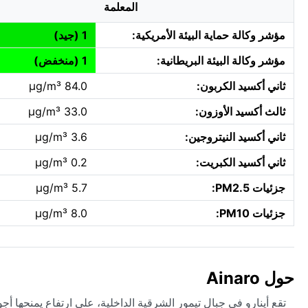
المعلمة
مؤشر وكالة حماية البيئة الأمريكية:
1 (جيد)
مؤشر وكالة البيئة البريطانية:
1 (منخفض)
ثاني أكسيد الكربون:
84.0 µg/m³
ثالث أكسيد الأوزون:
33.0 µg/m³
ثاني أكسيد النيتروجين:
3.6 µg/m³
ثاني أكسيد الكبريت:
0.2 µg/m³
جزئيات PM2.5:
5.7 µg/m³
جزئيات PM10:
8.0 µg/m³
حول Ainaro
تقع أينارو في جبال تيمور الشرقية الداخلية، على ارتفاع يمنحها أجوا