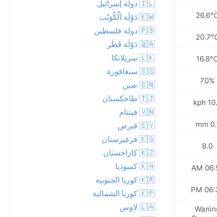
🇮🇱 دولة إسرائيل
26.6°
🇰🇼 دَوْلَة اَلْكُوَيْت
🇵🇸 دولة فلسطين
20.7°
🇶🇦 دَوْلَة قَطَر
🇱🇰 سريلانكا
16.8°
🇸🇬 سنغافورة
70%
🇨🇳 صين
🇹🇯 طاجكستان
10.8 
🇻🇳 فيتنام
0.1 
🇨🇾 قبرص
🇰🇬 قرغيزستان
8.0
🇰🇿 كازاخستان
🇰🇭 كمبوديا
06:51
🇰🇷 كوريا الجنوبية
06:36
🇰🇵 كوريا الشمالية
🇱🇦 لاوس
Wanin