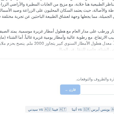
 المناظر الطبيعية هنا خلابة، مع مزيج من الغابات المطيرة والأراضي الزرا
طة والأصالة، حيث يعتمد السكان المحليون على الزراعة وصيد الأسماك 
الجميلة، مما يجعلها وجهة لعشاق الطبيعة الباحثين عن تجربة مختلفة في
حار ورطب على مدار العام مع هطول أمطار غزيرة موسمية. يمتد الصي
ب الارتفاع، مع رطوبة عالية وأمطار يومية غزيرة غالباً. أما الشتاء (مايو
فيكون أكثر جفافاً وأقل رطوبة، مع سماء صافية وليالٍ باردة نسبياً. معدل هطول الأمطار السنوي ك
ي الشتاء، خاصة للتنقل في الجبال.
ر (موسم الجفاف)، حيث الطقس مستقر وأشعة الشمس وفيرة، مع فرصة لل
وسمية التي تجلب عواصف رعدية قوية أحياناً، وهطول أمطار قد يسبب انز
قة خلال أواخر الصيف. لا تشهد أينارو ثلوجاً أو ضباباً كثيفاً، لكن الرطوب
ذروة الأمطار (يناير وفبراير) إذا كان السفر عبر الطرق الوعرة أمراً ض
ارة والظروف والتوقعات.
قارن →
vs 🇬 أثينا
🇦🇹 فيينا vs 🇦🇺 سيدني