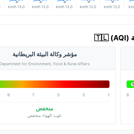
↑
↑
↑
↑
↑
h
13.0 km/h
13.0 km/h
13.0 km/h
12.0 km/h
12.0 km/h
مؤشر وكالة البيئة البريطانية
Department for Environment, Food & Rural Affairs
1
9
7
5
3
1
6
منخفض
تلوث الهواء منخفض