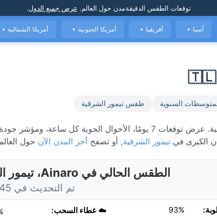
توقعات الطقس الدقيقة
مدن حول العالم
.
عرض جميع الدول
.
آسيا
أفريقيا
أمريكا الجنوبية
أمريكا الشمالية
▼
▼
▼
▼
متوسطات السنوية
طقس تيمور الشرقية
الطقس المباشر في Ainaro، حاليًا 19°C مع أمطار متفرقة قريبة. عرض توقعات 7 يومًا، الأحوال الجوية كل ساعة، و
 الكبرى في
تيمور الشرقية
, أو تصفح
أحر المدن الآن
حول العالم
الطقس الحالي في Ainaro، تيمور الشرقية
تم التحديث في 4:45 اليوم
وبة:
93%
☁️
غطاء السحب:
%