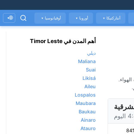
🌐
أنتاركتيكا
أوروبا
أوقيانوسيا
▾
▼
▼
▼
أهم المدن في Timor Leste
ديلي
Maliana
Suai
Likisá
مؤشر جودة الهواء.
Aileu
.
Lospalos
Maubara
Baukau
Ainaro
Atauro
84