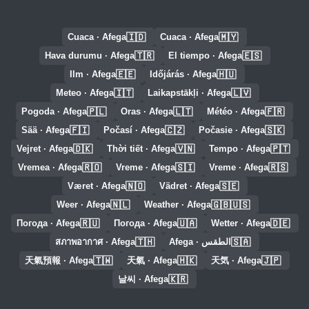
🇮🇩
🇲🇾
Cuaca · Afega
Cuaca · Afega
🇹🇷
🇪🇸
Hava durumu · Afega
El tiempo · Afega
🇪🇪
🇭🇺
Ilm · Afega
Időjárás · Afega
🇮🇹
🇱🇻
Meteo · Afega
Laikapstākļi · Afega
🇵🇱
🇱🇹
🇫🇷
Pogoda · Afega
Oras · Afega
Météo · Afega
🇫🇮
🇨🇿
🇸🇰
Sää · Afega
Počasí · Afega
Počasie · Afega
🇩🇰
🇻🇳
🇵🇹
Vejret · Afega
Thời tiết · Afega
Tempo · Afega
🇷🇴
🇸🇮
🇷🇸
Vremea · Afega
Vreme · Afega
Vreme · Afega
🇳🇴
🇸🇪
Været · Afega
Vädret · Afega
🇳🇱
🇬🇧🇺🇸
Weer · Afega
Weather · Afega
🇷🇺
🇺🇦
🇩🇪
Погода · Afega
Погода · Afega
Wetter · Afega
🇹🇭
🇸🇦
الطقس · Afega
สภาพอากาศ · Afega
🇹🇼
🇭🇰
🇯🇵
天氣預報 · Afega
天氣 · Afega
天気 · Afega
🇰🇷
날씨 · Afega