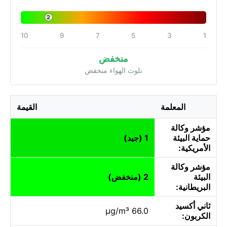
2
10
9
7
5
3
1
منخفض
تلوث الهواء منخفض
المعلمة
القيمة
مؤشر وكالة
حماية البيئة
1 (جيد)
الأمريكية:
مؤشر وكالة
البيئة
2 (منخفض)
البريطانية:
ثاني أكسيد
66.0 µg/m³
الكربون: