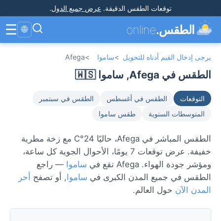
توقعات الطقس الدقيقة
.
عرض جميع الدول
.
☰
الطقس.
online
🌐
يرجى إدخال القيم أدناه للتحويل
>
ساموا
>
Afega
الطقس في Afega, ساموا 🇼🇸
التوقعات
الطقس في أغسطس
الطقس في سبتمبر
المتوسطات السنوية
طقس ساموا
الطقس المباشر في Afega، حاليًا 24°C مع زخة مطرية
خفيفة. عرض توقعات 7 يومًا، الأحوال الجوية كل ساعة،
ومؤشر جودة الهواء. Afega تقع في
ساموا
— راجع
الطقس في جميع المدن الكبرى في
ساموا
, أو تصفح
أحر
المدن الآن
حول العالم.