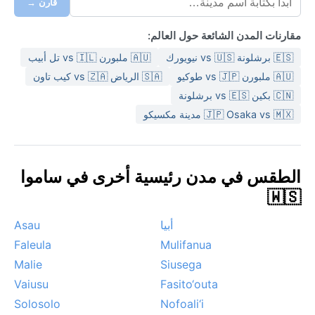
قارن →
مقارنات المدن الشائعة حول العالم:
🇪🇸 برشلونة vs 🇺🇸 نيويورك
🇦🇺 ملبورن vs 🇮🇱 تل أبيب
🇦🇺 ملبورن vs 🇯🇵 طوكيو
🇸🇦 الرياض vs 🇿🇦 كيب تاون
🇨🇳 بكين vs 🇪🇸 برشلونة
🇯🇵 Osaka vs 🇲🇽 مدينة مكسيكو
الطقس في مدن رئيسية أخرى في ساموا
🇼🇸
أبيا
Asau
Faleula
Mulifanua
Malie
Siusega
Vaiusu
Fasito‘outa
Solosolo
Nofoali‘i