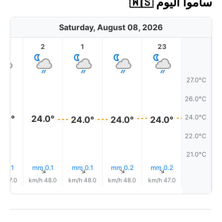
ساموا اليوم 🇼🇸
Saturday, August 08, 2026
3
2
1
23
27.0°C
26.0°C
4.0°
24.0°
24.0°C
24.0°
24.0°
24.0°
22.0°C
21.0°C
0.1 mm
0.1 mm
0.1 mm
0.2 mm
0.2 mm
↑
↑
↑
↑
↑
47.0 km/h
48.0 km/h
48.0 km/h
48.0 km/h
47.0 km/h