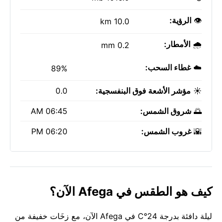
👁️
الرؤية:
10.0 km
🌧️
الأمطار:
0.2 mm
☁️
غطاء السحب:
89%
☀️
مؤشر الأشعة فوق البنفسجية:
0.0
🌅
شروق الشمس:
06:45 AM
🌇
غروب الشمس:
06:20 PM
كيف هو الطقس في Afega الآن؟
ليلة دافئة بدرجة 24°C في Afega الآن، مع زخَات خفيفة من