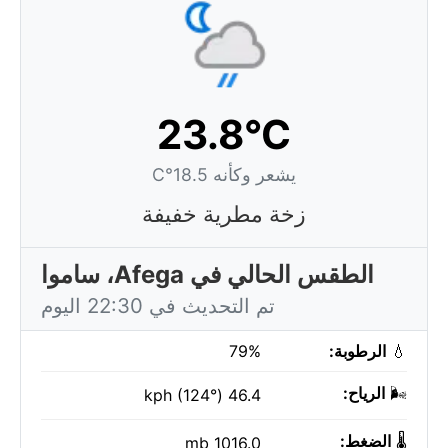
23.8°C
يشعر وكأنه 18.5°C
زخة مطرية خفيفة
الطقس الحالي في Afega، ساموا
تم التحديث في 22:30 اليوم
💧
الرطوبة:
79%
🌬️
الرياح:
46.4 kph (124°)
🌡️
الضغط:
1016.0 mb