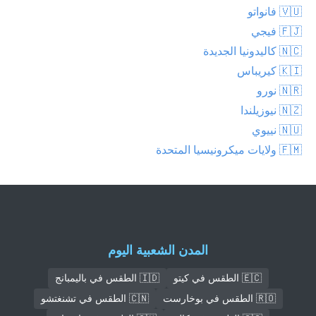
🇻🇺 فانواتو
🇫🇯 فيجي
🇳🇨 كاليدونيا الجديدة
🇰🇮 كيريباس
🇳🇷 نورو
🇳🇿 نيوزيلندا
🇳🇺 نييوي
🇫🇲 ولايات ميكرونيسيا المتحدة
المدن الشعبية اليوم
🇪🇨 الطقس في كيتو
🇮🇩 الطقس في باليمبانج
🇷🇴 الطقس في بوخارست
🇨🇳 الطقس في تشنغتشو