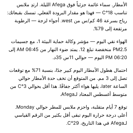
الأمطار. سماء غائمة جزئياً فوق Afega الليلة. ارتدِ ملابس
تناسب 18°C — فهذا هو مقدار البرودة الفعلي. تمسك بقبعاتك:
رياح بسرعة 46 كم/س من west. أجواء لزجة — الرطوبة
مرتفعة إلى 79%.
الهواء نقي اليوم — مؤشر وكالة حماية البيئة 1، مع جسيمات
PM2.5 منخفضة تبلغ 12. يمتد ضوء النهار من 06:45 AM إلى
06:20 PM اليوم — حوالي 11س 35د.
احتمال هطول الأمطار اليوم كبير جدًا، بنسبة 71% مع توقعات
تصل إلى 3 مم. من المتوقع أن تخف حدة الأمطار حوالي
الساعة later، يليها هواء أكثر جفافًا. هذا أقل بحوالي 3°C من
متوسط أغسطس المعتاد لـAfega.
توقع 7 أيام متقلبة، واحزم ملابس للمطر حوالي Monday.
أعلى درجة حرارة اليوم تبقى أقل بكثير من الرقم القياسي
لـAfega في هذا التاريخ، 29°C.