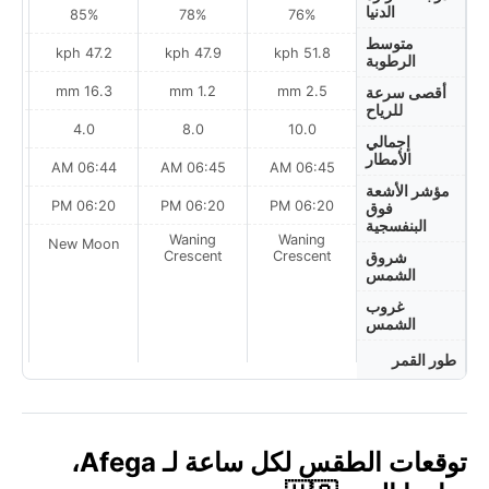
الدنيا
85%
78%
76%
متوسط
ph
47.2 kph
47.9 kph
51.8 kph
الرطوبة
16.3 mm
1.2 mm
2.5 mm
أقصى سرعة
للرياح
4.0
8.0
10.0
إجمالي
الأمطار
AM
06:44 AM
06:45 AM
06:45 AM
مؤشر الأشعة
PM
06:20 PM
06:20 PM
06:20 PM
فوق
البنفسجية
Waning
Waning
on
New Moon
Crescent
Crescent
شروق
الشمس
غروب
الشمس
طور القمر
توقعات الطقس لكل ساعة لـ Afega،