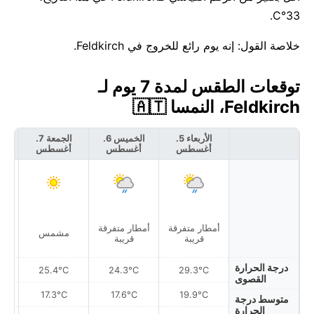
33°C.
خلاصة القول: إنه يوم رائع للخروج في Feldkirch.
توقعات الطقس لمدة 7 يوم لـ
Feldkirch، النمسا 🇦🇹
الأربعاء 5.
الخميس 6.
الجمعة 7.
أغسطس
أغسطس
أغسطس
أ
أمطار متفرقة
أمطار متفرقة
مشمس
قريبة
قريبة
درجة الحرارة
25.4°C
24.3°C
29.3°C
القصوى
17.3°C
17.6°C
19.9°C
متوسط درجة
الحرارة