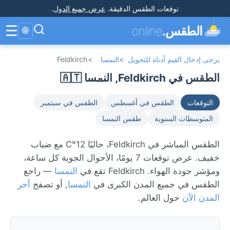
توقعات الطقس الدقيقة
.
عرض جميع الدول
.
☰
الطقس.
online
🌐
يرجى إدخال القيم أدناه للتحويل
>
النمسا
>
Feldkirch
الطقس في Feldkirch, النمسا 🇦🇹
التوقعات
الطقس في أغسطس
الطقس في سبتمبر
المتوسطات السنوية
طقس النمسا
الطقس المباشر في Feldkirch، حاليًا 12°C مع ضباب
خفيف. عرض توقعات 7 يومًا، الأحوال الجوية كل ساعة،
ومؤشر جودة الهواء. Feldkirch تقع في
النمسا
— راجع
الطقس في جميع المدن الكبرى في
النمسا
, أو تصفح
أحر
المدن الآن
حول العالم.