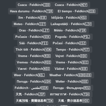
🇮🇩
🇲🇾
Cuaca · Feldkirch
Cuaca · Feldkirch
🇹🇷
🇪🇸
Hava durumu · Feldkirch
El tiempo · Feldkirch
🇪🇪
🇭🇺
Ilm · Feldkirch
Időjárás · Feldkirch
🇮🇹
🇱🇻
Meteo · Feldkirch
Laikapstākļi · Feldkirch
🇱🇹
🇫🇷
Oras · Feldkirch
Météo · Feldkirch
🇸🇰
🇵🇱
Počasie · Feldkirch
Pogoda · Feldkirch
🇫🇮
🇨🇿
Sää · Feldkirch
Počasí · Feldkirch
🇻🇳
🇵🇹
Thời tiết · Feldkirch
Tempo · Feldkirch
🇷🇸
🇩🇰
Vreme · Feldkirch
Vejret · Feldkirch
🇷🇴
🇸🇮
Vremea · Feldkirch
Vreme · Feldkirch
🇳🇴
🇸🇪
Været · Feldkirch
Vädret · Feldkirch
🇳🇱
🇬🇧🇺🇸
Weer · Feldkirch
Weather · Feldkirch
🇺🇦
🇩🇪
Погода · Feldkirch
Wetter · Feldkirch
🇸🇦
🇷🇺
Погода · Фельдкирх
الطقس · Feldkirch
🇯🇵
🇹🇭
天気 · Feldkirch
สภาพอากาศ · Feldkirch
🇹🇼
🇭🇰
天氣預報 · 費爾德基希
天氣 · 费尔德基希