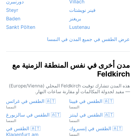
Villach
دورنبيرن
فينر نويشتات
Steyr
بريغنز
Baden
Sankt Pölten
Lustenau
عرض الطقس في جميع المدن في النمسا
مدن أخرى في نفس المنطقة الزمنية مع
Feldkirch
هذه المدن تتشارك توقيت Feldkirch المحلي (Europe/Vienna)
— مفيد لجدولة المكالمات أو مقارنة ساعات النهار.
🇦🇹 الطقس في فيينا
🇦🇹 الطقس في غراتس
النمسا
النمسا
🇦🇹 الطقس في لينتز
🇦🇹 الطقس في سالزبورغ
النمسا
النمسا
🇦🇹 الطقس في إنسبروك
🇦🇹 الطقس في
Klagenfurt am
النمسا