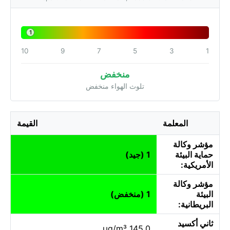
1
10
9
7
5
3
1
منخفض
تلوث الهواء منخفض
المعلمة
القيمة
مؤشر وكالة
حماية البيئة
1 (جيد)
الأمريكية:
مؤشر وكالة
البيئة
1 (منخفض)
البريطانية:
ثاني أكسيد
145.0 µg/m³