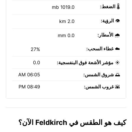
🌡️
الضغط:
1019.0 mb
👁️
الرؤية:
2.0 km
🌧️
الأمطار:
0.0 mm
☁️
غطاء السحب:
27%
☀️
مؤشر الأشعة فوق البنفسجية:
0.0
🌅
شروق الشمس:
06:05 AM
🌇
غروب الشمس:
08:49 PM
كيف هو الطقس في Feldkirch الآن؟