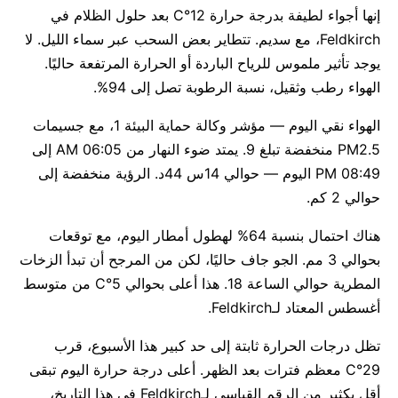
إنها أجواء لطيفة بدرجة حرارة 12°C بعد حلول الظلام في
Feldkirch، مع سديم. تتطاير بعض السحب عبر سماء الليل. لا
يوجد تأثير ملموس للرياح الباردة أو الحرارة المرتفعة حاليًا.
الهواء رطب وثقيل، نسبة الرطوبة تصل إلى 94%.
الهواء نقي اليوم — مؤشر وكالة حماية البيئة 1، مع جسيمات
PM2.5 منخفضة تبلغ 9. يمتد ضوء النهار من 06:05 AM إلى
08:49 PM اليوم — حوالي 14س 44د. الرؤية منخفضة إلى
حوالي 2 كم.
هناك احتمال بنسبة 64% لهطول أمطار اليوم، مع توقعات
بحوالي 3 مم. الجو جاف حاليًا، لكن من المرجح أن تبدأ الزخات
المطرية حوالي الساعة 18. هذا أعلى بحوالي 5°C من متوسط
أغسطس المعتاد لـFeldkirch.
تظل درجات الحرارة ثابتة إلى حد كبير هذا الأسبوع، قرب
29°C معظم فترات بعد الظهر. أعلى درجة حرارة اليوم تبقى
أقل بكثير من الرقم القياسي لـFeldkirch في هذا التاريخ،