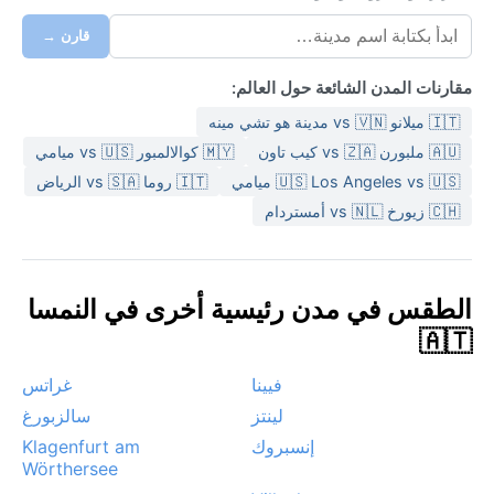
قارن →
مقارنات المدن الشائعة حول العالم:
🇮🇹 ميلانو vs 🇻🇳 مدينة هو تشي مينه
🇦🇺 ملبورن vs 🇿🇦 كيب تاون
🇲🇾 كوالالمبور vs 🇺🇸 ميامي
🇺🇸 Los Angeles vs 🇺🇸 ميامي
🇮🇹 روما vs 🇸🇦 الرياض
🇨🇭 زيورخ vs 🇳🇱 أمستردام
الطقس في مدن رئيسية أخرى في النمسا
🇦🇹
فيينا
غراتس
لينتز
سالزبورغ
إنسبروك
Klagenfurt am
Wörthersee