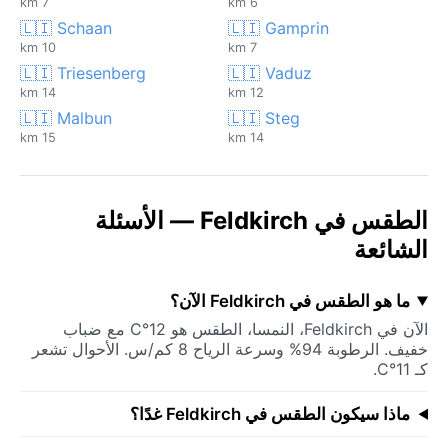
7 km
6 km
🇱🇮 Schaan
🇱🇮 Gamprin
10 km
7 km
🇱🇮 Triesenberg
🇱🇮 Vaduz
14 km
12 km
🇱🇮 Malbun
🇱🇮 Steg
15 km
14 km
الطقس في Feldkirch — الأسئلة
الشائعة
ما هو الطقس في Feldkirch الآن؟
الآن في Feldkirch، النمسا، الطقس هو 12°C مع ضباب
خفيف. الرطوبة 94% وسرعة الرياح 8 كم/س. الأحوال تشعر
كـ 11°C.
ماذا سيكون الطقس في Feldkirch غدًا؟