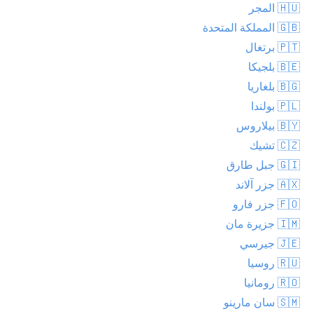
🇭🇺 المجر
🇬🇧 المملكة المتحدة
🇵🇹 برتغال
🇧🇪 بلجيكا
🇧🇬 بلغاريا
🇵🇱 بولندا
🇧🇾 بيلاروس
🇨🇿 تشيك
🇬🇮 جبل طارق
🇦🇽 جزر آلاند
🇫🇴 جزر فارو
🇮🇲 جزيرة مان
🇯🇪 جيرسي
🇷🇺 روسيا
🇷🇴 رومانيا
🇸🇲 سان مارينو