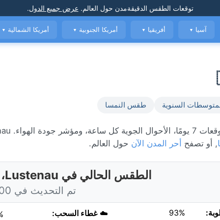
توقعات الطقس الدقيقة
مدن حول العالم
.
عرض جميع الدول
.
آسيا
أفريقيا
أمريكا الجنوبية
أمريكا الشمالية
▼
▼
▼
▼
متوسطات السنوية
طقس النمسا
, أو تصفح
أحر المدن الآن
حول العالم.
الطقس الحالي في Lustenau، النمسا
تم التحديث في 5:00 اليوم
وبة:
93%
☁️
غطاء السحب:
%