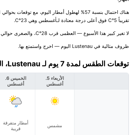
تقريباً 5°C فوق أعلى درجة معتادة لـأغسطس وهي 23°C.
لا تغير كبير هذا الأسبوع — العظمى قرب 28°C، والصغرى حوالي 13°C. للمعلومية، أعلى درجة حرارة قياسية لهذا التاريخ في Lustenau هي 33°C.
ظروف مثالية في Lustenau اليوم — اخرج واستمتع بها.
توقعات الطقس لمدة 7 يوم لـ Lustenau، النمسا 🇦🇹
الأربعاء 5.
الخميس 6.
أغسطس
أغسطس
أمطار متفرقة
مشمس
قريبة