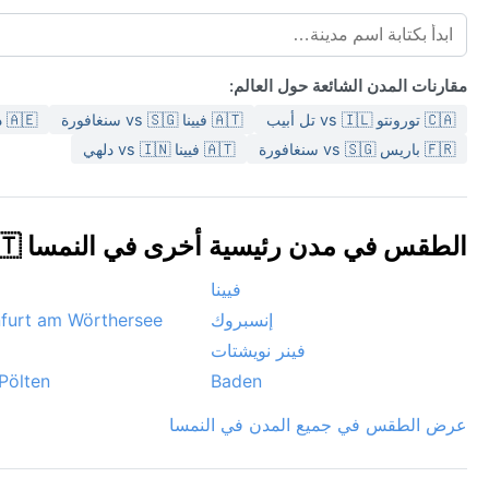
مقارنات المدن الشائعة حول العالم:
🇨🇦 تورونتو vs 🇮🇱 تل أبيب
🇦🇹 فيينا vs 🇸🇬 سنغافورة
🇦🇪 دبي vs 🇯🇵 Osaka
🇫🇷 باريس vs 🇸🇬 سنغافورة
🇦🇹 فيينا vs 🇮🇳 دلهي
الطقس في مدن رئيسية أخرى في النمسا 🇦🇹
فيينا
إنسبروك
furt am Wörthersee
فينر نويشتات
Pölten
Baden
عرض الطقس في جميع المدن في النمسا