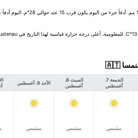
هناك احتمال بنسبة 57% لهطول أمطار اليوم، مع توقعات بحوالي 1 مم. أدفأ ج
الجمعة 7.
السبت 8.
الأحد 9. أغسطس
أغسطس
أغسطس
أ
مشمس
مشمس
مشمس
م