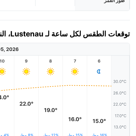
طور القمر
توقعات الطقس لكل ساعة لـ Lustenau، النمسا اليوم 🇦🇹
5, 2026
10
9
8
7
6
30.0°C
26.0°C
4.0°
22.0°
22.0°C
19.0°
17.0°C
16.0°
15.0°
13.0°C
16% مطر
15% مطر
12% مطر
8% مطر
4% مطر