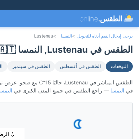
الطقس.
online
يرجى إدخال القيم أدناه للتحويل
>
النمسا
>
Lustenau
الطقس في Lustenau, النمسا 🇦🇹
التوقعات
الطقس في أغسطس
الطقس في سبتمبر
ال
في
النمسا
— راجع الطقس في جميع المدن الكبرى في
النمسا
💧
الرط