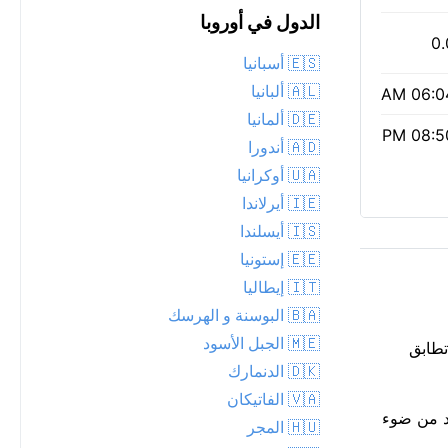
الدول في أوروبا
0.
🇪🇸 أسبانيا
🇦🇱 ألبانيا
06:04 
🇩🇪 ألمانيا
08:50 
🇦🇩 أندورا
🇺🇦 أوكرانيا
🇮🇪 أيرلاندا
🇮🇸 أيسلندا
🇪🇪 إستونيا
🇮🇹 إيطاليا
🇧🇦 البوسنة و الهرسك
🇲🇪 الجبل الأسود
ارة المحسوسة تطابق
🇩🇰 الدنمارك
🇻🇦 الفاتيكان
 بسهولة: جودة الهواء جيدة، مؤشر وكالة حماية البيئة 1. أشرقت الشمس عند 06:04 AM وتغرب عند 08:50 PM، لمدة 14س 46د من ضوء
🇭🇺 المجر