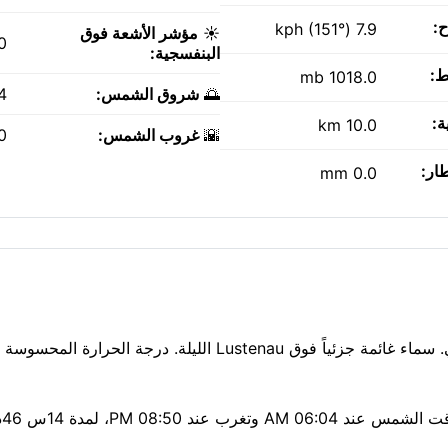
ح:
7.9 kph (151°)
☀️
مؤشر الأشعة فوق
0
البنفسجية:
ط:
1018.0 mb
🌅
شروق الشمس:
AM
ة:
10.0 km
🌇
غروب الشمس:
PM
طار:
0.0 mm
جو لطيف بدرجة 15°C بعد حلول الظلام في Lustenau، مع صافي. سماء غائمة جزئياً فوق Lustenau الليلة. درجة الحر
تنفس