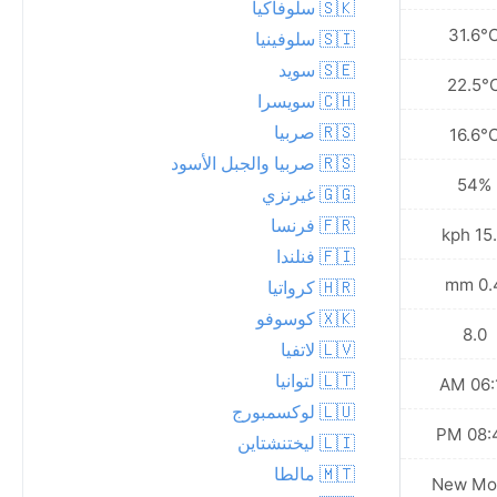
🇸🇰 سلوفاكيا
29.3°C
31.6°
🇸🇮 سلوفينيا
🇸🇪 سويد
21.9°C
22.5°
🇨🇭 سويسرا
🇷🇸 صربيا
15.2°C
16.6°
🇷🇸 صربيا والجبل الأسود
60%
54%
🇬🇬 غيرنزي
🇫🇷 فرنسا
8.3 kph
15.8 
🇫🇮 فنلندا
0.3 mm
0.4 
🇭🇷 كرواتيا
🇽🇰 كوسوفو
7.0
8.0
🇱🇻 لاتفيا
🇱🇹 لتوانيا
06:12 AM
06:11
🇱🇺 لوكسمبورج
08:40 PM
08:42
🇱🇮 ليختنشتاين
🇲🇹 مالطا
New Moon
New Mo