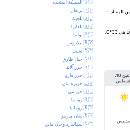
🇬🇧 المملكة المتحدة
🇵🇹 برتغال
زء من اليوم يكون قرب 15 عند حوالي 28°م. اليوم أدفأ من المعتاد —
🇧🇪 بلجيكا
🇧🇬 بلغاريا
🇵🇱 بولندا
🇧🇾 بيلاروس
🇨🇿 تشيك
🇬🇮 جبل طارق
🇦🇽 جزر آلاند
🇫🇴 جزر فارو
الاثنين 10.
الثلاثاء 11.
غسطس
أغسطس
🇮🇲 جزيرة مان
🇯🇪 جيرسي
🇷🇺 روسيا
🇷🇴 رومانيا
🇸🇲 سان مارينو
شمس
مشمس
🇸🇯 سفالبارد وجان ماين