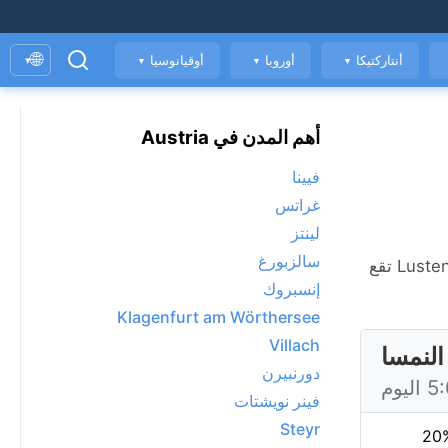
🌐
أنتاركتيكا
أوروبا
أوقيانوسيا
▾
▼
▼
▼
أهم المدن في Austria
فيينا
غراتس
لينتز
سالزبورغ
الطقس المباشر في Lustenau، حاليًا 15°C مع صحو. عرض توقعات 7 يومًا، الأحوال الجوية كل ساعة، ومؤشر جودة الهواء. Lustenau تقع
إنسبروك
Klagenfurt am Wörthersee
Villach
دورنبيرن
فينر نويشتات
Steyr
20