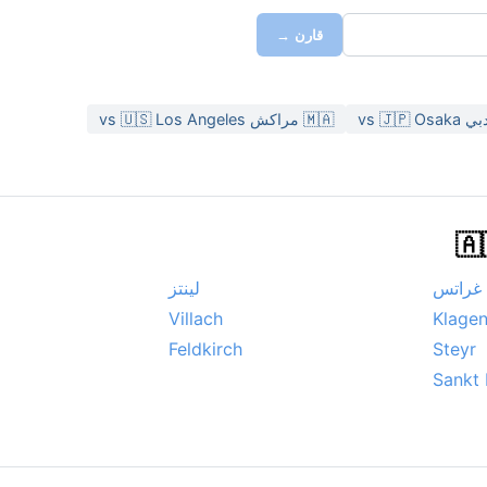
قارن →
🇲🇦 مراكش vs 🇺🇸 Los Angeles
غراتس
لينتز
Villach
Klagen
Feldkirch
Steyr
Sankt 