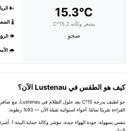
15.3°C
🌬️
الريا
🌡️
الضغ
يشعر وكأنه 15.2°C
صحو
👁️
الرؤي
🌧️
الأم
كيف هو الطقس في Lustenau الآن؟
القراءة تقريبًا تمامًا. أجواء استوائية ثقيلة الآن — 93% رطوبة.
النهار.