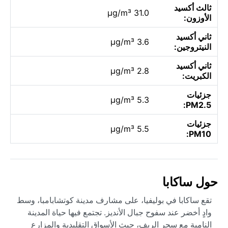
ثالث أكسيد
31.0 µg/m³
الأوزون:
ثاني أكسيد
3.6 µg/m³
النيتروجين:
ثاني أكسيد
2.8 µg/m³
الكبريت:
جزئيات
5.3 µg/m³
PM2.5:
جزئيات
5.5 µg/m³
PM10:
حول ساكابا
تقع ساكابا في بوليفيا، على مشارف مدينة كوتشابامبا، وسط
وادٍ أخضر عند سفوح جبال الأنديز. تجتمع فيها حياة المدينة
النامية مع سحر الريف، حيث الأسواق التقليدية والمزارع