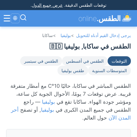
توقعات الطقس الدقيقة
.
عرض جميع الدول
.
☰
الطقس.
online
🌐
يرجى إدخال القيم أدناه للتحويل
>
بوليفيا
>
ساكابا
الطقس في ساكابا, بوليفيا 🇧🇴
التوقعات
الطقس في أغسطس
الطقس في سبتمبر
المتوسطات السنوية
طقس بوليفيا
الطقس المباشر في ساكابا، حاليًا 10°C مع أمطار متفرقة
قريبة. عرض توقعات 7 يومًا، الأحوال الجوية كل ساعة،
ومؤشر جودة الهواء. ساكابا تقع في
بوليفيا
— راجع
الطقس في جميع المدن الكبرى في
بوليفيا
, أو تصفح
أحر
المدن الآن
حول العالم.