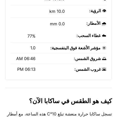
👁️
الرؤية:
10.0 km
🌧️
الأمطار:
0.0 mm
☁️
غطاء السحب:
77%
☀️
مؤشر الأشعة فوق البنفسجية:
1.0
🌅
شروق الشمس:
06:46 AM
🌇
غروب الشمس:
06:13 PM
كيف هو الطقس في ساكابا الآن؟
تسجل ساكابا حرارة منعشة تبلغ 10°C هذه الساعة، مع أمطار