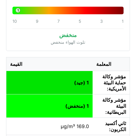
1
10
9
7
5
3
1
منخفض
تلوث الهواء منخفض
المعلمة
القيمة
مؤشر وكالة
حماية البيئة
1 (جيد)
الأمريكية:
مؤشر وكالة
البيئة
1 (منخفض)
البريطانية:
ثاني أكسيد
169.0 µg/m³
الكربون: