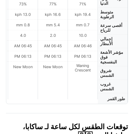
الدنيا
73%
77%
71%
متوسط
h
13.0 kph
16.6 kph
19.4 kph
الرطوبة
0.8 mm
5.4 mm
0.7 mm
أقصى سرعة
للرياح
4.0
2.0
10.0
إجمالي
الأمطار
AM
06:45 AM
06:45 AM
06:46 AM
مؤشر الأشعة
PM
06:13 PM
06:13 PM
06:13 PM
فوق
البنفسجية
Waning
on
New Moon
New Moon
Crescent
شروق
الشمس
غروب
الشمس
طور القمر
توقعات الطقس لكل ساعة لـ ساكابا،