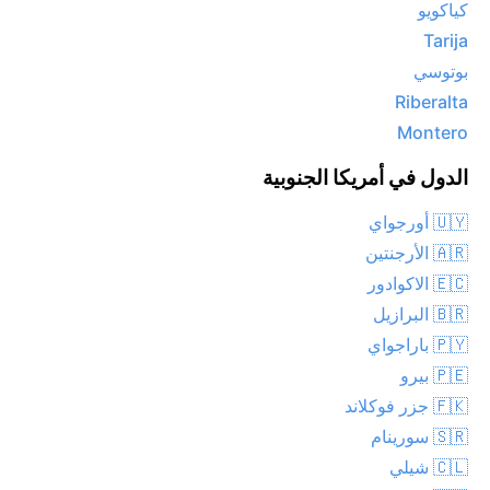
كياكويو
Tarija
بوتوسي
Riberalta
Montero
الدول في أمريكا الجنوبية
🇺🇾 أورجواي
🇦🇷 الأرجنتين
🇪🇨 الاكوادور
🇧🇷 البرازيل
🇵🇾 باراجواي
🇵🇪 بيرو
🇫🇰 جزر فوكلاند
🇸🇷 سورينام
🇨🇱 شيلي