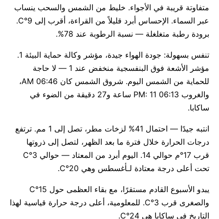
متفاوتة قريبة في الأجواء. خليط من الشمس والسحب ينساب
عبر السماء. الإحساس أبرد قليلاً من القراءة، أقرب إلى 9°C.
برودة رطبة متغلغلة — نسبة الرطوبة عند 78%.
تنفس بسهولة: جودة الهواء جيدة، مؤشر وكالة حماية البيئة 1.
مؤشر الأشعة فوق البنفسجية منخفض عند 1 — لا حاجة
للحماية من الشمس اليوم. شروق الشمس كان 06:46 AM،
والغروب 06:13 PM: 11 ساعة و27 دقيقة من الضوء في
ساكابا.
انتبه جيدًا — احتمال 41% لزخات مطر، تصل إلى 1 مم. ترتفع
درجات الحرارة خلال فترة ما بعد الظهر، لتصل إلى ذروتها
قرب 17°م حوالي 14. اليوم أبرد من المعتاد — حوالي 3°C
تحت أعلى درجة معتادة لـأغسطس وهي 20°C.
يبدو الأسبوع القادم مستقرًا، مع بقاء العظمى حول 15°C
والصغرى قرب 3°C. للمعلومية، أعلى درجة حرارة قياسية لهذا
التاريخ في ساكابا هي 24°C.