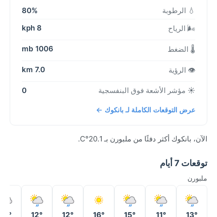
💧 الرطوبة
80%
8 kph
🌬️ الرياح
1006 mb
🌡️ الضغط
7.0 km
👁️ الرؤية
☀️ مؤشر الأشعة فوق البنفسجية
0
عرض التوقعات الكاملة لـ بانكوك ←
الآن، بانكوك أكثر دفئًا من ملبورن بـ 20.1°C.
توقعات 7 أيام
ملبورن
13°
12°
12°
16°
15°
11°
13°