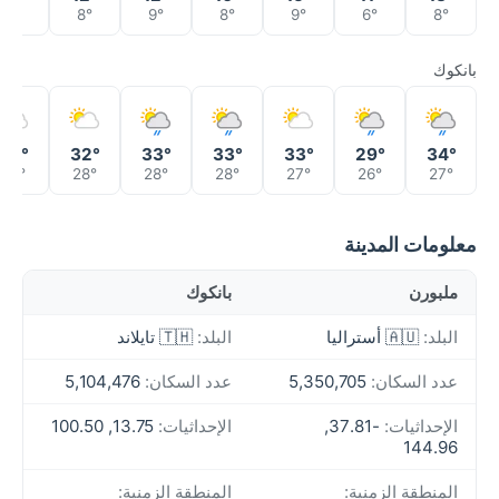
7°
8°
9°
8°
9°
6°
8°
بانكوك
32°
32°
33°
33°
33°
29°
34°
28°
28°
28°
28°
27°
26°
27°
معلومات المدينة
ملبورن
بانكوك
البلد:
🇦🇺 أستراليا
البلد:
🇹🇭 تايلاند
عدد السكان:
5,350,705
عدد السكان:
5,104,476
الإحداثيات:
-37.81,
الإحداثيات:
13.75, 100.50
144.96
المنطقة الزمنية:
المنطقة الزمنية: