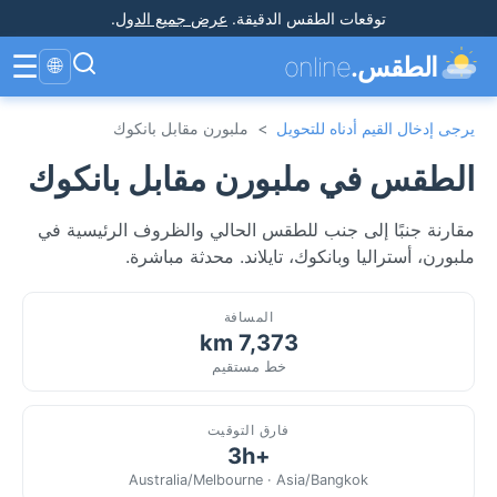
توقعات الطقس الدقيقة
.
عرض جميع الدول
.
☰
الطقس.
online
🌐
يرجى إدخال القيم أدناه للتحويل
>
ملبورن مقابل بانكوك
الطقس في ملبورن مقابل بانكوك
مقارنة جنبًا إلى جنب للطقس الحالي والظروف الرئيسية في
ملبورن، أستراليا وبانكوك، تايلاند. محدثة مباشرة.
المسافة
7,373 km
خط مستقيم
فارق التوقيت
+3h
Australia/Melbourne · Asia/Bangkok