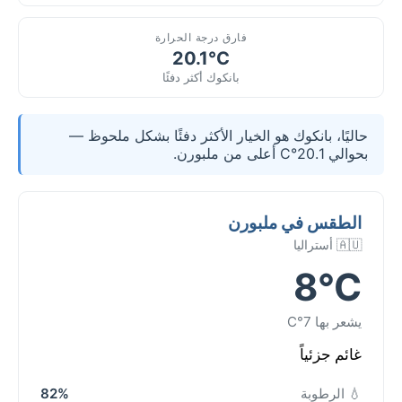
فارق درجة الحرارة
20.1°C
بانكوك أكثر دفئًا
حاليًا، بانكوك هو الخيار الأكثر دفئًا بشكل ملحوظ —
بحوالي 20.1°C أعلى من ملبورن.
الطقس في ملبورن
🇦🇺 أستراليا
8°C
يشعر بها 7°C
غائم جزئياً
💧 الرطوبة
82%