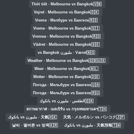
🇻🇳
Thời tiết · Melbourne vs Bangkok
🇩🇰
Vejret · Melbourne vs Bangkok
🇷🇸
Vreme · Мелбурн vs Бангкок
🇸🇮
Vreme · Melbourne vs Bangkok
🇷🇴
Vremea · Melbourne vs Bangkok
🇸🇪
Vädret · Melbourne vs Bangkok
🇳🇴
Været · ملبورن vs Bangkok
🇬🇧🇺🇸
Weather · Melbourne vs Bangkok
🇳🇱
Weer · Melbourne vs Bangkok
🇩🇪
Wetter · Melbourne vs Bangkok
🇺🇦
Погода · Мельбурн vs Бангкок
🇷🇺
Погода · Мельбурн vs Бангкок
🇸🇦
الطقس · ملبورن vs بانكوك
🇹🇭
สภาพอากาศ · เมลเบิร์น vs กรุงเทพมหานคร
🇭🇰
🇯🇵
天気 · メルボルン vs バンコク
天氣 · ملبورن vs بانكوك
🇰🇷
🇹🇼
天氣預報 · ملبورن vs بانكوك
날씨 · 멜버른 vs 방콕