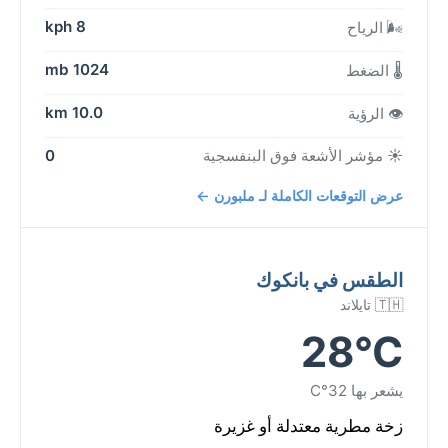
8 kph
🌬️ الرياح
1024 mb
🌡️ الضغط
10.0 km
👁️ الرؤية
☀️ مؤشر الأشعة فوق البنفسجية
0
عرض التوقعات الكاملة لـ ملبورن ←
الطقس في بانكوك
🇹🇭 تايلاند
28°C
يشعر بها 32°C
زخة مطرية معتدلة أو غزيرة