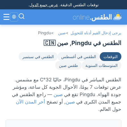
توقعات الطقس الدقيقة
.
عرض جميع الدول
.
☰
الطقس.
online
🌐
يرجى إدخال القيم أدناه للتحويل
>
صين
>
Pingdu
الطقس في Pingdu, صين 🇨🇳
التوقعات
الطقس في أغسطس
الطقس في سبتمبر
المتوسطات السنوية
طقس صين
الطقس المباشر في Pingdu، حاليًا 32°C مع مشمس.
عرض توقعات 7 يومًا، الأحوال الجوية كل ساعة، ومؤشر
جودة الهواء. Pingdu تقع في
صين
— راجع الطقس في
جميع المدن الكبرى في
صين
, أو تصفح
أحر المدن الآن
حول العالم.