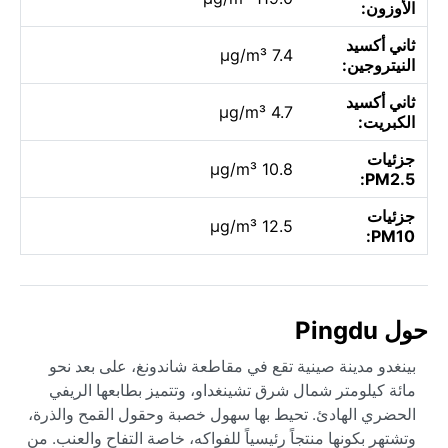
الأوزون:
ثاني أكسيد
7.4 µg/m³
النيتروجين:
ثاني أكسيد
4.7 µg/m³
الكبريت:
جزئيات
10.8 µg/m³
PM2.5:
جزئيات
12.5 µg/m³
PM10:
حول Pingdu
بينغدو مدينة صينية تقع في مقاطعة شاندونغ، على بعد نحو
مائة كيلومتر شمال شرق تشينغداو، وتتميز بطابعها الريفي
الحضري الهادئ. تحيط بها سهول خصبة وحقول القمح والذرة،
وتشتهر بكونها منتجاً رئيسياً للفواكه، خاصة التفاح والعنب. من