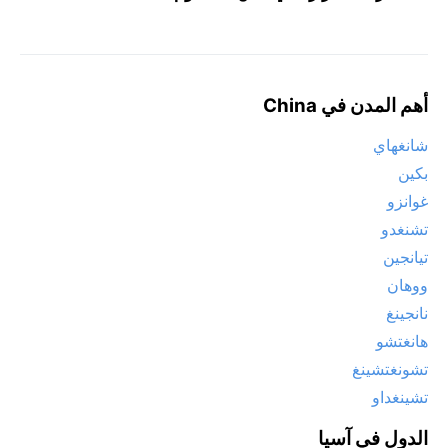
أهم المدن في China
شانغهاي
بكين
غوانزو
تشنغدو
تيانجين
ووهان
نانجينغ
هانغتشو
تشونغتشينغ
تشينغداو
الدول في آسيا