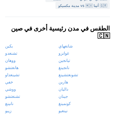
يظهر أحياناً في الصباحات الباردة، دون أن يعطل الحركة. لأن
🇬🇷 أثينا vs 🇲🇽 مدينة مكسيكو
المناخ قاري جاف شتاءً، فالجفاف هو السمة البارزة، مع
احتمالية تشكل الصقيع في ليالي الشتاء.
الطقس في مدن رئيسية أخرى في صين
🇨🇳
شانغهاي
بكين
غوانزو
تشنغدو
تيانجين
ووهان
نانجينغ
هانغتشو
تشونغتشينغ
تشينغداو
هاربن
خفي
داليان
ووشي
جينان
تشنغتشو
كونمينغ
نانينغ
نينغبو
زيبو