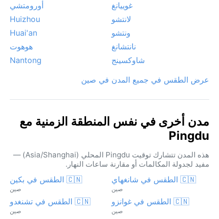
غوييانغ
أورومتشي
لانتشو
Huizhou
ونتشو
Huai'an
نانتشانغ
هوهوت
شاوكسينج
Nantong
عرض الطقس في جميع المدن في صين
مدن أخرى في نفس المنطقة الزمنية مع
Pingdu
هذه المدن تتشارك توقيت Pingdu المحلي (Asia/Shanghai) —
مفيد لجدولة المكالمات أو مقارنة ساعات النهار.
🇨🇳 الطقس في شانغهاي
🇨🇳 الطقس في بكين
صين
صين
🇨🇳 الطقس في غوانزو
🇨🇳 الطقس في تشنغدو
صين
صين