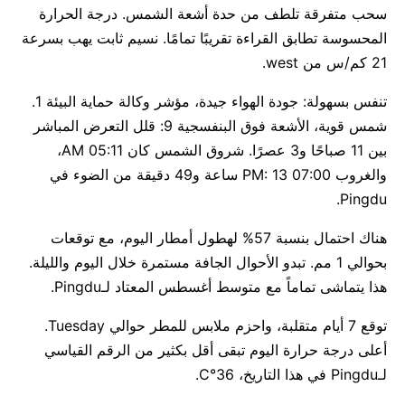
سحب متفرقة تلطف من حدة أشعة الشمس. درجة الحرارة
المحسوسة تطابق القراءة تقريبًا تمامًا. نسيم ثابت يهب بسرعة
21 كم/س من west.
تنفس بسهولة: جودة الهواء جيدة، مؤشر وكالة حماية البيئة 1.
شمس قوية، الأشعة فوق البنفسجية 9: قلل التعرض المباشر
بين 11 صباحًا و3 عصرًا. شروق الشمس كان 05:11 AM،
والغروب 07:00 PM: 13 ساعة و49 دقيقة من الضوء في
Pingdu.
هناك احتمال بنسبة 57% لهطول أمطار اليوم، مع توقعات
بحوالي 1 مم. تبدو الأحوال الجافة مستمرة خلال اليوم والليلة.
هذا يتماشى تماماً مع متوسط أغسطس المعتاد لـPingdu.
توقع 7 أيام متقلبة، واحزم ملابس للمطر حوالي Tuesday.
أعلى درجة حرارة اليوم تبقى أقل بكثير من الرقم القياسي
لـPingdu في هذا التاريخ، 36°C.