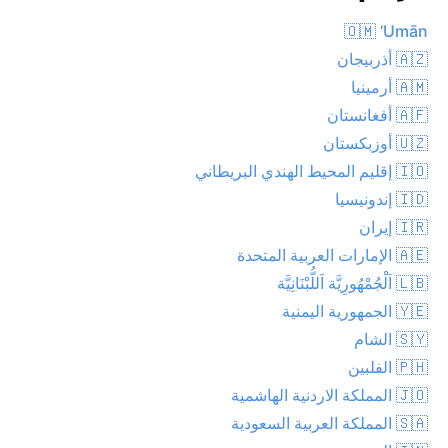
🇴🇲 ‘Umān
🇦🇿 أذربيجان
🇦🇲 أرمينيا
🇦🇫 أفغانستان
🇺🇿 أوزبكستان
🇮🇴 إقليم المحيط الهندي البريطاني
🇮🇩 إندونيسيا
🇮🇷 إيران
🇦🇪 الإمارات العربية المتحدة
🇱🇧 اَلْجُمْهُورِيَّة اَللُّبْنَانِيَّة
🇾🇪 الجمهورية اليمنية
🇸🇾 الشام
🇵🇭 الفلبين
🇯🇴 المملكة الاردنية الهاشمية
🇸🇦 المملكة العربية السعودية