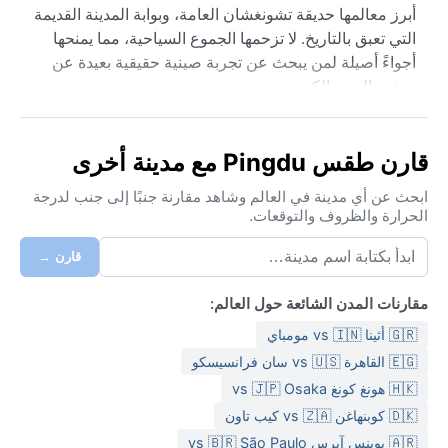
أبرز معالمها حديقة تشونغشان العامة، وبوابة المدينة القديمة
التي تعبق بالتاريخ. لا تزحمها الجموع السياحية، مما يمنحها
أجواءً أصيلة لمن يبحث عن تجربة صينية حقيقية بعيدة عن
صخب المدن الكبرى.
مناخ بينغدو مصنف ضمن النوع القاري الرطب مع شتاء جاف
وصيف حار (Dwa). الصيف حار ورطب، حيث تصل درجات
قارن طقس Pingdu مع مدينة أخرى
الحرارة إلى أعلى من ثلاثين مئوية، مع هطول أمطار غزيرة
نسبياً في شهري يوليو وأغسطس. أما الشتاء فبارد وجاف جداً،
ابحث عن أي مدينة في العالم وشاهد مقارنة جنبًا إلى جنب لدرجة
الحرارة والظروف والتوقعات.
إذ تهبط الحرارة تحت الصفر كثيراً، وقد تتساقط الثلوج لكن
بكميات محدودة. الربيع والخريف قصيران ومعتدلان. الرطوبة
قارن →
مرتفعة صيفاً، والرياح الجافة تهب شتاءً. يُنصح بحزم ملابس
خفيفة للصيف، وسترات ثقيلة وأحذية مقاومة للبرد لفصل
مقارنات المدن الشائعة حول العالم:
الشتاء، مع مظلة للأمطار الموسمية.
🇬🇷 أثينا vs 🇮🇳 مومباي
أفضل وقت لزيارة بينغدو من حيث الطقس هو فصل الربيع
🇪🇬 القاهرة vs 🇺🇸 سان فرانسيسكو
(أبريل ومايو) والخريف (سبتمبر وأكتوبر)، حين تكون درجات
🇭🇰 هونغ كونغ vs 🇯🇵 Osaka
الحرارة معتدلة والأمطار نادرة. لا تشهد المدينة ظواهر جوية
🇩🇰 كوبنهاغن vs 🇿🇦 كيب تاون
قاسية مثل الأعاصير أو العواصف الرملية الشديدة، لكنها قد
تتعرض لموجات حر صيفية وجفاف شتوي ملحوظ. الضباب
🇦🇷 بوينس آيرس vs 🇧🇷 São Paulo