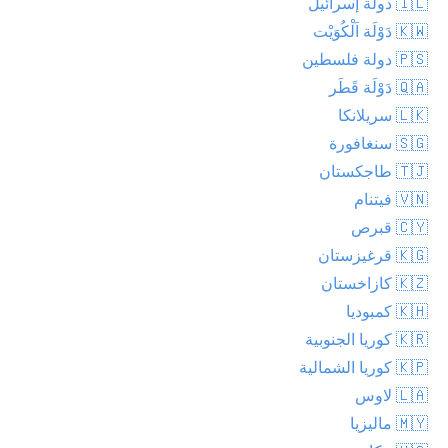
🇮🇱 دولة إسرائيل
🇰🇼 دَوْلَة اَلْكُوَيْت
🇵🇸 دولة فلسطين
🇶🇦 دَوْلَة قَطَر
🇱🇰 سريلانكا
🇸🇬 سنغافورة
🇹🇯 طاجكستان
🇻🇳 فيتنام
🇨🇾 قبرص
🇰🇬 قرغيزستان
🇰🇿 كازاخستان
🇰🇭 كمبوديا
🇰🇷 كوريا الجنوبية
🇰🇵 كوريا الشمالية
🇱🇦 لاوس
🇲🇾 ماليزيا