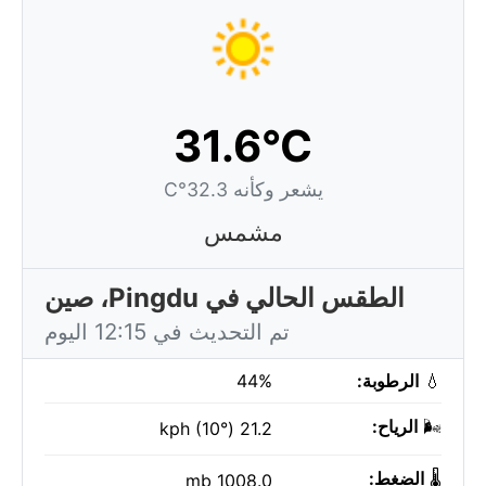
31.6°C
يشعر وكأنه 32.3°C
مشمس
الطقس الحالي في Pingdu، صين
تم التحديث في 12:15 اليوم
💧
الرطوبة:
44%
🌬️
الرياح:
21.2 kph (10°)
🌡️
الضغط:
1008.0 mb