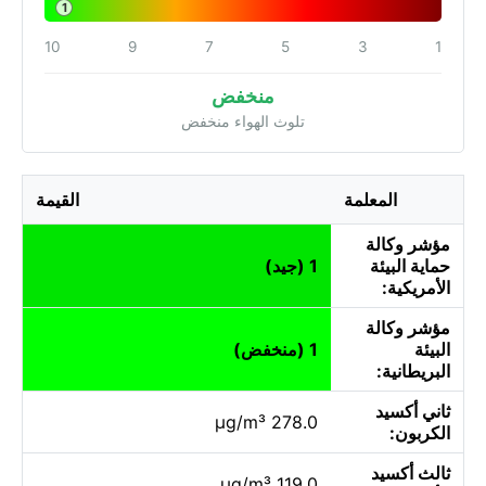
1
10
9
7
5
3
1
منخفض
تلوث الهواء منخفض
المعلمة
القيمة
مؤشر وكالة
حماية البيئة
1 (جيد)
الأمريكية:
مؤشر وكالة
البيئة
1 (منخفض)
البريطانية:
ثاني أكسيد
278.0 µg/m³
الكربون:
ثالث أكسيد
119.0 µg/m³