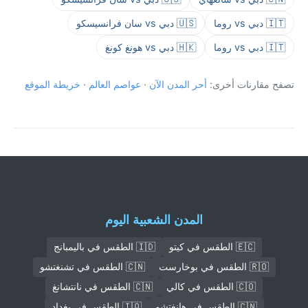
🇮🇹 دبي vs روما
🇺🇸 دبي vs سان فرانسيسكو
🇮🇹 دبي vs روما
🇭🇰 دبي vs هونغ كونغ
تصفح مقارنات أخرى:
أحر المدن الآن
·
عواصم العالم
·
خريطة الموقع
المدن الشعبية اليوم
🇪🇨 الطقس في كيتو
🇮🇩 الطقس في باليمبانج
🇷🇴 الطقس في بوخارست
🇨🇳 الطقس في تشنغتشو
🇨🇴 الطقس في كالي
🇨🇳 الطقس في نانتشانغ
🇨🇳 الطقس في هانغتشو
🇮🇶 الطقس في بغداد