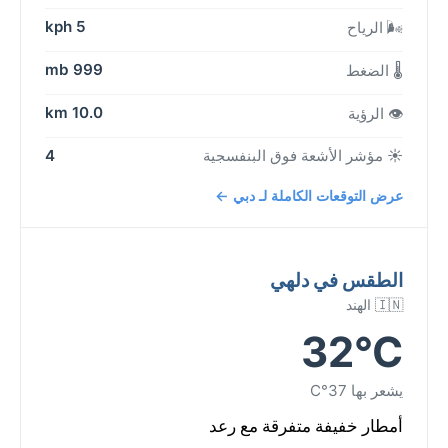
5 kph
🌬️ الرياح
999 mb
🌡️ الضغط
10.0 km
👁️ الرؤية
☀️ مؤشر الأشعة فوق البنفسجية
4
عرض التوقعات الكاملة لـ دبي ←
الطقس في دلهي
🇮🇳 الهند
32°C
يشعر بها 37°C
أمطار خفيفة متفرقة مع رعد