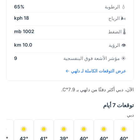
💧 الرطوبة
65%
18 kph
🌬️ الرياح
1002 mb
🌡️ الضغط
10.0 km
👁️ الرؤية
☀️ مؤشر الأشعة فوق البنفسجية
9
عرض التوقعات الكاملة لـ دلهي ←
الآن، دبي أكثر دفئًا من دلهي بـ 7.9°C.
توقعات 7 أيام
دبي
40°
42°
41°
39°
40°
40°
40°