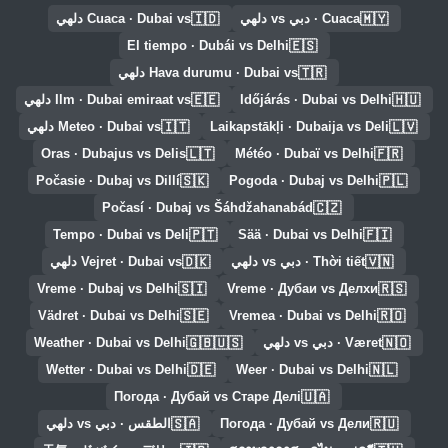
🇮🇩
🇲🇾
Cuaca · دبي vs دلهي
Cuaca · Dubai vs دلهي
🇪🇸
El tiempo · Dubái vs Delhi
🇹🇷
Hava durumu · Dubai vs دلهي
🇪🇪
🇭🇺
Időjárás · Dubai vs Delhi
Ilm · Dubai emiraat vs دلهي
🇮🇹
🇱🇻
Laikapstākļi · Dubaija vs Deli
Meteo · Dubai vs دلهي
🇱🇹
🇫🇷
Oras · Dubajus vs Delis
Météo · Dubaï vs Delhi
🇸🇰
🇵🇱
Počasie · Dubaj vs Dillí
Pogoda · Dubaj vs Delhi
🇨🇿
Počasí · Dubaj vs Šáhdžahanabád
🇵🇹
🇫🇮
Tempo · Dubai vs Deli
Sää · Dubai vs Delhi
🇩🇰
🇻🇳
Thời tiết · دبي vs دلهي
Vejret · Dubai vs دلهي
🇸🇮
🇷🇸
Vreme · Dubaj vs Delhi
Vreme · Дубаи vs Делхи
🇸🇪
🇷🇴
Vädret · Dubai vs Delhi
Vremea · Dubai vs Delhi
🇬🇧🇺🇸
🇳🇴
Været · دبي vs دلهي
Weather · Dubai vs Delhi
🇩🇪
🇳🇱
Wetter · Dubai vs Delhi
Weer · Dubai vs Delhi
🇺🇦
Погода · Дубай vs Старе Делі
🇸🇦
🇷🇺
Погода · Дубай vs Дели
الطقس · دبي vs دلهي