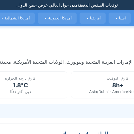
توقعات الطقس الدقيقة
مدن حول العالم
.
عرض جميع الدول
.
آسيا
أفريقيا
أمريكا الجنوبية
أمريكا الشمالية
▼
▼
▼
▼
مارات العربية المتحدة ونيويورك، الولايات المتحدة الأمريكية. محدثة
فارق التوقيت
فارق درجة الحرارة
1.8°C
+8h
Asia/Dubai · America/N
دبي أكثر دفئًا
الطقس في نيويورك