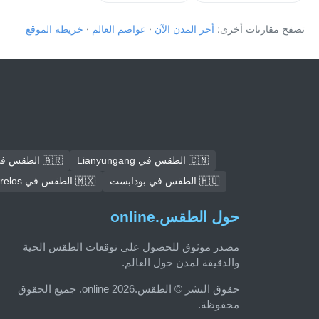
تصفح مقارنات أخرى:
أحر المدن الآن
·
عواصم العالم
·
خريطة الموقع
🇨🇳 الطقس في Lianyungang
🇦🇷 الطقس في كوردوبا
🇭🇺 الطقس في بودابست
🇲🇽 الطقس في Ecatepec de Morelos
حول الطقس.online
مصدر موثوق للحصول على توقعات الطقس الحية
والدقيقة لمدن حول العالم.
حقوق النشر © الطقس.online 2026. جميع الحقوق
محفوظة.