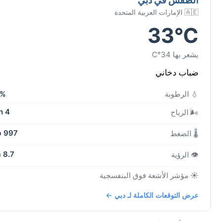
🇦🇪 الإمارات العربية المتحدة
33°C
يشعر بها 34°C
ضباب دخاني
💧 الرطوبة
3%
4 kph
🌬️ الرياح
997 mb
🌡️ الضغط
8.7 km
👁️ الرؤية
☀️ مؤشر الأشعة فوق البنفسجية
عرض التوقعات الكاملة لـ دبي ←