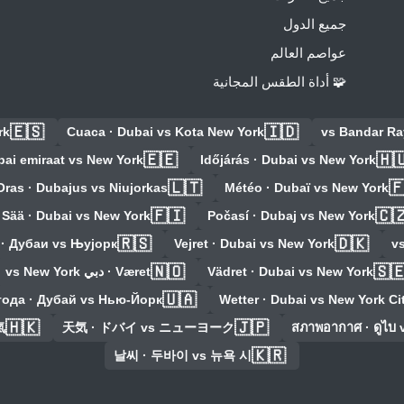
جميع الدول
عواصم العالم
🧩 أداة الطقس المجانية
🇪🇸
🇮🇩
rk
Cuaca · Dubai vs Kota New York
🇪🇪
🇭
bai emiraat vs New York
Időjárás · Dubai vs New York
🇱🇹

Oras · Dubajus vs Niujorkas
Météo · Dubaï vs New York
🇫🇮
🇨
Sää · Dubai vs New York
Počasí · Dubaj vs New York
🇷🇸
🇩🇰
 · Дубаи vs Њујорк
Vejret · Dubai vs New York
🇳🇴
🇸
Været · دبي vs New York
Vädret · Dubai vs New York
🇺🇦
ода · Дубай vs Нью-Йорк
Wetter · Dubai vs New York Ci
🇭🇰
🇯🇵
ويورك
天気 · ドバイ vs ニューヨーク
สภาพอากาศ · ดูไบ 
🇰🇷
날씨 · 두바이 vs 뉴욕 시