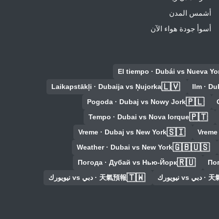
أشمس المدن
أسوأ جودة هواء الآن
El tiempo · Dubái vs Nueva Yo
🇱🇻
Laikapstākļi · Dubaija vs Ņujorka
Ilm · Du
🇵🇱
Pogoda · Dubaj vs Nowy Jork
🇵🇹
Tempo · Dubai vs Nova Iorque
🇸🇮
Vreme · Dubaj vs New York
Vreme
🇬🇧🇺🇸
Weather · Dubai vs New York
🇷🇺
Погода · Дубай vs Нью-Йорк
Пог
🇹🇼
دبي vs نيويورك
天氣預報 · دبي vs نيويورك