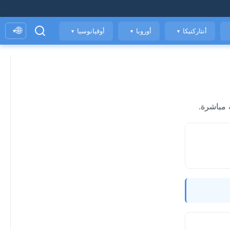
🌐
أنتاركتيكا
أوروبا
أوقيانوسيا
▾
▼
▼
▼
 مباشرة.