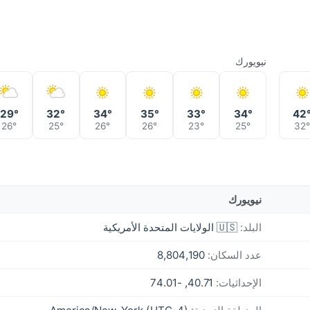
نيويورك
29°
32°
34°
35°
33°
34°
42
26°
25°
26°
26°
23°
25°
32
نيويورك
البلد:
🇺🇸 الولايات المتحدة الأمريكية
عدد السكان:
8,804,190
الإحداثيات:
40.71, -74.01