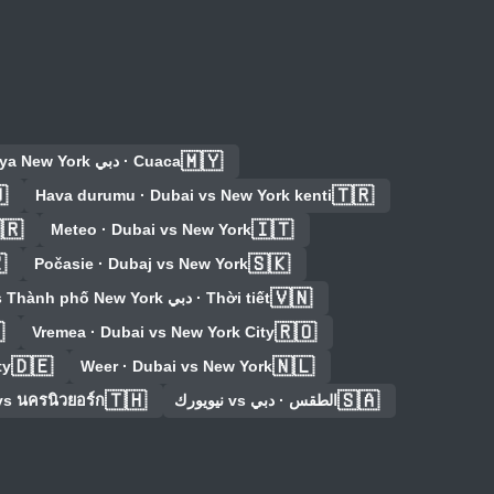
🇲🇾
Cuaca · دبي vs Bandar Raya New York

🇹🇷
Hava durumu · Dubai vs New York kenti
🇷
🇮🇹
Meteo · Dubai vs New York

🇸🇰
Počasie · Dubaj vs New York
🇻🇳
Thời tiết · دبي vs Thành phố New York

🇷🇴
Vremea · Dubai vs New York City
🇩🇪
🇳🇱
ty
Weer · Dubai vs New York
🇹🇭
🇸🇦
vs นครนิวยอร์ก
الطقس · دبي vs نيويورك