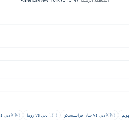
المنطقة الزمنية:
America/New_York (UTC-4)
🇺🇸 دبي vs سان فرانسيسكو
🇮🇹 دبي vs روما
🇫🇷 دبي vs باريس