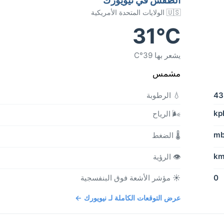
🇺🇸 الولايات المتحدة الأمريكية
31°C
يشعر بها 39°C
مشمس
4
💧 الرطوبة
🌬️ الرياح
🌡️ الضغط
👁️ الرؤية
0
☀️ مؤشر الأشعة فوق البنفسجية
عرض التوقعات الكاملة لـ نيويورك ←