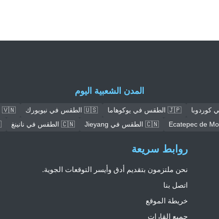
المدن الشعبية اليوم
🇯🇵 الطقس في يوكوهاما
🇺🇸 الطقس في نيويورك
🇻🇳 الطقس في هانوي
🇨🇳 الطقس في Jieyang
🇨🇳 الطقس في نانينغ
🇳
روابط سريعة
نحن ملتزمون بتقديم أدق وأيسر التوقعات الجوية.
اتصل بنا
خريطة الموقع
جميع القارات