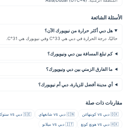
المنطقة الزمنية:
Asia/Dubai (UTC+4)
الأسئلة الشائعة
هل دبي أكثر حرارة من نيويورك الآن؟
حاليًا، درجة الحرارة في دبي هي 33°C وفي نيويورك هي 31°C.
كم تبلغ المسافة بين دبي ونيويورك؟
ما الفارق الزمني بين دبي ونيويورك؟
أي مدينة أفضل للزيارة، دبي أم نيويورك؟
مقارنات ذات صلة
🇩🇰 دبي vs كوبنهاغن
🇨🇳 دبي vs شانغهاي
🇸🇪 دبي vs ستوكهولم
🇭🇰 دبي vs هونغ كونغ
🇮🇹 دبي vs ميلانو