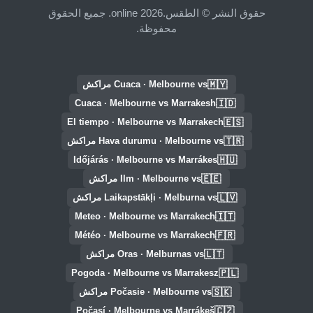
حقوق النشر © الطقس.online 2026. جميع الحقوق
محفوظة.
🇲🇾
Cuaca · Melbourne vs مراكش
🇮🇩
Cuaca · Melbourne vs Marrakesh
🇪🇸
El tiempo · Melbourne vs Marrakech
🇹🇷
Hava durumu · Melbourne vs مراكش
🇭🇺
Időjárás · Melbourne vs Marrákes
🇪🇪
Ilm · Melbourne vs مراكش
🇱🇻
Laikapstākļi · Melburna vs مراكش
🇮🇹
Meteo · Melbourne vs Marrakech
🇫🇷
Météo · Melbourne vs Marrakech
🇱🇹
Oras · Melburnas vs مراكش
🇵🇱
Pogoda · Melbourne vs Marrakesz
🇸🇰
Počasie · Melbourne vs مراكش
🇨🇿
Počasí · Melbourne vs Marrákeš