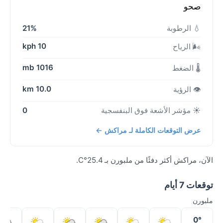
صحو
💧 الرطوبة
21%
10 kph
🌬️ الرياح
1016 mb
🌡️ الضغط
10.0 km
👁️ الرؤية
☀️ مؤشر الأشعة فوق البنفسجية
0
عرض التوقعات الكاملة لـ مراكش ←
الآن، مراكش أكثر دفئًا من ملبورن بـ 25.4°C.
توقعات 7 أيام
ملبورن
0°