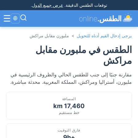
توقعات الطقس الدقيقة
.
عرض جميع الدول
.
☰
الطقس.
online
🌐
يرجى إدخال القيم أدناه للتحويل
>
ملبورن مقابل مراكش
الطقس في ملبورن مقابل
مراكش
مقارنة جنبًا إلى جنب للطقس الحالي والظروف الرئيسية في
ملبورن، أستراليا ومراكش، المملكة المغربية. محدثة مباشرة.
المسافة
17,460 km
خط مستقيم
فارق التوقيت
+9h