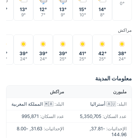
0°
12°
13°
12°
13°
15°
14°
6°
9°
7°
9°
10°
8°
مراكش
41°
39°
39°
39°
41°
42°
38°
25°
24°
24°
25°
25°
25°
24°
معلومات المدينة
ملبورن
مراكش
البلد:
🇦🇺 أستراليا
البلد:
🇲🇦 المملكة المغربية
عدد السكان:
5,350,705
عدد السكان:
995,871
الإحداثيات:
-37.81,
الإحداثيات:
31.63, -8.00
144.96