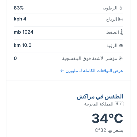
💧 الرطوبة
83%
4 kph
🌬️ الرياح
1024 mb
🌡️ الضغط
10.0 km
👁️ الرؤية
☀️ مؤشر الأشعة فوق البنفسجية
0
عرض التوقعات الكاملة لـ ملبورن ←
الطقس في مراكش
🇲🇦 المملكة المغربية
34°C
يشعر بها 32°C