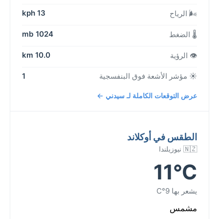
13 kph
🌬️ الرياح
1024 mb
🌡️ الضغط
10.0 km
👁️ الرؤية
☀️ مؤشر الأشعة فوق البنفسجية
1
عرض التوقعات الكاملة لـ سيدني ←
الطقس في أوكلاند
🇳🇿 نيوزيلندا
11°C
يشعر بها 9°C
مشمس