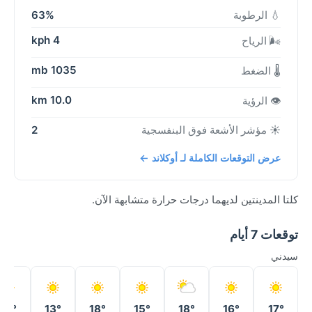
💧 الرطوبة
63%
4 kph
🌬️ الرياح
1035 mb
🌡️ الضغط
10.0 km
👁️ الرؤية
☀️ مؤشر الأشعة فوق البنفسجية
2
عرض التوقعات الكاملة لـ أوكلاند ←
كلتا المدينتين لديهما درجات حرارة متشابهة الآن.
توقعات 7 أيام
سيدني
14°
13°
18°
15°
18°
16°
17°